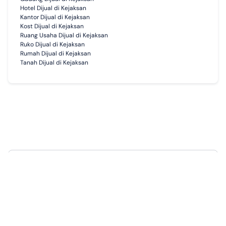
Hotel Dijual di Kejaksan
Kantor Dijual di Kejaksan
Kost Dijual di Kejaksan
Ruang Usaha Dijual di Kejaksan
Ruko Dijual di Kejaksan
Rumah Dijual di Kejaksan
Tanah Dijual di Kejaksan
Seperti apa cara kerja agen properti?
Diskusi dengan klien untuk memahami kebutuhan dan preferensi
mereka
Mencari dan menemukan properti yang cocok dengan klien
Membantu proses negosiasi, pembelian hingga penyelesaian