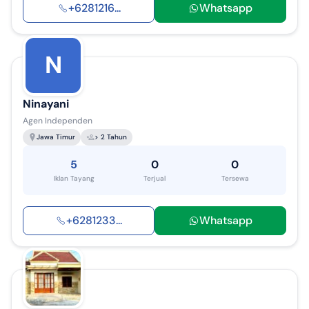
+
6281216
...
Whatsapp
N
Ninayani
Agen Independen
Jawa Timur
> 2 Tahun
5
0
0
Iklan Tayang
Terjual
Tersewa
+
6281233
...
Whatsapp