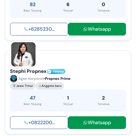
82
6
0
Iklan Tayang
Terjual
Tersewa
+
6285230
...
Whatsapp
Stephi Propnex
Agen Korporat
Propnex Prime
Jawa Timur
Anggota baru
47
1
2
Iklan Tayang
Terjual
Tersewa
+
0822200
...
Whatsapp