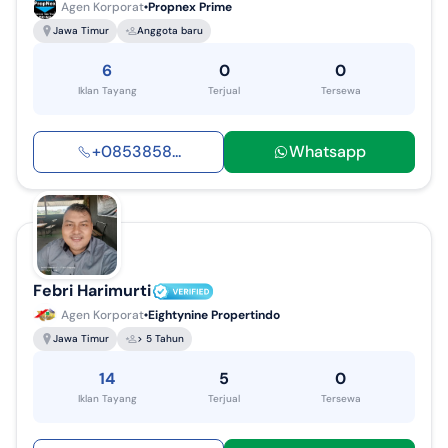
Agen Korporat
Propnex Prime
Jawa Timur
Anggota baru
6
0
0
Iklan Tayang
Terjual
Tersewa
+
0853858
...
Whatsapp
Febri Harimurti
Agen Korporat
Eightynine Propertindo
Jawa Timur
> 5 Tahun
14
5
0
Iklan Tayang
Terjual
Tersewa