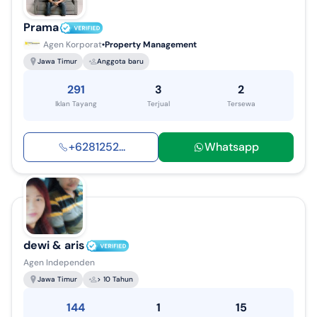
Prama
Agen Korporat
Property Management
Jawa Timur
Anggota baru
291
3
2
Iklan Tayang
Terjual
Tersewa
+
6281252
...
Whatsapp
dewi & aris
Agen Independen
Jawa Timur
> 10 Tahun
144
1
15