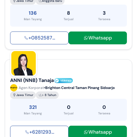
Jawa Timur
Anggota baru
136
8
3
Iklan Tayang
Terjual
Tersewa
+
0852587
...
Whatsapp
ANNI (NNB) Tanaja
Agen Korporat
Brighton Central Taman Pinang Sidoarjo
Jawa Timur
> 8 Tahun
321
0
0
Iklan Tayang
Terjual
Tersewa
+
6281293
...
Whatsapp