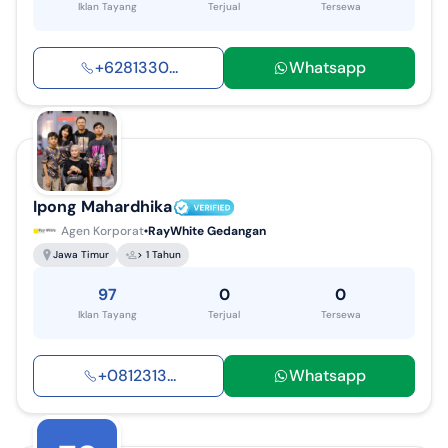
Iklan Tayang
Terjual
Tersewa
+
6281330
...
Whatsapp
Ipong Mahardhika
Agen Korporat
RayWhite Gedangan
Jawa Timur
> 1 Tahun
97
0
0
Iklan Tayang
Terjual
Tersewa
+
0812313
...
Whatsapp