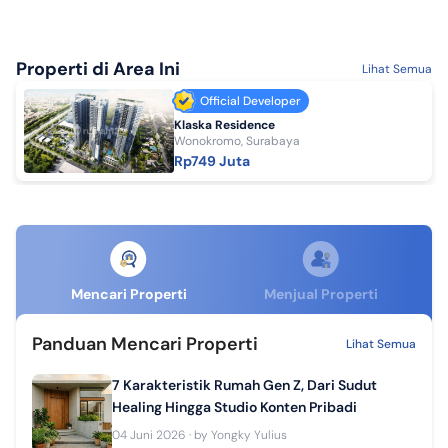
Properti di Area Ini
Lihat Semua
Official Developer
Klaska Residence
Wonokromo, Surabaya
Rp749 Juta
Mencari Properti
Menjual Properti
Panduan Mencari Properti
Lihat Semua
7 Karakteristik Rumah Gen Z, Dari Sudut
Healing Hingga Studio Konten Pribadi
04 Juni 2026
· by
Yongky Yulius