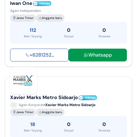
Iwan One
Agen Independen
Jawa Timur
Anggota baru
112
0
0
Iklan Tayang
Terjual
Tersewa
+
6281252
...
Whatsapp
Xavier Marks Metro Sidoarjo
Agen Korporat
Xavier Marks Metro Sidoarjo
Jawa Timur
Anggota baru
18
0
0
Iklan Tayang
Terjual
Tersewa