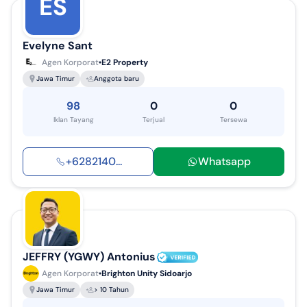
ES
Evelyne Sant
Agen Korporat
E2 Property
Jawa Timur
Anggota baru
98
0
0
Iklan Tayang
Terjual
Tersewa
+
6282140
...
Whatsapp
JEFFRY (YGWY) Antonius
Agen Korporat
Brighton Unity Sidoarjo
Jawa Timur
> 10 Tahun