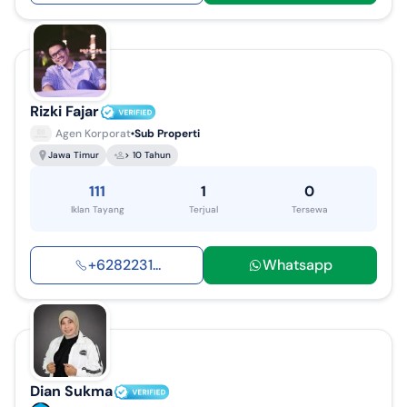
Rizki Fajar
Agen Korporat
Sub Properti
Jawa Timur
> 10 Tahun
111
1
0
Iklan Tayang
Terjual
Tersewa
+
6282231
...
Whatsapp
Dian Sukma