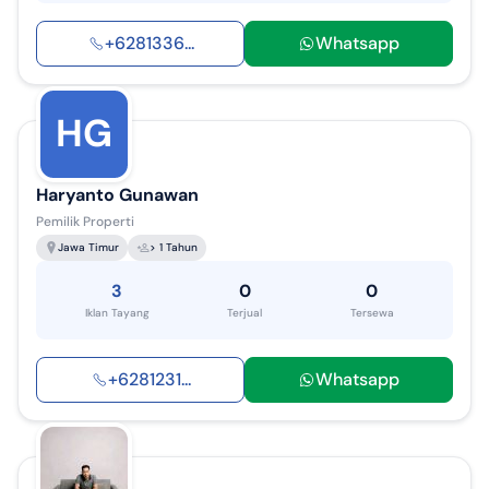
+
6281336
...
Whatsapp
HG
Haryanto Gunawan
Pemilik Properti
Jawa Timur
> 1 Tahun
3
0
0
Iklan Tayang
Terjual
Tersewa
+
6281231
...
Whatsapp