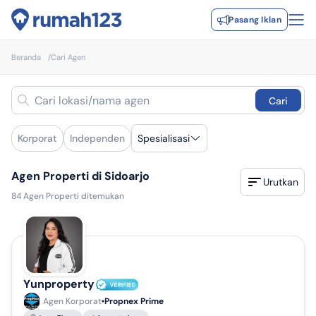
Pasang Iklan
Beranda
/
Cari Agen
Cari
Korporat
Independen
Spesialisasi
Agen Properti di Sidoarjo
Urutkan
84
Agen Properti ditemukan
Yunproperty
Agen Korporat
Propnex Prime