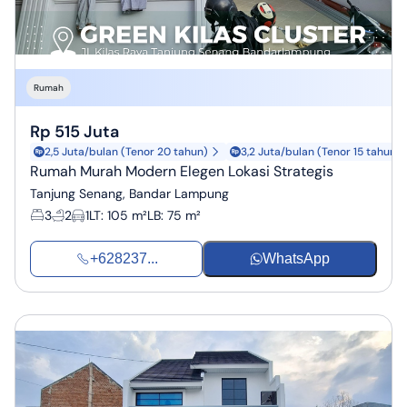
Rumah
Rp 515 Juta
2,5 Juta/bulan (Tenor 20 tahun)
3,2 Juta/bulan (Tenor 15 tahun)
Rumah Murah Modern Elegen Lokasi Strategis
Tanjung Senang, Bandar Lampung
3
2
1
LT
:
105 m²
LB
:
75 m²
+628237...
WhatsApp