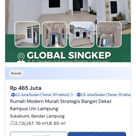
Rumah
Rp 465 Juta
2,2 Juta/bulan (Tenor 20 tahun)
2,9 Juta/bulan (Tenor 15 tahun)
Rumah Modern Murah Strategis Banget Dekat
Kampus Uin Lampung
Sukabumi, Bandar Lampung
2
2
1
LT
:
113 m²
LB
:
60 m²