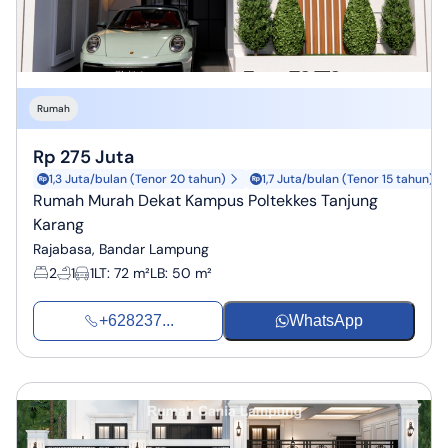
Rumah
Rp 275 Juta
1,3 Juta/bulan (Tenor 20 tahun)
1,7 Juta/bulan (Tenor 15 tahun)
Rumah Murah Dekat Kampus Poltekkes Tanjung
Karang
Rajabasa, Bandar Lampung
2
1
1
LT
:
72 m²
LB
:
50 m²
+628237...
WhatsApp