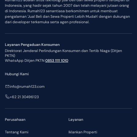
Rumah123 adalah situs teknologi jual beli dan sewa properti terdepan di
Indonesia, yang hadir sejak tahun 2007 dan telah melayani jutaan orang
di Indonesia. Rumah123 senantiasa berkomitmen untuk membuat
pengalaman 'Jual Beli dan Sewa Properti Lebih Mudah' dengan dukungan
dari developer terkemuka serta agen profesional.
Layanan Pengaduan Konsumen
Direktorat Jenderal Perlindungan Konsumen dan Tertib Niaga (Ditjen
PKTN)
WhatsApp Ditjen PKTN
0853 1111 1010
Hubungi Kami
info@rumah123.com
+62 21 30496123
Perusahaan
Layanan
Tentang Kami
Iklankan Properti