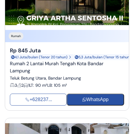
Rumah
Rp 845 Juta
4,1 Juta/bulan (Tenor 20 tahun)
5,3 Juta/bulan (Tenor 15 tahun)
Rumah 2 Lantai Murah Tengah Kota Bandar
Lampung
Teluk Betung Utara, Bandar Lampung
3
2
1
LT
:
90 m²
LB
:
105 m²
+628237...
WhatsApp