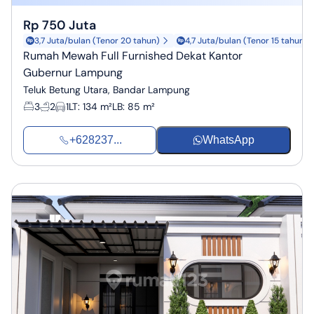
Rp 750 Juta
3,7 Juta/bulan (Tenor 20 tahun)
4,7 Juta/bulan (Tenor 15 tahun)
Rumah Mewah Full Furnished Dekat Kantor
Gubernur Lampung
Teluk Betung Utara, Bandar Lampung
3
2
1
LT
:
134 m²
LB
:
85 m²
+628237...
WhatsApp