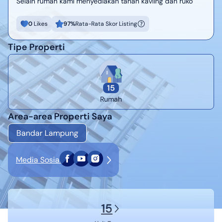
Selain rumah kami menyediakan tanah kavling dan ruko
0
Likes
97
%
Rata-Rata Skor Listing
Tipe Properti
15
Rumah
Area-area Properti Saya
Bandar Lampung
Media Sosial
15