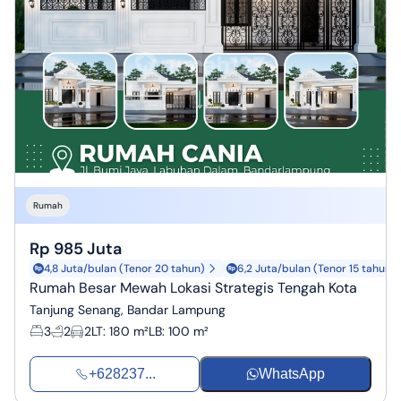
Rumah
Rp 985 Juta
4,8 Juta/bulan (Tenor 20 tahun)
6,2 Juta/bulan (Tenor 15 tahun)
Rumah Besar Mewah Lokasi Strategis Tengah Kota
Tanjung Senang, Bandar Lampung
3
2
2
LT
:
180 m²
LB
:
100 m²
+628237...
WhatsApp