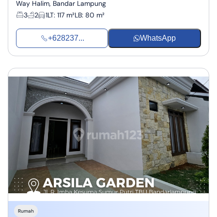
Way Halim, Bandar Lampung
3
2
1
LT
:
117 m²
LB
:
80 m²
+628237...
WhatsApp
Rumah