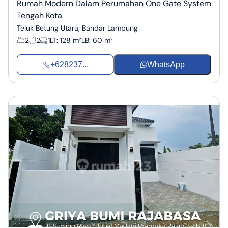
Rumah Modern Dalam Perumahan One Gate System
Tengah Kota
Teluk Betung Utara, Bandar Lampung
2
2
1
LT
:
128 m²
LB
:
60 m²
+628237...
WhatsApp