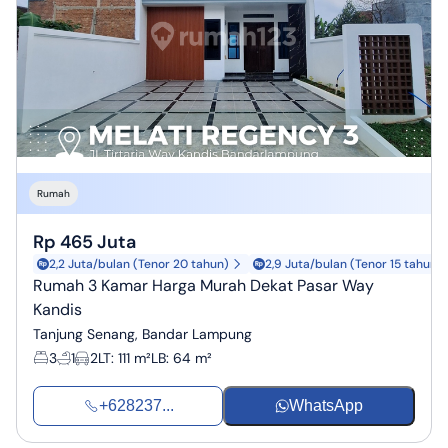
Rumah
Rp 465 Juta
2,2 Juta/bulan (Tenor 20 tahun)
2,9 Juta/bulan (Tenor 15 tahun)
Rumah 3 Kamar Harga Murah Dekat Pasar Way
Kandis
Tanjung Senang, Bandar Lampung
3
1
2
LT
:
111 m²
LB
:
64 m²
+628237...
WhatsApp