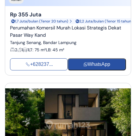
Rp 355 Juta
1,7 Juta/bulan (Tenor 20 tahun)
2,2 Juta/bulan (Tenor 15 tahun)
Perumahan Komersil Murah Lokasi Strategis Dekat
Pasar Way Kand
Tanjung Senang, Bandar Lampung
2
1
1
LT
:
75 m²
LB
:
45 m²
+628237...
WhatsApp