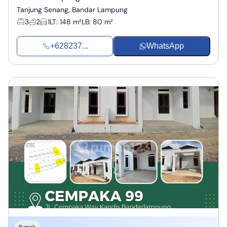
Tanjung Senang, Bandar Lampung
3
2
1
LT
:
148 m²
LB
:
80 m²
+628237...
WhatsApp
Rumah