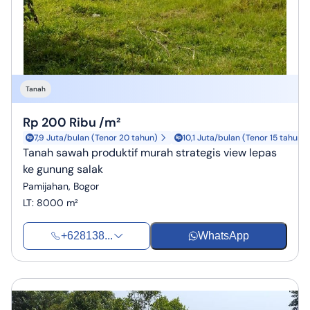
Tanah
Rp 200 Ribu /m²
7,9 Juta/bulan (Tenor 20 tahun)
10,1 Juta/bulan (Tenor 15 tahun)
Tanah sawah produktif murah strategis view lepas
ke gunung salak
Pamijahan, Bogor
LT
:
8000 m²
+628138...
WhatsApp