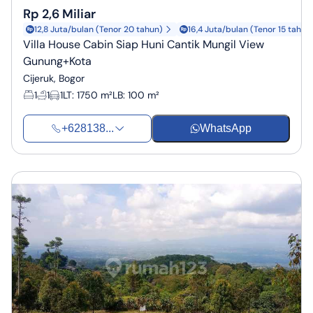
Rp 2,6 Miliar
12,8 Juta/bulan (Tenor 20 tahun)
16,4 Juta/bulan (Tenor 15 tahun
Villa House Cabin Siap Huni Cantik Mungil View
Gunung+Kota
Cijeruk, Bogor
1
1
1
LT
:
1750 m²
LB
:
100 m²
+628138...
WhatsApp