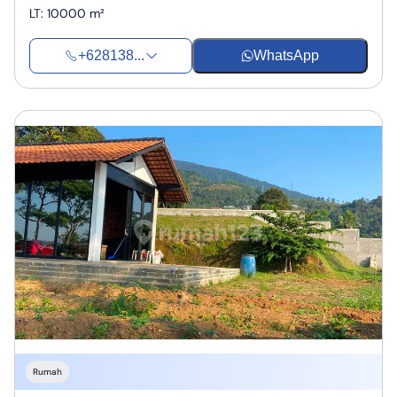
LT
:
10000 m²
+628138...
WhatsApp
Rumah