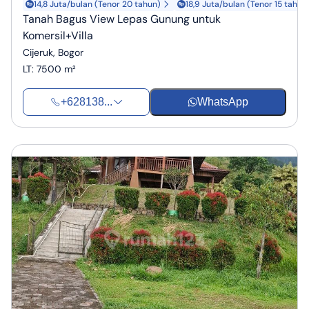
14,8 Juta/bulan (Tenor 20 tahun)
18,9 Juta/bulan (Tenor 15 tahun
Tanah Bagus View Lepas Gunung untuk
Komersil+Villa
Cijeruk, Bogor
LT
:
7500 m²
+628138...
WhatsApp