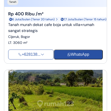
Tanah
Rp 400 Ribu /m²
6 Juta/bulan (Tenor 20 tahun)
7,7 Juta/bulan (Tenor 15 tahun)
Tanah murah dekat cafe boja untuk villa+rumah
sangat strategis
Cijeruk, Bogor
LT
:
3060 m²
+628138...
WhatsApp