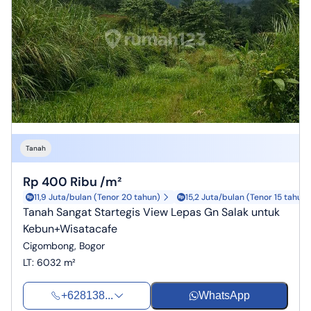
Tanah
Rp 400 Ribu /m²
11,9 Juta/bulan (Tenor 20 tahun)
15,2 Juta/bulan (Tenor 15 tahun)
Tanah Sangat Startegis View Lepas Gn Salak untuk
Kebun+Wisatacafe
Cigombong, Bogor
LT
:
6032 m²
+628138...
WhatsApp