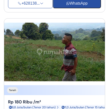
+628138...
WhatsApp
Tanah
Rp 180 Ribu /m²
8,8 Juta/bulan (Tenor 20 tahun)
11,3 Juta/bulan (Tenor 15 tahun)