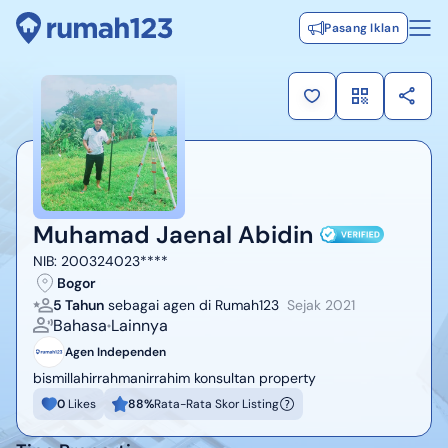
Pasang Iklan
Muhamad Jaenal Abidin
NIB:
200324023****
Bogor
5 Tahun
sebagai agen di Rumah123
Sejak
2021
Bahasa
Lainnya
Agen Independen
bismillahirrahmanirrahim konsultan property
0
Likes
88
%
Rata-Rata Skor Listing