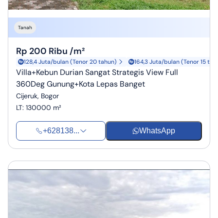
Tanah
Rp 200 Ribu /m²
128,4 Juta/bulan (Tenor 20 tahun)
164,3 Juta/bulan (Tenor 15 tah
Villa+Kebun Durian Sangat Strategis View Full
360Deg Gunung+Kota Lepas Banget
Cijeruk, Bogor
LT
:
130000 m²
+628138...
WhatsApp