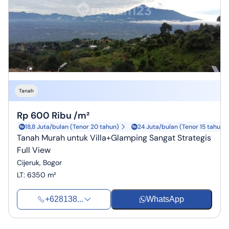
Tanah
Rp 600 Ribu /m²
18,8 Juta/bulan (Tenor 20 tahun)
24 Juta/bulan (Tenor 15 tahun)
Tanah Murah untuk Villa+Glamping Sangat Strategis
Full View
Cijeruk, Bogor
LT
:
6350 m²
+628138...
WhatsApp