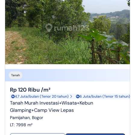
Tanah
Rp 120 Ribu /m²
4,7 Juta/bulan (Tenor 20 tahun)
6 Juta/bulan (Tenor 15 tahun)
Tanah Murah Investasi+Wisata+Kebun
Glamping+Camp View Lepas
Pamijahan, Bogor
LT
:
7998 m²