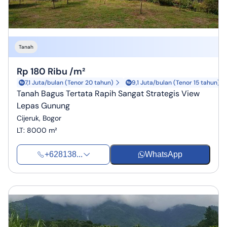
Tanah
Rp 180 Ribu /m²
7,1 Juta/bulan (Tenor 20 tahun)
9,1 Juta/bulan (Tenor 15 tahun)
Tanah Bagus Tertata Rapih Sangat Strategis View
Lepas Gunung
Cijeruk, Bogor
LT
:
8000 m²
+628138...
WhatsApp