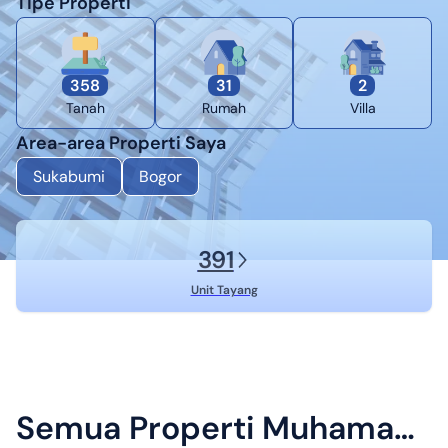
Tipe Properti
358
31
2
Tanah
Rumah
Villa
Area-area Properti Saya
Sukabumi
Bogor
391
Unit Tayang
Semua Properti
Muhamad Jaenal