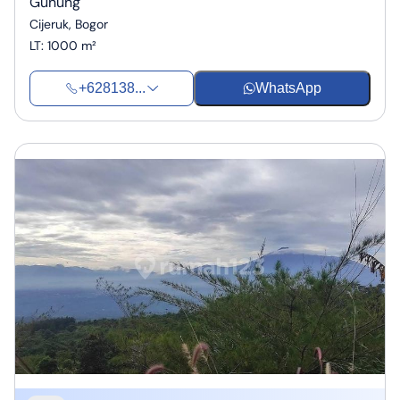
Gunung
Cijeruk, Bogor
LT
:
1000 m²
+628138...
WhatsApp