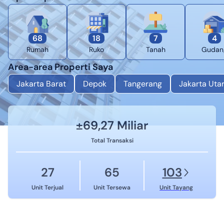
68
18
7
4
Rumah
Ruko
Tanah
Gudan
Area-area Properti Saya
Jakarta Barat
Depok
Tangerang
Jakarta Uta
±
69,27 Miliar
Total Transaksi
27
65
103
Unit Terjual
Unit Tersewa
Unit Tayang