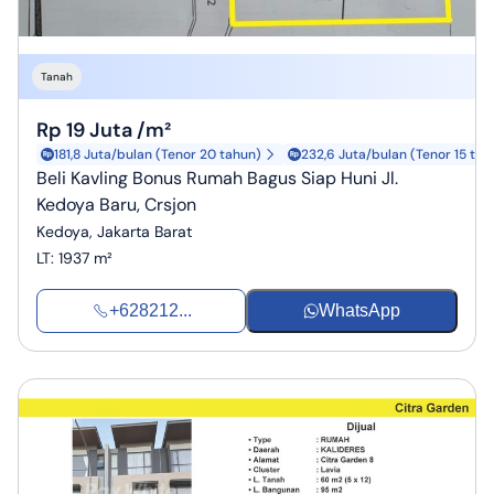
Tanah
Rp 19 Juta /m²
181,8 Juta/bulan (Tenor 20 tahun)
232,6 Juta/bulan (Tenor 15 tah
Beli Kavling Bonus Rumah Bagus Siap Huni Jl.
Kedoya Baru, Crsjon
Kedoya, Jakarta Barat
LT
:
1937 m²
+628212...
WhatsApp