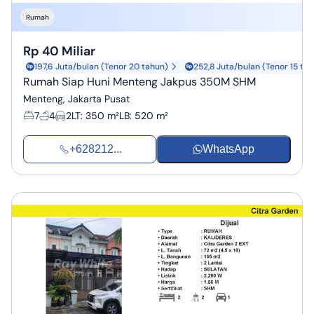
Rumah
Rp 40 Miliar
197,6 Juta/bulan (Tenor 20 tahun)
252,8 Juta/bulan (Tenor 15 ta
Rumah Siap Huni Menteng Jakpus 350M SHM
Menteng, Jakarta Pusat
7
4
2
LT
:
350 m²
LB
:
520 m²
+628212...
WhatsApp