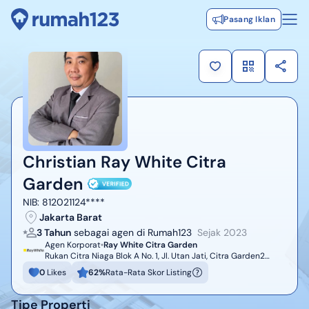
Pasang Iklan
Christian Ray White Citra
Garden
NIB:
812021124****
Jakarta Barat
3 Tahun
sebagai agen di Rumah123
Sejak
2023
Agen Korporat
Ray White Citra Garden
Rukan Citra Niaga Blok A No. 1, Jl. Utan Jati, Citra Garden2
Kalideres Jakbar 11830
0
Likes
62
%
Rata-Rata Skor Listing
Tipe Properti