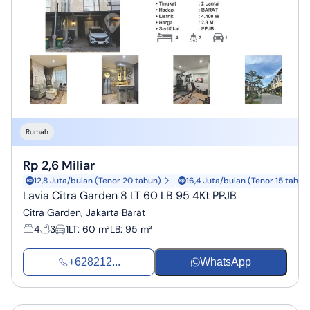
Rumah
Rp 2,6 Miliar
12,8 Juta/bulan (Tenor 20 tahun)
16,4 Juta/bulan (Tenor 15 tahun
Lavia Citra Garden 8 LT 60 LB 95 4Kt PPJB
Citra Garden, Jakarta Barat
4
3
1
LT
:
60 m²
LB
:
95 m²
+628212...
WhatsApp