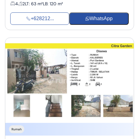
4
2
LT
:
63 m²
LB
:
120 m²
+628212...
WhatsApp
Rumah