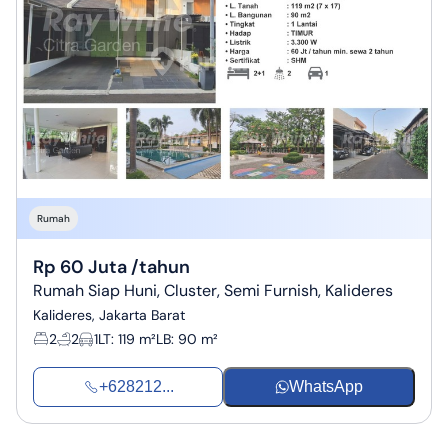
Rumah
Rp 60 Juta /tahun
Rumah Siap Huni, Cluster, Semi Furnish, Kalideres
Kalideres, Jakarta Barat
2
2
1
LT
:
119 m²
LB
:
90 m²
+628212...
WhatsApp