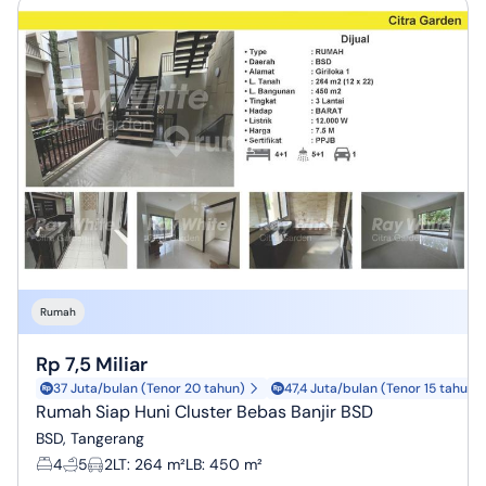
Rumah
Rp 7,5 Miliar
37 Juta/bulan (Tenor 20 tahun)
47,4 Juta/bulan (Tenor 15 tahun)
Rumah Siap Huni Cluster Bebas Banjir BSD
BSD, Tangerang
4
5
2
LT
:
264 m²
LB
:
450 m²