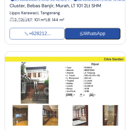
Cluster, Bebas Banjir, Murah, LT 101 2Lt SHM
Lippo Karawaci, Tangerang
2
2
1
LT
:
101 m²
LB
:
144 m²
+628212...
WhatsApp