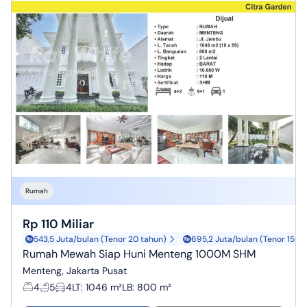
Rumah
Rp 110 Miliar
543,5 Juta/bulan (Tenor 20 tahun)
695,2 Juta/bulan (Tenor 15 ta
Rumah Mewah Siap Huni Menteng 1000M SHM
Menteng, Jakarta Pusat
4
5
4
LT
:
1046 m²
LB
:
800 m²