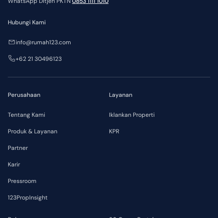
WhatsApp Ditjen PKTN
0853 1111 1010
Hubungi Kami
info@rumah123.com
+62 21 30496123
Perusahaan
Layanan
Tentang Kami
Iklankan Properti
Produk & Layanan
KPR
Partner
Karir
Pressroom
123PropInsight