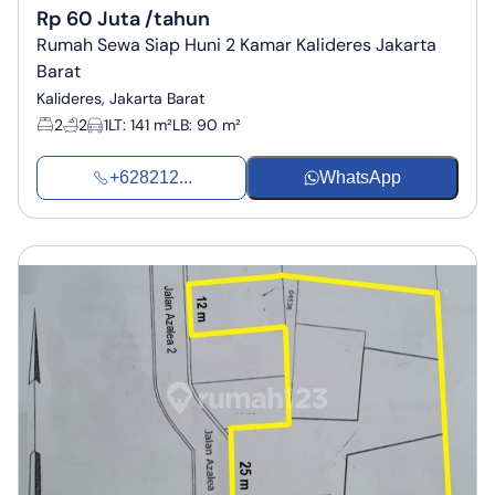
Rp 60 Juta /tahun
Rumah Sewa Siap Huni 2 Kamar Kalideres Jakarta
Barat
Kalideres, Jakarta Barat
2
2
1
LT
:
141 m²
LB
:
90 m²
+628212...
WhatsApp