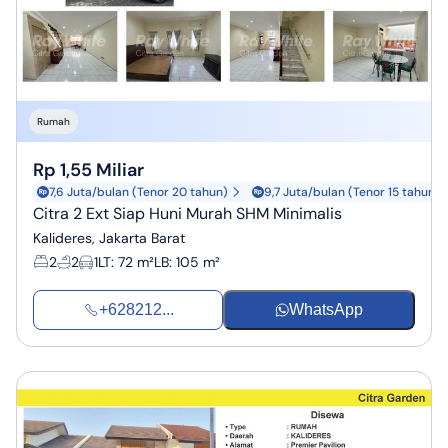
Rumah
Rp 1,55 Miliar
7,6 Juta/bulan (Tenor 20 tahun)
9,7 Juta/bulan (Tenor 15 tahun)
Citra 2 Ext Siap Huni Murah SHM Minimalis
Kalideres, Jakarta Barat
2
2
1
LT
:
72 m²
LB
:
105 m²
+628212...
WhatsApp