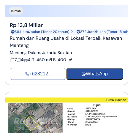
Rumah
Rp 13,8 Miliar
68,1 Juta/bulan (Tenor 20 tahun)
87,2 Juta/bulan (Tenor 15 tahun
Rumah dan Ruang Usaha di Lokasi Terbaik Kasawan
Menteng
Menteng Dalam, Jakarta Selatan
7
4
4
LT
:
450 m²
LB
:
400 m²
+628212...
WhatsApp