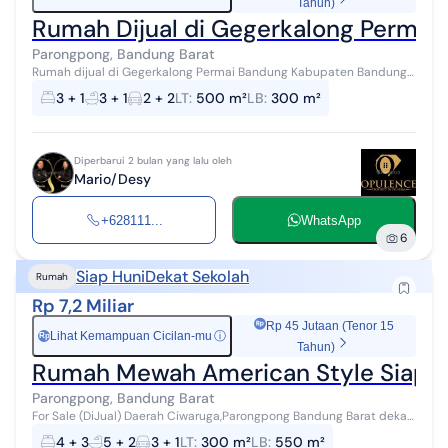
Tahun)
Rumah Dijual di Gegerkalong Permai
Parongpong, Bandung Barat
Rumah dijual di Gegerkalong Permai Bandung Kabupaten Bandung
Barat. Dijual Cepattttt Komplek GERLONG PERMAI Gegerkalong
3 + 1
3 + 1
2 + 2
LT
:
500 m²
LB
:
300 m²
Permai Bandung Utara D...
Diperbarui 2 bulan yang lalu oleh
Mario/Desy
+628111...
WhatsApp
6
Siap Huni
Dekat Sekolah
Rumah
Rp 7,2 Miliar
Rp 45 Jutaan (Tenor 15
Lihat Kemampuan Cicilan-mu
ⓘ
Rp
Tahun)
Rumah Mewah American Style Siap H
Parongpong, Bandung Barat
For Sale (DiJual) Daerah Ciwaruga,Parongpong Bandung Barat dekat
gerlong Rumah American Style komp Parahyangan Permai LT 300m
4 + 3
5 + 2
3 + 1
LT
:
300 m²
LB
:
550 m²