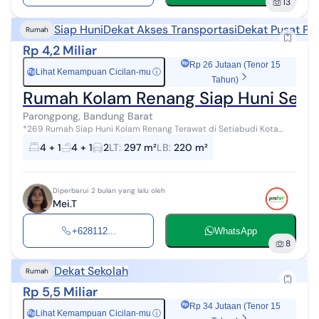
13
Siap Huni
Dekat Akses Transportasi
Dekat Pusat Pe
Rumah
Rp 4,2 Miliar
Rp 26 Jutaan (Tenor 15
Lihat Kemampuan Cicilan-mu
ⓘ
Rp
Tahun)
Rumah Kolam Renang Siap Huni Setia
Parongpong, Bandung Barat
*269 Rumah Siap Huni Kolam Renang Terawat di Setiabudi Kota
Bandung Detail Jumlah Lantai: 2 Luas Tanah: 297 Luas Bangunan:
4 + 1
4 + 1
2
LT
:
297 m²
LB
:
220 m²
220 Kamar Tidur: 4 Ka...
Diperbarui 2 bulan yang lalu oleh
Mei.T
+628112...
WhatsApp
8
Dekat Sekolah
Rumah
Rp 5,5 Miliar
Rp 34 Jutaan (Tenor 15
Lihat Kemampuan Cicilan-mu
ⓘ
Rp