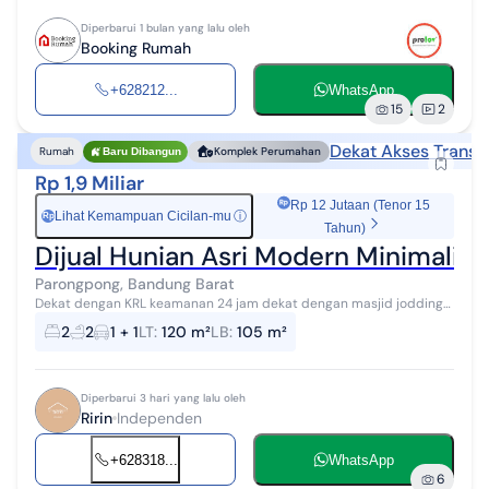
Diperbarui 1 bulan yang lalu oleh
Booking Rumah
+628212...
WhatsApp
15
2
Dekat Akses Transp
Rumah
Komplek Perumahan
Baru Dibangun
Rp 1,9 Miliar
Rp 12 Jutaan (Tenor 15
Lihat Kemampuan Cicilan-mu
ⓘ
Rp
Tahun)
Dijual Hunian Asri Modern Minimalis
Parongpong, Bandung Barat
Dekat dengan KRL keamanan 24 jam dekat dengan masjid jodding
track kolam renang jacuzi cafe taman bermain
2
2
1 + 1
LT
:
120 m²
LB
:
105 m²
Diperbarui 3 hari yang lalu oleh
Ririn
Independen
+628318...
WhatsApp
6