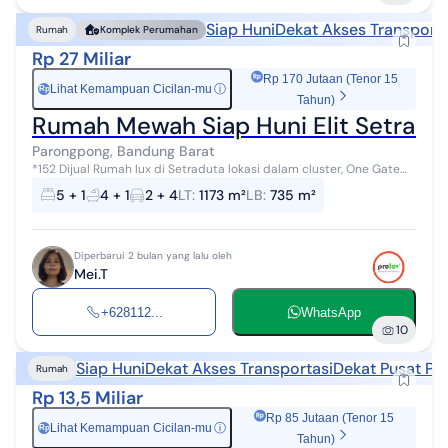
Siap Huni
Dekat Akses Transporta
Rumah
Komplek Perumahan
Rp 27 Miliar
Rp 170 Jutaan (Tenor 15
Lihat Kemampuan Cicilan-mu
ⓘ
Rp
Tahun)
Rumah Mewah Siap Huni Elit Setradu
Parongpong, Bandung Barat
*152 Dijual Rumah lux di Setraduta lokasi dalam cluster, One Gate
System , Komp Elit , Udara Sejuk Kota Bandung . Lt : 1173m² Lb : 735m²
5 + 1
4 + 1
2 + 4
LT
:
1173 m²
LB
:
735 m²
KT : ...
Diperbarui 2 bulan yang lalu oleh
Mei.T
+628112...
WhatsApp
10
Siap Huni
Dekat Akses Transportasi
Dekat Pusat Pe
Rumah
Rp 13,5 Miliar
Rp 85 Jutaan (Tenor 15
Lihat Kemampuan Cicilan-mu
ⓘ
Rp
Tahun)