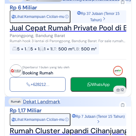
Rp 6 Miliar
Rp 37 Jutaan (Tenor 15
Lihat Kemampuan Cicilan-mu
ⓘ
Rp
Tahun)
Jual Cepat Rumah Private Pool di Ba
Parongpong, Bandung Barat
Rumah hook 3 lantai di Parongpong, Bandung Barat. For sale rumah
hook di wilayah yang nyaman dengan pemandangan Lokasi
5 + 1
5 + 1
1 + 1
LT
:
500 m²
LB
:
500 m²
Pinggiran Kota. Properti 3 ...
Diperbarui 1 bulan yang lalu oleh
Booking Rumah
+628212...
WhatsApp
12
Dekat Landmark
Rumah
Rp 1,17 Miliar
Rp 7 Jutaan (Tenor 15 Tahun)
Lihat Kemampuan Cicilan-mu
ⓘ
Rp
Rumah Cluster Japandi Cihanjuang B