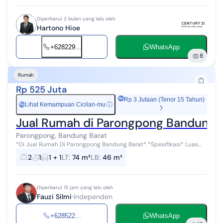
Diperbarui 2 bulan yang lalu oleh
Hartono Hioe
+628229...
WhatsApp
8
Rumah
Rp 525 Juta
Rp 3 Jutaan (Tenor 15 Tahun)
Lihat Kemampuan Cicilan-mu
ⓘ
Rp
Jual Rumah di Parongpong Bandung 
Parongpong, Bandung Barat
*Di Jual Rumah Di Parongpong Bandung Barat* *Spesifikasi* Luas
tanah 74m2 Luas bangunan 46m2 Ruang tamu Kamar 2 Dapur Km 1
2
1
1 + 1
LT
:
74 m²
LB
:
46 m²
Legalitas SHM - Pondas...
Diperbarui 15 jam yang lalu oleh
Fauzi Silmi
Independen
+628522...
WhatsApp