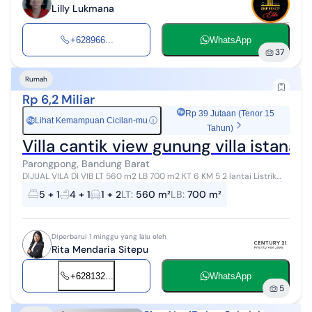
Lilly Lukmana
+628966...
WhatsApp
37
Rumah
Rp 6,2 Miliar
Rp 39 Jutaan (Tenor 15
Lihat Kemampuan Cicilan-mu
ⓘ
Rp
Tahun)
Villa cantik view gunung villa istan
Parongpong, Bandung Barat
DIJUAL VILA DI VIB LT 560 m2 LB 700 m2 KT 6 KM 5 2 lantai Listrik
4400 Watt Air PDAM Lantai keramik Ada kolam renang Full furnished
5 + 1
4 + 1
1 + 2
LT
:
560 m²
LB
:
700 m²
Sertifikat SHG...
Diperbarui 1 minggu yang lalu oleh
Rita Mendaria Sitepu
+628132...
WhatsApp
5