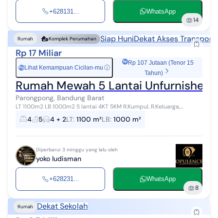
+628131...
WhatsApp
14
Siap Huni
Dekat Akses Transporta
Rumah
Komplek Perumahan
Rp 17 Miliar
Rp 107 Jutaan (Tenor 15
Lihat Kemampuan Cicilan-mu
ⓘ
Rp
Tahun)
Rumah Mewah 5 Lantai Unfurnished 
Parongpong, Bandung Barat
LT 1100m2 LB 1000m2 5 lantai 4KT 5KM R.Kumpul, R.Keluarga,
R.Makan, Pantry, Dapur kotor, Gudang Garasi 4 carport 2 Kolam
4
5
4 + 2
LT
:
1100 m²
LB
:
1000 m²
renang Kolam ikan Taman A...
Diperbarui 3 minggu yang lalu oleh
yoko ludisman
+628231...
WhatsApp
8
Dekat Sekolah
Rumah