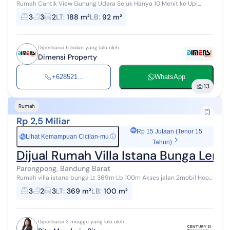
Rumah Cantik View Gunung Udara Sejuk Hanya 10 Menit ke Upi
Bayangkan punya rumah dengan udara sejuk khas pegunungan...
3
3
2
LT
:
188 m²
LB
:
92 m²
tapi aktivitas harian tetap...
Diperbarui 5 bulan yang lalu oleh
Dimensi Property
+628521...
WhatsApp
13
Rumah
Rp 2,5 Miliar
Rp 15 Jutaan (Tenor 15
Lihat Kemampuan Cicilan-mu
ⓘ
Rp
Tahun)
Dijual Rumah Villa Istana Bunga Le
Parongpong, Bandung Barat
Rumah villa istana bunga Lt 369m Lb 100m Akses jalan 2mobil Hook
Hadap selatan Carport 3 mobil Udara sejuk ,bisa di sewakan Dijual
3
2
3
LT
:
369 m²
LB
:
100 m²
dgn furnished ...
Diperbarui 3 minggu yang lalu oleh