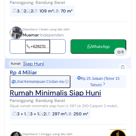
Parongpong, Bandung Barat
3
2
2
LT
:
109 m²
LB
:
70 m²
Diperbarui 1 bulan yang lalu oleh
Muamar
Independen
+628231...
WhatsApp
6
Siap Huni
Rumah
Rp 4 Miliar
Rp 25 Jutaan (Tenor 15
Lihat Kemampuan Cicilan-mu
ⓘ
Rp
Tahun)
Rumah Minimalis Siap Huni
Parongpong, Bandung Barat
Dijual rumah minimalis siap huni Lt 297 Lb 250 Carport 2 mobil
Swimming pool Kt 3+1 Km 3+1 2 lantai Op 4M minat hub Lily
3 + 1
3 + 1
2
LT
:
297 m²
LB
:
250 m²
0896xxxxxxxx
Diperbarui 1 minggu yang lalu oleh