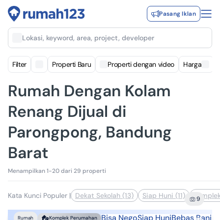
Pasang Iklan
Lokasi, keyword, area, project, developer
Filter
Properti Baru
Properti dengan video
Harga
Rumah Dengan Kolam
Renang Dijual di
Parongpong, Bandung
Barat
Menampilkan 1-20 dari 29 properti
Kata Kunci Populer
|
Dekat Sekolah (13)
Siap Huni (11)
Komplek
9
Bisa Nego
Siap Huni
Bebas Banjir
Rumah
Komplek Perumahan