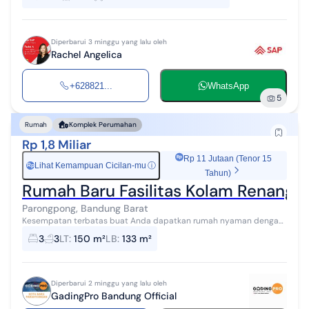
LB 550m 4 KT 5 ...
Diperbarui 3 minggu yang lalu oleh
Rachel Angelica
+628821...
WhatsApp
5
Rumah
Komplek Perumahan
Rp 1,8 Miliar
Rp 11 Jutaan (Tenor 15
Lihat Kemampuan Cicilan-mu
ⓘ
Rp
Tahun)
Rumah Baru Fasilitas Kolam Renang d
Parongpong, Bandung Barat
Kesempatan terbatas buat Anda dapatkan rumah nyaman dengan
return investasi tinggi di Parongpong, Bandung Barat. Rumah ini
3
3
LT
:
150 m²
LB
:
133 m²
menawarkan lokasi yang ...
Diperbarui 2 minggu yang lalu oleh
GadingPro Bandung Official