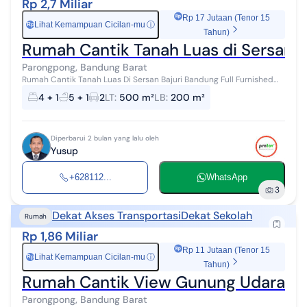
Rp 2,7 Miliar
Rp 17 Jutaan (Tenor 15
Lihat Kemampuan Cicilan-mu
ⓘ
Rp
Tahun)
Rumah Cantik Tanah Luas di Sersan B
Parongpong, Bandung Barat
Rumah Cantik Tanah Luas Di Sersan Bajuri Bandung Full Furnished
Spesifikasi: Jumlah Lantai: 1 Luas Tanah: 500 Luas Bangunan: 200
4 + 1
5 + 1
2
LT
:
500 m²
LB
:
200 m²
Kamar Tidur: 3+1...
Diperbarui 2 bulan yang lalu oleh
Yusup
+628112...
WhatsApp
3
Dekat Akses Transportasi
Dekat Sekolah
Rumah
Rp 1,86 Miliar
Rp 11 Jutaan (Tenor 15
Lihat Kemampuan Cicilan-mu
ⓘ
Rp
Tahun)
Rumah Cantik View Gunung Udara Sej
Parongpong, Bandung Barat