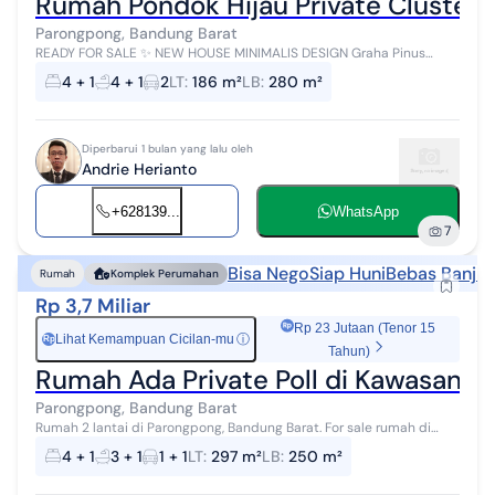
Rumah Pondok Hijau Private Cluster
Parongpong, Bandung Barat
READY FOR SALE ✨ NEW HOUSE MINIMALIS DESIGN Graha Pinus
Circle Residence - Pondok Hijau Bandung Utara Hunian modern
4 + 1
4 + 1
2
LT
:
186 m²
LB
:
280 m²
dengan desain minimalis eleg...
Diperbarui 1 bulan yang lalu oleh
Andrie Herianto
+628139...
WhatsApp
7
Bisa Nego
Siap Huni
Bebas Banjir
Rumah
Komplek Perumahan
Rp 3,7 Miliar
Rp 23 Jutaan (Tenor 15
Lihat Kemampuan Cicilan-mu
ⓘ
Rp
Tahun)
Rumah Ada Private Poll di Kawasan B
Parongpong, Bandung Barat
Rumah 2 lantai di Parongpong, Bandung Barat. For sale rumah di
wilayah yang nyaman dengan pemandangan Lokasi Pinggiran Kota.
4 + 1
3 + 1
1 + 1
LT
:
297 m²
LB
:
250 m²
Properti 2 lantai ber...