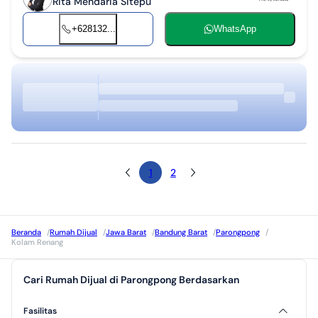
Rita Mendaria Sitepu
+628132...
WhatsApp
1
2
Beranda
/
Rumah Dijual
/
Jawa Barat
/
Bandung Barat
/
Parongpong
/
Kolam Renang
Cari Rumah Dijual di Parongpong Berdasarkan
Fasilitas