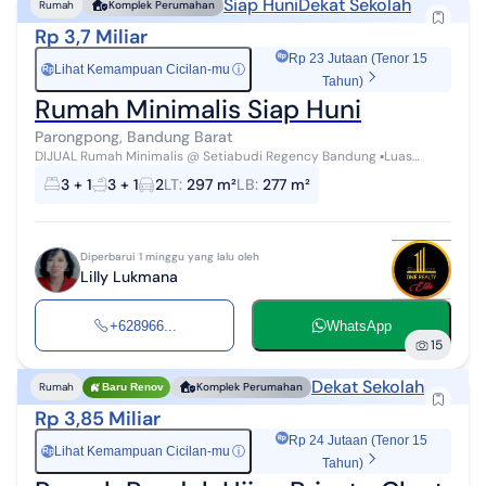
Siap Huni
Dekat Sekolah
Rumah
Komplek Perumahan
Rp 3,7 Miliar
Rp 23 Jutaan (Tenor 15
Lihat Kemampuan Cicilan-mu
ⓘ
Rp
Tahun)
Rumah Minimalis Siap Huni
Parongpong, Bandung Barat
DIJUAL Rumah Minimalis @ Setiabudi Regency Bandung ▪︎Luas
Tanah : 297 m2 ▪︎Luas Bangunan : +/- 277 m2 ▪︎Kamar Tidur : 3 semua
3 + 1
3 + 1
2
LT
:
297 m²
LB
:
277 m²
di Lan...
Diperbarui 1 minggu yang lalu oleh
Lilly Lukmana
+628966...
WhatsApp
15
Dekat Sekolah
Rumah
Komplek Perumahan
Baru Renov
Rp 3,85 Miliar
Rp 24 Jutaan (Tenor 15
Lihat Kemampuan Cicilan-mu
ⓘ
Rp
Tahun)