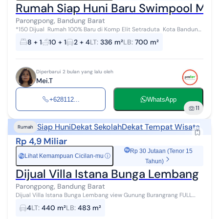
Rumah Siap Huni Baru Swimpool Mewa
Parongpong, Bandung Barat
*150 Dijual Rumah 100% Baru di Komp Elit Setraduta Kota Bandung
, Semi Furnished , Moderen Mewah. Lt : 336 m² Lb : 700m² Legalitas :
8 + 1
10 + 1
2 + 4
LT
:
336 m²
LB
:
700 m²
SHM &...
Diperbarui 2 bulan yang lalu oleh
Mei.T
+628112...
WhatsApp
11
Siap Huni
Dekat Sekolah
Dekat Tempat Wisata
Rumah
Rp 4,9 Miliar
Rp 30 Jutaan (Tenor 15
Lihat Kemampuan Cicilan-mu
ⓘ
Rp
Tahun)
Dijual Villa Istana Bunga Lembang
Parongpong, Bandung Barat
Dijual Villa Istana Bunga Lembang view Gunung Burangrang FULL
FURNISHED , BAGUS ,TERAWAT , SIAP HUNI , ADA KOLAM RENANG Luas
4
LT
:
440 m²
LB
:
483 m²
Tanah 440 M2 Luas...