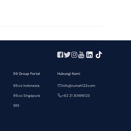
99 Group Portal
Hubungi Kami
99.co Indonesia
info@rumah123.com
99.co Singapura
+62 21 30496123
SRX