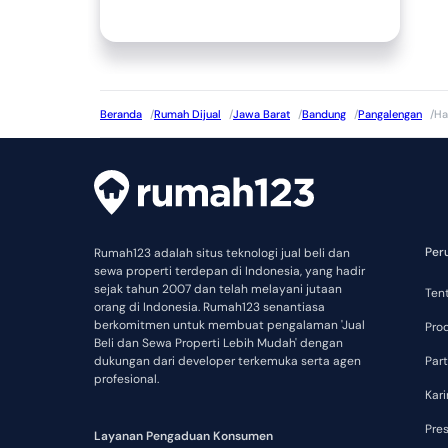
Beranda
/
Rumah Dijual
/
Jawa Barat
/
Bandung
/
Pangalengan
/
Ha
Per
Rumah123 adalah situs teknologi jual beli dan
sewa properti terdepan di Indonesia, yang hadir
sejak tahun 2007 dan telah melayani jutaan
Ten
orang di Indonesia. Rumah123 senantiasa
berkomitmen untuk membuat pengalaman 'Jual
Pro
Beli dan Sewa Properti Lebih Mudah' dengan
dukungan dari developer terkemuka serta agen
Part
profesional.
Kari
Pre
Layanan Pengaduan Konsumen