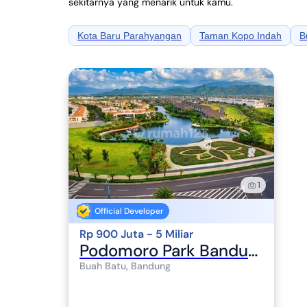
sekitarnya yang menarik untuk kamu.
Kota Baru Parahyangan
Taman Kopo Indah
B
1
Official Developer
Rp 900 Juta - 5 Miliar
Podomoro Park Bandung
Buah Batu, Bandung