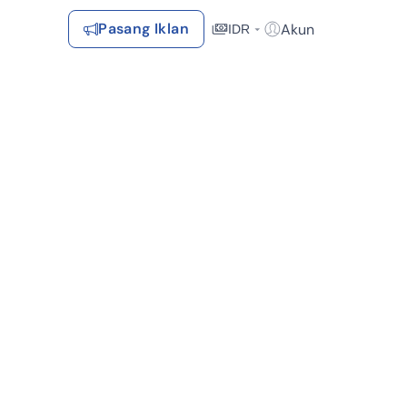
Pasang Iklan
Akun
IDR
Login / Register
Rekomendasi
Tersimpan
Daftar Properti Favorit, Hasil Pencarian, Hasil Simulasi, Artikel
Terakhir Dilihat
Properti yang dilihat sebelumnya
Kontak Rumah123
Syarat &
Hubungi
Kirim
Ketentuan
Rumah123
Feedback
Pengiklan