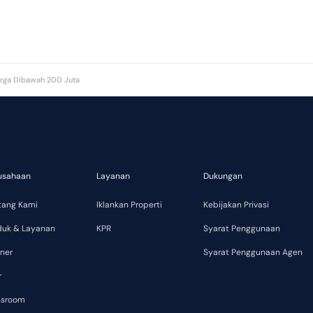
rga Dibawah 200 Juta
usahaan
Layanan
Dukungan
tang Kami
Iklankan Properti
Kebijakan Privasi
duk & Layanan
KPR
Syarat Penggunaan
ner
Syarat Penggunaan Agen
r
ssroom