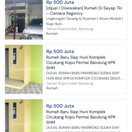
Rp 500 Juta
[dijual / Disewakan] Rumah Di Sayap Tki
– Cemara Regency
Lingkungan Tenang & Nyaman | Akses Mudah |
Siap Huni
Taman Kopo Indah, Bandung
Rumah
Rp 500 Juta
Rumah Baru Siap Huni Komplek
Cicukang Kopo Permai Bandung KPR
SHM
DIJUAL RUMAH BARU MAINROAD SUDAH SIAP
HUNI BISA KPR DI KOMPLEK CICUKANG DEKAT
Taman Kopo Indah, Bandung
MARGAHAYU PERMAI KOPO TAMAN KOPO
Rumah
INDAH BANDUNG SELATAN Spesifikasi R...
Rp 500 Juta
Rumah Baru Siap Huni Komplek
Cicukang Kopo Permai Bandung KPR
SHM
DIJUAL RUMAH BARU MAINROAD SUDAH SIAP