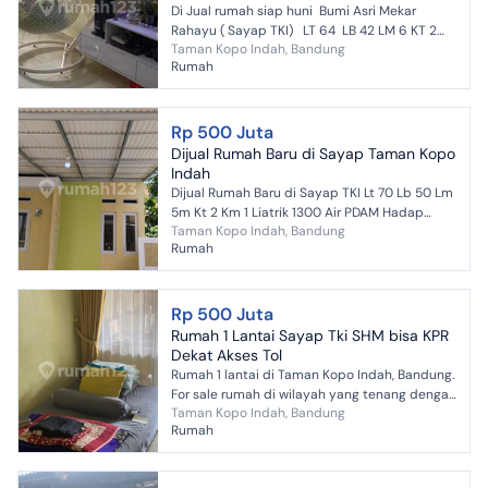
Di Jual rumah siap huni Bumi Asri Mekar
Rahayu ( Sayap TKI) LT 64 LB 42 LM 6 KT 2
Taman Kopo Indah, Bandung
KM 1 Carport 1 Listrik 2200 Air : PAM dan jet
Rumah
pu...
Rp 500 Juta
Dijual Rumah Baru di Sayap Taman Kopo
Indah
Dijual Rumah Baru di Sayap TKI Lt 70 Lb 50 Lm
5m Kt 2 Km 1 Liatrik 1300 Air PDAM Hadap
Taman Kopo Indah, Bandung
Timur SHM, IMB Cqrport 1 Cat : Custom Harga
Rumah
500 jt Hub D...
Rp 500 Juta
Rumah 1 Lantai Sayap Tki SHM bisa KPR
Dekat Akses Tol
Rumah 1 lantai di Taman Kopo Indah, Bandung.
For sale rumah di wilayah yang tenang dengan
Taman Kopo Indah, Bandung
pemandangan Dekat Pusat Bisnis. Properti 1
Rumah
lantai ini be...