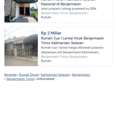
Nasional di Banjarmasin
Aset properti Lelang powered by BSN
Banjarmasin Timur, Banjarmasin
Rumah
Rp 2 Miliar
Rumah Tua 1 Lantai Hook Banjarmasin
Timur Kalimantan Selatan
Rumah tua 1 lantai harga dibawah pasaran
dikawasan elit Banjarmasin Kalimantan
Banjarmasin Timur, Banjarmasin
Selatan. Posisi hook (selatan & timur) 10 menit
Rumah
ke pusat kota 10 me...
Beranda
>
Rumah Dijual
>
Kalimantan Selatan
>
Banjarmasin
>
Banjarmasin Timur
>
Unfurnished