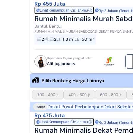
Rp 455 Juta
Lihat Kemampuan Cicilan-mu
ⓘ
Rp
Rp 2 Jutaan (Tenor 1
Rumah Minimalis Murah Sabd
Bantul, Bantul
RUMAH MINIMALIS MURAH SABDODASI DEKAT PEMDA BANTUL Harga : Ro. 455 JT Nego LEGALITAS SHMP
PBG Pembayaran Cash & KPR Alamat : Sabdodadi, Kec...
2
1
2
LT
:
113 m²
LB
:
50 m²
Diperbarui 15 jam yang lalu oleh
Afif jogjarealty
Pilih Rentang Harga Lainnya
100 - 400 jt
400 - 600 jt
600 - 800 jt
Dekat Pusat Perbelanjaan
Dekat Sekola
Rumah
Rp 475 Juta
Lihat Kemampuan Cicilan-mu
ⓘ
Rp
Rp 3 Jutaan (Tenor 1
Rumah Minimalis Dekat Pemda 