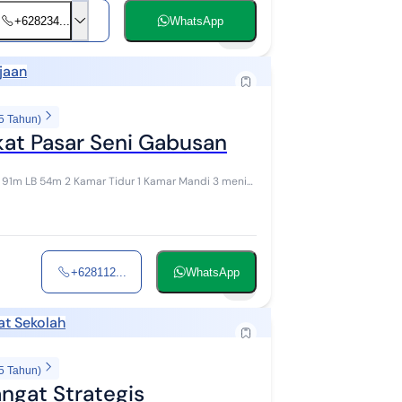
+628234...
WhatsApp
10
jaan
5 Tahun)
kat Pasar Seni Gabusan
amar Mandi 3 menit
+628112...
WhatsApp
5
at Sekolah
5 Tahun)
angat Strategis