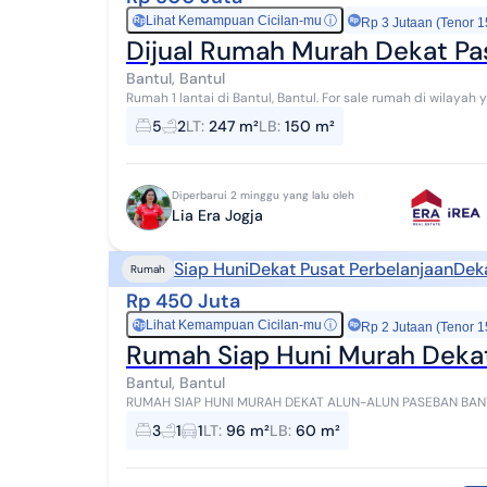
Lihat Kemampuan Cicilan-mu
ⓘ
Rp
Rp 3 Jutaan (Tenor 1
Dijual Rumah Murah Dekat Pas
Bantul, Bantul
Rumah 1 lantai di Bantul, Bantul. For sale rumah di wilayah yang tenang. Properti 1 lantai ini berada di
lingkungan yang mudah dijangkau. Rincian...
5
2
LT
:
247 m²
LB
:
150 m²
Diperbarui 2 minggu yang lalu oleh
Lia Era Jogja
Siap Huni
Dekat Pusat Perbelanjaan
Dek
Rumah
Rp 450 Juta
Lihat Kemampuan Cicilan-mu
ⓘ
Rp
Rp 2 Jutaan (Tenor 1
Rumah Siap Huni Murah Dekat
Bantul, Bantul
RUMAH SIAP HUNI MURAH DEKAT ALUN-ALUN PASEBAN BANTUL Lokasi : Guwosari, Pajangan, B
Rumah siap huni, lingkungan sekitar pemukima...
3
1
1
LT
:
96 m²
LB
:
60 m²