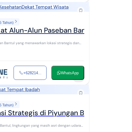
 Kesehatan
Dekat Tempat Wisata
5 Tahun)
kat Alun-Alun Paseban Bantul
san Bantul yang menawarkan lokasi strategis dan
+628214...
WhatsApp
4
kat Tempat Ibadah
5 Tahun)
i Strategis di Piyungan Bantul
 Bantul, lingkungan yang masih asri dengan udara