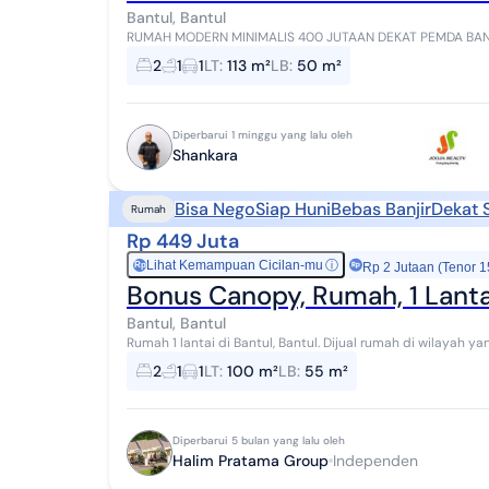
Bantul, Bantul
RUMAH MODERN MINIMALIS 400 JUTAAN DEKAT PEMDA BANTUL 
ada 2 unit Proses Bangun. Akses mudah dekat PEMDA Ba...
2
1
1
LT
:
113 m²
LB
:
50 m²
Diperbarui 1 minggu yang lalu oleh
Shankara
Bisa Nego
Siap Huni
Bebas Banjir
Dekat 
Rumah
Rp 449 Juta
Lihat Kemampuan Cicilan-mu
ⓘ
Rp
Rp 2 Jutaan (Tenor 1
Bonus Canopy, Rumah, 1 Lant
Bantul, Bantul
Rumah 1 lantai di Bantul, Bantul. Dijual rumah di wilayah yang asri dengan pemandangan Dipinggiran kota.
Properti 1 lantai ini berada di lingkunga...
2
1
1
LT
:
100 m²
LB
:
55 m²
Diperbarui 5 bulan yang lalu oleh
Halim Pratama Group
Independen