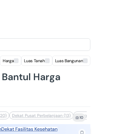
Harga
Luas Tanah
Luas Bangunan
Lokasi
, Bantul Harga
(20)
Dekat Pusat Perbelanjaan (13)
Komplek Perumahan (10)
De
10
h
Dekat Fasilitas Kesehatan