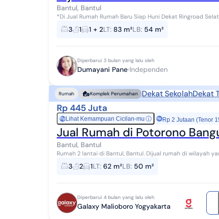
Bantul, Bantul
*Di Jual Rumah Rumah Baru Siap Huni Dekat Ringroad Selatan* > Kav 1 LT 83/54 3 KT 1 KM Harga 495jt 
LT 106/70 3 KT 2 KM (Hook) (Carport B...
3
1
1 + 2
LT
:
83 m²
LB
:
54 m²
Diperbarui 3 bulan yang lalu oleh
Dumayani Pane
Independen
Dekat Sekolah
Dekat 
Rumah
Komplek Perumahan
Rp 445 Juta
Lihat Kemampuan Cicilan-mu
ⓘ
Rp
Rp 2 Jutaan (Tenor 1
Jual Rumah di Potorono Bang
Bantul, Bantul
Rumah 2 lantai di Bantul, Bantul. Dijual rumah di wilayah yang asri. Properti 2 lantai ini berada di lingkungan
strategis. Rinciannya adalah seba...
3
2
1
LT
:
62 m²
LB
:
50 m²
Diperbarui 4 bulan yang lalu oleh
Galaxy Malioboro Yogyakarta