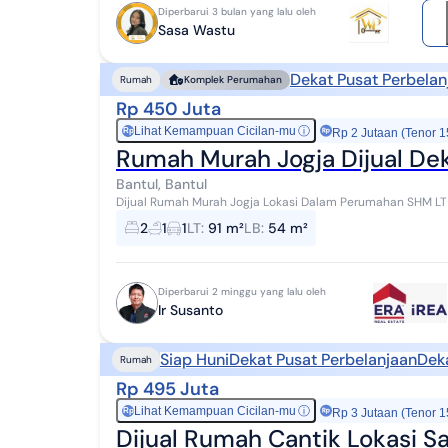
Diperbarui 3 bulan yang lalu oleh
Sasa Wastu
Dekat Pusat Perbelan
Rumah
Komplek Perumahan
Rp 450 Juta
Lihat Kemampuan Cicilan-mu
ⓘ
Rp
Rp 2 Jutaan (Tenor 1
Rumah Murah Jogja Dijual De
Bantul, Bantul
Dijual Rumah Murah Jogja Lokasi Dalam Perumahan SHM LT 91m LB 54m 2 Kamar Tidur 1 K
Pasar Seni Gabusan 5 menit Pemda Bantul
2
1
1
LT
:
91 m²
LB
:
54 m²
Diperbarui 2 minggu yang lalu oleh
Ir Susanto
Siap Huni
Dekat Pusat Perbelanjaan
Dek
Rumah
Rp 495 Juta
Lihat Kemampuan Cicilan-mu
ⓘ
Rp
Rp 3 Jutaan (Tenor 1
Dijual Rumah Cantik Lokasi S