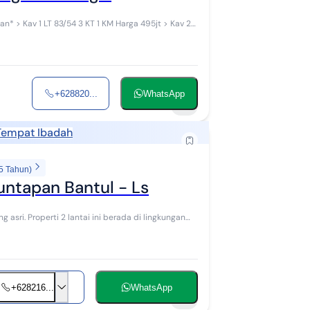
> Kav 2
+628820...
WhatsApp
5
Tempat Ibadah
5 Tahun)
untapan Bantul - Ls
+628216...
WhatsApp
9