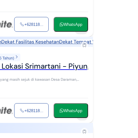
+628118...
WhatsApp
10
h
Dekat Fasilitas Kesehatan
Dekat Tempat Wisata
5 Tahun)
Lokasi Srimartani - Piyungan Bantul
 yang masih sejuk di kawasan Desa Daraman,
+628118...
WhatsApp
7