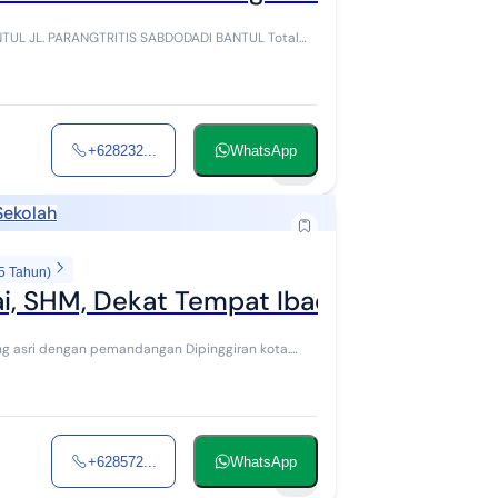
JL. PARANGTRITIS SABDODADI BANTUL Total
+628232...
WhatsApp
18
Sekolah
5 Tahun)
ai, SHM, Dekat Tempat Ibadah, Dekat U
+628572...
WhatsApp
9