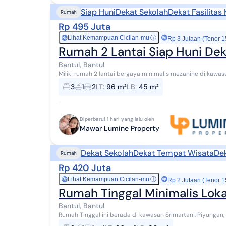
Siap Huni
Dekat Sekolah
Dekat Fasilitas
Rumah
Rp 495 Juta
Lihat Kemampuan Cicilan-mu
ⓘ
Rp
Rp 3 Jutaan (Tenor 1
Rumah 2 Lantai Siap Huni De
Bantul, Bantul
Miliki rumah 2 lantai bergaya minimalis mezanine di kawa
lingkungan yang nyaman. Berada di area perm...
3
1
2
LT
:
96 m²
LB
:
45 m²
Diperbarui 1 hari yang lalu oleh
Mawar Lumine Property
Dekat Sekolah
Dekat Tempat Wisata
De
Rumah
Rp 420 Juta
Lihat Kemampuan Cicilan-mu
ⓘ
Rp
Rp 2 Jutaan (Tenor 1
Rumah Tinggal Minimalis Lokas
Bantul, Bantul
Rumah Tinggal ini berada di kawasan Srimartani, Piyungan,
sejuk serta akses yang mudah menuju Kota ...