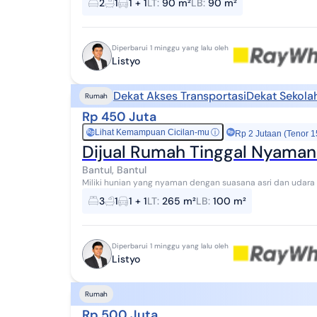
2
1
1 + 1
LT
:
90 m²
LB
:
90 m²
Diperbarui 1 minggu yang lalu oleh
Listyo
Dekat Akses Transportasi
Dekat Sekola
Rumah
Rp 450 Juta
Lihat Kemampuan Cicilan-mu
ⓘ
Rp
Rp 2 Jutaan (Tenor 1
Dijual Rumah Tinggal Nyaman 
Bantul, Bantul
Miliki hunian yang nyaman dengan suasana asri dan udara
Srimartani, Piyungan, Bantul. Cocok untuk tempat ...
3
1
1 + 1
LT
:
265 m²
LB
:
100 m²
Diperbarui 1 minggu yang lalu oleh
Listyo
Rumah
Rp 500 Juta