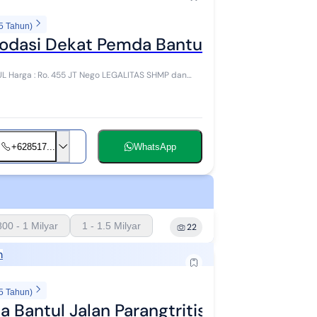
5 Tahun)
odasi Dekat Pemda Bantul
 dan
+628517...
WhatsApp
800 - 1 Milyar
1 - 1.5 Milyar
22
h
5 Tahun)
Bantul Jalan Parangtritis Sabdodadi Ba