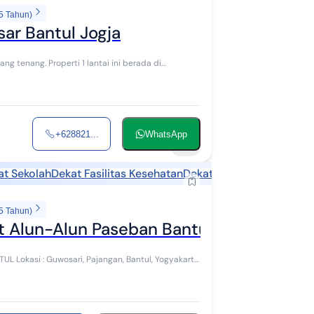
5 Tahun)
ar Bantul Jogja
+628821...
WhatsApp
18
at Sekolah
Dekat Fasilitas Kesehatan
Dekat Tempat Wisata
Dek
5 Tahun)
 Alun-Alun Paseban Bantul
antul, Yogyakarta