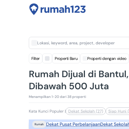
Lokasi, keyword, area, project, developer
Filter
Properti Baru
Properti dengan video
Rumah Dijual di Bantul
Dibawah 500 Juta
Menampilkan 1-20 dari 38 properti
Kata Kunci Populer
|
Dekat Sekolah (27)
Siap Huni 
Dekat Pusat Perbelanjaan
Dekat Sekola
Rumah