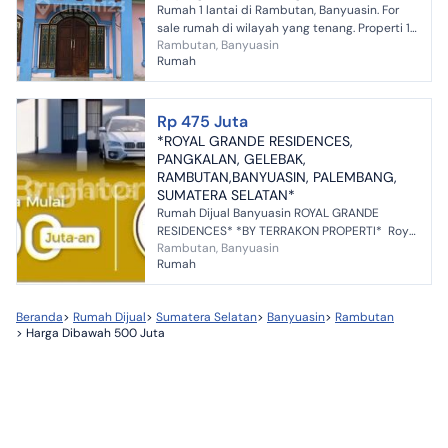
Rumah 1 lantai di Rambutan, Banyuasin. For
sale rumah di wilayah yang tenang. Properti 1
Rambutan, Banyuasin
lantai ini berada di lingkungan yang mudah
Rumah
dijangkau. Sp...
Rp 475 Juta
*ROYAL GRANDE RESIDENCES,
PANGKALAN, GELEBAK,
RAMBUTAN,BANYUASIN, PALEMBANG,
SUMATERA SELATAN*
Rumah Dijual Banyuasin ROYAL GRANDE
RESIDENCES* *BY TERRAKON PROPERTI* Royal
Rambutan, Banyuasin
Grande adalah perumahan berkonsep
Rumah
Scandinavian elegan dan modern p...
Beranda
>
Rumah Dijual
>
Sumatera Selatan
>
Banyuasin
>
Rambutan
>
Harga Dibawah 500 Juta