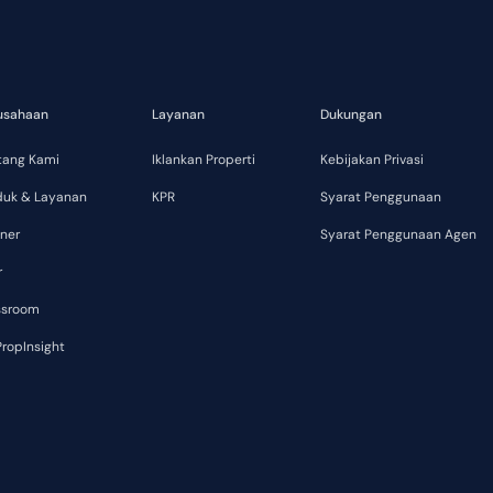
usahaan
Layanan
Dukungan
tang Kami
Iklankan Properti
Kebijakan Privasi
duk & Layanan
KPR
Syarat Penggunaan
ner
Syarat Penggunaan Agen
r
ssroom
ropInsight