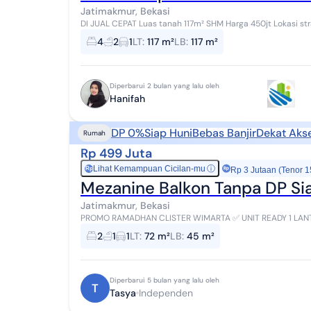
Jatimakmur, Bekasi
DI JUAL CEPAT Luas tanah 117m² SHM Harga 450jt Lokasi strategis Lingkungan aman dan asri Dekat dengan
pusat perbelnjaan Dekat dg Rumah sakit dan...
4
2
1
LT
:
117 m²
LB
:
117 m²
Diperbarui 2 bulan yang lalu oleh
Hanifah
DP 0%
Siap Huni
Bebas Banjir
Dekat Akse
Rumah
Rp 499 Juta
Lihat Kemampuan Cicilan-mu
ⓘ
Rp
Rp 3 Jutaan (Tenor 1
Mezanine Balkon Tanpa DP Sia
Jatimakmur, Bekasi
PROMO RAMADHAN CLISTER WIMARTA ✅ UNIT READY 1 LANTAI SISA 2 UNIT SAJA !!! Sudah terhuni 200 unit ADA
TAKE OVER JUGA CUKUP MODAL 500RB sudah...
2
1
1
LT
:
72 m²
LB
:
45 m²
Diperbarui 5 bulan yang lalu oleh
T
Tasya
Independen