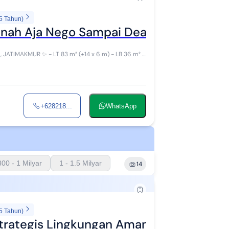
5 Tahun)
anah Aja Nego Sampai Deal!! Perum Tama
±14 x 6 m) - LB 36 m² -
+628218...
WhatsApp
800 - 1 Milyar
1 - 1.5 Milyar
14
5 Tahun)
trategis Lingkungan Aman dan Asri