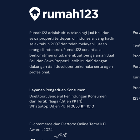
Per
Rumah123 adalah situs teknologi jual beli dan
sewa properti terdepan di Indonesia, yang hadir
sejak tahun 2007 dan telah melayani jutaan
Ten
orang di Indonesia. Rumah123 senantiasa
berkomitmen untuk membuat pengalaman 'Jual
Pro
Beli dan Sewa Properti Lebih Mudah' dengan
dukungan dari developer terkemuka serta agen
Part
profesional.
Kari
Pre
Layanan Pengaduan Konsumen
Direktorat Jenderal Perlindungan Konsumen
123P
dan Tertib Niaga (Ditjen PKTN)
WhatsApp Ditjen PKTN
0853 1111 1010
E-commerce dan Platform Online Terbaik BI
Awards 2024