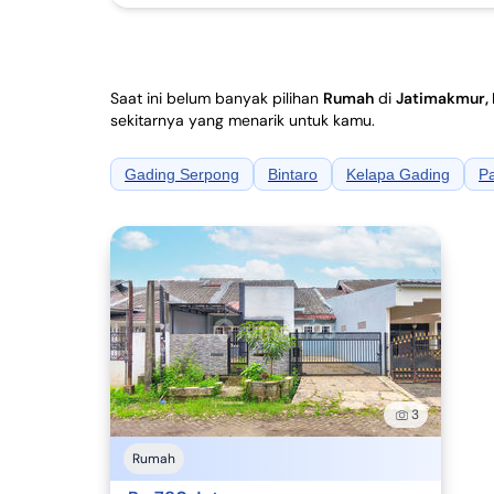
Saat ini belum banyak pilihan
Rumah
di
Jatimakmur, 
sekitarnya yang menarik untuk kamu.
Gading Serpong
Bintaro
Kelapa Gading
Pa
3
Rumah