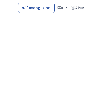
Pasang Iklan
Akun
IDR
Login / Register
Rekomendasi
Tersimpan
Daftar Properti Favorit, Hasil Pencarian, Hasil Simulasi, Artikel
Terakhir Dilihat
Properti yang dilihat sebelumnya
Kontak Rumah123
Syarat &
Hubungi
Kirim
Ketentuan
si (1)
Dekat Fasilitas Kesehatan (1)
Rumah123
Feedback
Pengiklan