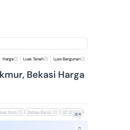
Harga
Luas Tanah
Luas Bangunan
Lokasi
akmur, Bekasi Harga
Siap Huni (1)
Bebas Banjir (1)
DP 0% (1)
Dekat Akses Transporta
4