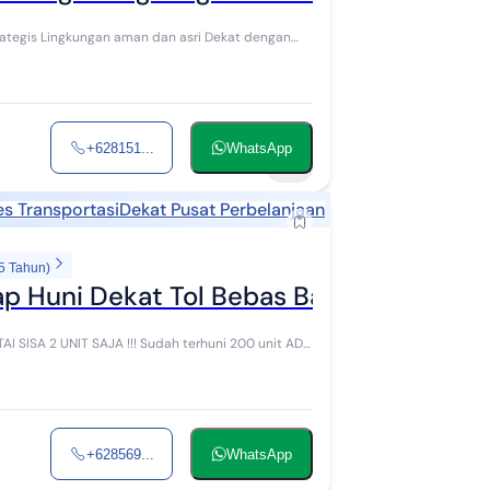
+628151...
WhatsApp
15
s Transportasi
Dekat Pusat Perbelanjaan
5 Tahun)
p Huni Dekat Tol Bebas Banjir
+628569...
WhatsApp