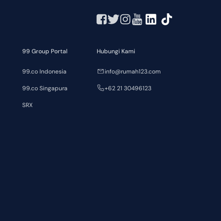
99 Group Portal
Hubungi Kami
99.co Indonesia
info@rumah123.com
99.co Singapura
+62 21 30496123
SRX