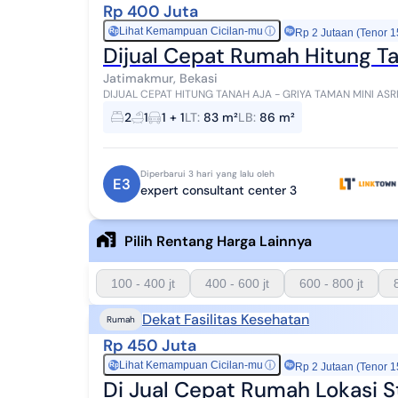
Rp 400 Juta
Lihat Kemampuan Cicilan-mu
ⓘ
Rp
Rp 2 Jutaan (Tenor 1
Dijual Cepat Rumah Hitung T
Jatimakmur, Bekasi
DIJUAL CEPAT HITUNG TANAH AJA - GRIYA TAMAN MINI ASRI, JATIMAKMUR ✨ - LT 83 m² (
1 Lantai - 2 Kamar Tidur - 1 Kamar M...
2
1
1 + 1
LT
:
83 m²
LB
:
86 m²
Diperbarui 3 hari yang lalu oleh
E3
expert consultant center 3
Pilih Rentang Harga Lainnya
100 - 400 jt
400 - 600 jt
600 - 800 jt
Dekat Fasilitas Kesehatan
Rumah
Rp 450 Juta
Lihat Kemampuan Cicilan-mu
ⓘ
Rp
Rp 2 Jutaan (Tenor 1
Di Jual Cepat Rumah Lokasi S