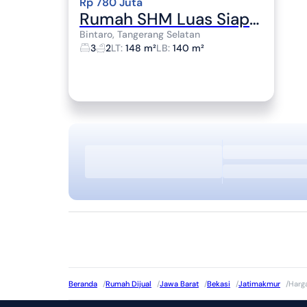
Rp 780 Juta
Rumah SHM Luas Siap KPR 15 Mnt ke Gerbang Tol Pinang J-24311
Bintaro, Tangerang Selatan
3
2
LT
:
148 m²
LB
:
140 m²
Beranda
/
Rumah Dijual
/
Jawa Barat
/
Bekasi
/
Jatimakmur
/
Harg