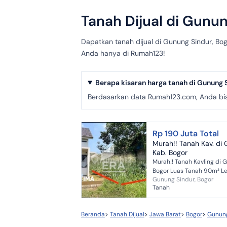
Tanah Dijual di Gunu
Dapatkan tanah dijual di Gunung Sindur, Bo
Anda hanya di Rumah123!
Berapa kisaran harga tanah di Gunung 
Berdasarkan data Rumah123.com, Anda bisa
Rp 190 Juta Total
Murah!! Tanah Kav. di
Kab. Bogor
Murah!! Tanah Kavling di 
Bogor Luas Tanah 90m² Lebar muka 6m SHM, IMB Harga Jual
Gunung Sindur, Bogor
Rp 190jt (Nego)
Tanah
Beranda
>
Tanah Dijual
>
Jawa Barat
>
Bogor
>
Gunung