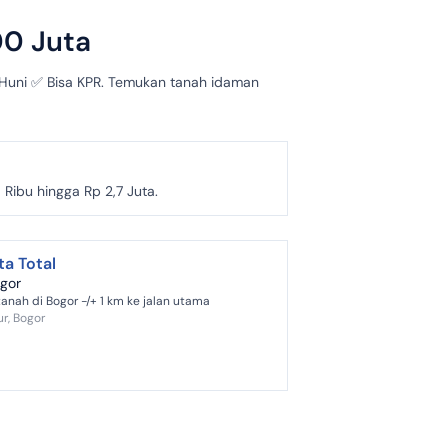
00 Juta
p Huni ✅ Bisa KPR. Temukan tanah idaman
Ribu hingga Rp 2,7 Juta.
ta Total
ogor
tanah di Bogor -/+ 1 km ke jalan utama
r, Bogor