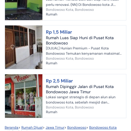
perlu renovasi. (NN) Di Bondowoso kota Jl.
Bondowoso Kota, Bondowoso
PB.Sudirman (Gang Taitong)- Bondowoso,
Rumah
Jawa Timur Luas...
Rp 1,5 Miliar
Rumah Luas Siap Huni di Pusat Kota
Bondowoso
[DIJUAL] Hunian Premium - Pusat Kota
Bondowoso ​Temukan kenyamanan maksimal
Bondowoso Kota, Bondowoso
di Jl. KIS Mangunsarkoro. Rumah kokoh dalam
Rumah
cluster buntu yang menaw...
Rp 2,5 Miliar
Rumah Dipinggir Jalan di Pusat Kota
Bondowoso Jawa Timur
Lokasi sangat strategis di depan alun alun
bondowoso kota, sebelah mesjid dan
Bondowoso Kota, Bondowoso
sekolahan. Sangat cocok untuk usaha, hotel,
Rumah
restoran, rumah tinggal, ...
Beranda
>
Rumah Dijual
>
Jawa Timur
>
Bondowoso
>
Bondowoso Kota