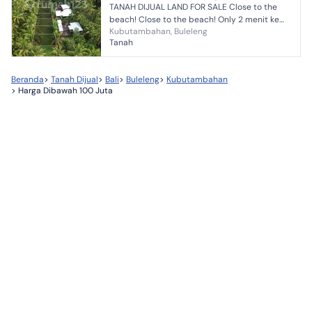
TANAH DIJUAL LAND FOR SALE Close to the
beach! Close to the beach! Only 2 menit ke
Kubutambahan, Buleleng
pantai! Jarang ada! Langka!! ✅Kubutambahan
Tanah
Buleleng dekat ca...
Beranda
>
Tanah Dijual
>
Bali
>
Buleleng
>
Kubutambahan
>
Harga Dibawah 100 Juta