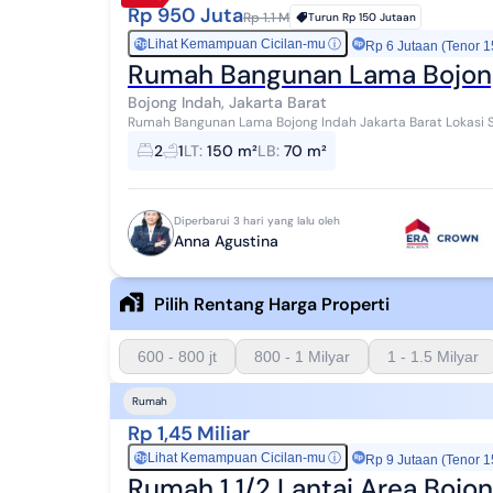
Rp 950 Juta
Rp 1.1 M
Turun
Rp 150 Jutaan
Lihat Kemampuan Cicilan-mu
ⓘ
Rp
Rp 6 Jutaan (Tenor 1
Rumah Bangunan Lama Bojong 
Bojong Indah, Jakarta Barat
Rumah Bangunan Lama Bojong Indah Jakarta Barat Lokasi Strategis Lokasi strategis dekat dgn
tradisional, mini market. LT 150m2 LB ...
2
1
LT
:
150 m²
LB
:
70 m²
Diperbarui 3 hari yang lalu oleh
Anna Agustina
Pilih Rentang Harga Properti
600 - 800 jt
800 - 1 Milyar
1 - 1.5 Milyar
Rumah
Rp 1,45 Miliar
Lihat Kemampuan Cicilan-mu
ⓘ
Rp
Rp 9 Jutaan (Tenor 1
Rumah 1 1/2 Lantai Area Bojon