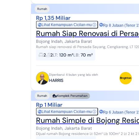
Rumah
Rp 1,35 Miliar
Lihat Kemampuan Cicilan-mu
ⓘ
Rp
Rp 8 Jutaan (Tenor 1
Rumah Siap Renovasi di Pers
Bojong Indah, Jakarta Barat
Rumah siap renovasi di Persada Sayang, Cengkareng. LT 120m
listrik 2200 watt, air PDAM. Potensi...
2
2
LT
:
120 m²
LB
:
70 m²
Diperbarui 4 bulan yang lalu oleh
HARRIS
Rumah
Komplek Perumahan
Rp 1 Miliar
Lihat Kemampuan Cicilan-mu
ⓘ
Rp
Rp 6 Jutaan (Tenor 1
Rumah Simple di Bojong Resid
Bojong Indah, Jakarta Barat
Dijual rumah Bojong residence Lt 52m² Lb 100m² 2 Lt 2 kt 2 km Air pam Listrik 2200 Shm Harga 1M nego
Contact me : Yuli Siauw senior market...