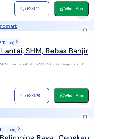
+628111...
WhatsApp
10
andmark
5 Tahun)
Lantai, SHM, Bebas Banjir
unan: 140
+628128...
WhatsApp
1
 15 Tahun)
 Belimbing Raya , Cengkareng, Jakarta B