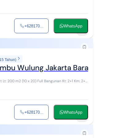
+628170...
WhatsApp
4
 15 Tahun)
mbu Wulung Jakarta Barat Dekat Puri I
+628170...
WhatsApp
11