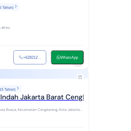
5 Tahun)
m #Hnr
+628212...
WhatsApp
4
 15 Tahun)
Indah Jakarta Barat Cengkareng