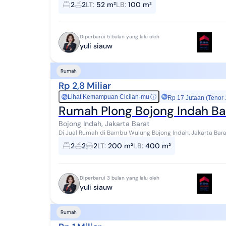
2
2
LT
:
52 m²
LB
:
100 m²
Diperbarui 5 bulan yang lalu oleh
yuli siauw
Rumah
Rp 2,8 Miliar
Lihat Kemampuan Cicilan-mu
ⓘ
Rp
Rp 17 Jutaan (Tenor
Rumah Plong Bojong Indah Ba
Bojong Indah, Jakarta Barat
Di Jual Rumah di Bambu Wulung Bojong Indah. Jakarta Barat Lt: 200 m2 (10 x 20) Full Bangunan Kt: 2+1 Km: 2+1
Lantai: 2 1/5 Listrik: 5500 watt + ...
2
2
2
LT
:
200 m²
LB
:
400 m²
Diperbarui 3 bulan yang lalu oleh
yuli siauw
Rumah