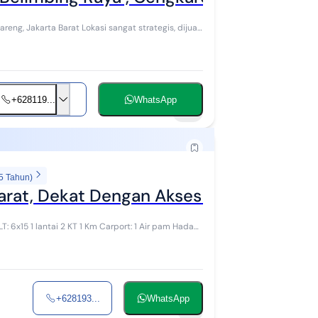
reng, Jakarta Barat Lokasi sangat strategis, dijual
+628119...
WhatsApp
12
5 Tahun)
arat, Dekat Dengan Akses Krl, Busway, M
+628193...
WhatsApp
1