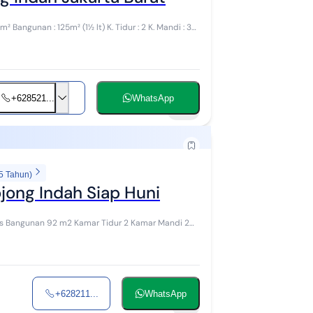
+628521...
WhatsApp
20
5 Tahun)
jong Indah Siap Huni
+628211...
WhatsApp
9