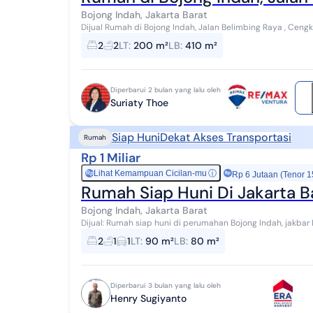
Bojong Indah, Jakarta Barat
Dijual Rumah di Bojong Indah, Jalan Belimbing Raya , Cengka
di bawah harga pasaran Luas Tanah : ...
2
2
LT
:
200 m²
LB
:
410 m²
Diperbarui 2 bulan yang lalu oleh
Suriaty Thoe
Siap Huni
Dekat Akses Transportasi
Rumah
Rp 1 Miliar
Lihat Kemampuan Cicilan-mu
ⓘ
Rp
Rp 6 Jutaan (Tenor 1
Rumah Siap Huni Di Jakarta B
Bojong Indah, Jakarta Barat
Dijual: Rumah siap huni di perumahan Bojong Indah, jakbar LT: 6x15 1 lantai 2 KT 1 Km Carport: 1 Air pam Hadap
utara Harga: 1M nego Hubungi: ...
2
1
1
LT
:
90 m²
LB
:
80 m²
Diperbarui 3 bulan yang lalu oleh
Henry Sugiyanto