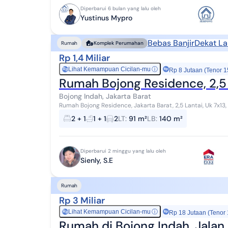
Diperbarui 6 bulan yang lalu oleh
Yustinus Mypro
Bebas Banjir
Dekat L
Rumah
Komplek Perumahan
Rp 1,4 Miliar
Lihat Kemampuan Cicilan-mu
ⓘ
Rp
Rp 8 Jutaan (Tenor 1
Rumah Bojong Residence, 2,5 
Bojong Indah, Jakarta Barat
Rumah Bojong Residence, Jakarta Barat, 2,5 Lantai, Uk 7x13, SHM Luas Tanah: 91 m2 (7x13) Luas Bang
m2 2,5 Lantai (di atas ada dak dan tor...
2 + 1
1 + 1
2
LT
:
91 m²
LB
:
140 m²
Diperbarui 2 minggu yang lalu oleh
Sienly, S.E
Rumah
Rp 3 Miliar
Lihat Kemampuan Cicilan-mu
ⓘ
Rp
Rp 18 Jutaan (Tenor
Rumah di Bojong Indah, Jalan