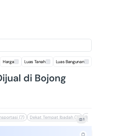
Harga
Luas Tanah
Luas Bangunan
Lokasi
jual di Bojong
sportasi (7)
Dekat Tempat Ibadah (7)
Bebas Banjir (5)
Dekat 
1