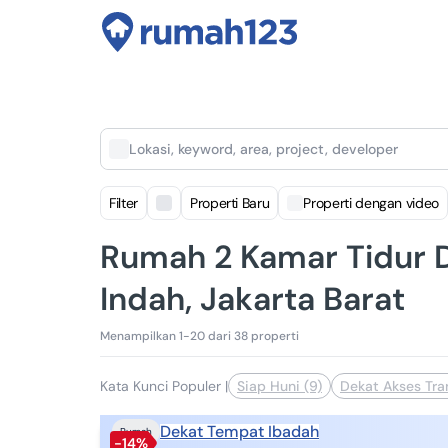
Lokasi, keyword, area, project, developer
Filter
Properti Baru
Properti dengan video
Rumah 2 Kamar Tidur Di
Indah, Jakarta Barat
Menampilkan 1-20 dari 38 properti
Kata Kunci Populer
|
Siap Huni (9)
Dekat Akses Tran
Dekat Tempat Ibadah
Rumah
-14%