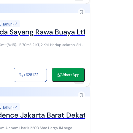
5 Tahun)
ada Sayang Rawa Buaya Lt120
² (8x15), LB 70m², 2 KT, 2 KM. Hadap selatan, SHM,
+628122...
WhatsApp
5
5 Tahun)
ence Jakarta Barat Dekat Puri Indah