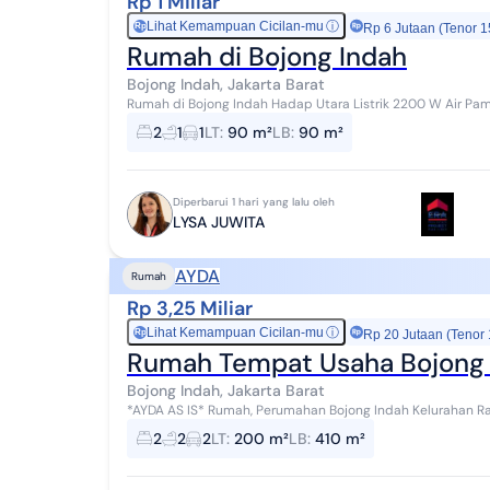
Rp 1 Miliar
Lihat Kemampuan Cicilan-mu
ⓘ
Rp
Rp 6 Jutaan (Tenor 1
Rumah di Bojong Indah
Bojong Indah, Jakarta Barat
Rumah di Bojong Indah Hadap Utara Listrik 2200 W Air Pa
2
1
1
LT
:
90 m²
LB
:
90 m²
Diperbarui 1 hari yang lalu oleh
LYSA JUWITA
AYDA
Rumah
Rp 3,25 Miliar
Lihat Kemampuan Cicilan-mu
ⓘ
Rp
Rp 20 Jutaan (Tenor
Rumah Tempat Usaha Bojong 
Bojong Indah, Jakarta Barat
*AYDA AS IS* Rumah, Perumahan Bojong Indah Kelurahan Rawa Buaya, Kecamatan Cengkareng, Kota Jakarta
Barat, Provinsi DKI Jakarta. SHM Luas Tanah :...
2
2
2
LT
:
200 m²
LB
:
410 m²