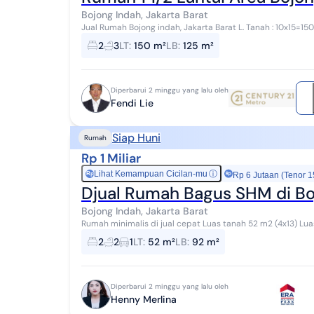
Bojong Indah, Jakarta Barat
Jual Rumah Bojong indah, Jakarta Barat L. Tanah : 10x15=150m² Bangunan : 125m² (1½ lt) K. Tidur : 2 K. Mandi : 3
Surat : ...
2
3
LT
:
150 m²
LB
:
125 m²
Diperbarui 2 minggu yang lalu oleh
Fendi Lie
Siap Huni
Rumah
Rp 1 Miliar
Lihat Kemampuan Cicilan-mu
ⓘ
Rp
Rp 6 Jutaan (Tenor 1
Djual Rumah Bagus SHM di Bo
Bojong Indah, Jakarta Barat
Rumah minimalis di jual cepat Luas tanah 52 m2 (4x13) Luas Bangunan 92 m2 Kamar Tidur 2 Kamar Mandi 2
SHM 2 Lantai Listrik 2200 Air PAM Harga : ...
2
2
1
LT
:
52 m²
LB
:
92 m²
Diperbarui 2 minggu yang lalu oleh
Henny Merlina