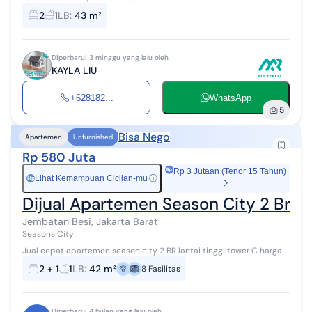
Furnish PPJB
2
1
LB
:
43 m²
Diperbarui 3 minggu yang lalu oleh
KAYLA LIU
+628182...
WhatsApp
5
Bisa Nego
Apartemen
Unfurnished
Rp 580 Juta
Rp 3 Jutaan (Tenor 15 Tahun)
Lihat Kemampuan Cicilan-mu
ⓘ
Rp
Dijual Apartemen Season City 2 Br La
Jembatan Besi, Jakarta Barat
Seasons City
Jual cepat apartemen season city 2 BR lantai tinggi tower C harga
nego
2 + 1
1
LB
:
42 m²
8
Fasilitas
Diperbarui 4 bulan yang lalu oleh