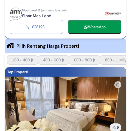
Diperbarui 16 jam yang lalu oleh
Sinar Mas Land
+628195...
WhatsApp
Pilih Rentang Harga Properti
100 - 400 jt
400 - 600 jt
600 - 800 jt
800 - 1 Milyar
Top Properti
9