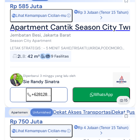
Rp 585 Juta
Rp 3 Jutaan (Tenor 15 Tahun)
Lihat Kemampuan Cicilan-mu
ⓘ
Rp
Apartment Cantik Season City Twr C
Jembatan Besi, Jakarta Barat
Season City Apartment
LETAK STRATEGIS : - 5 MENIT SAHID,TRISAKTI,UKRIDA,PODOMORO
KAMPUS,KULINER - 7 MENIT TAMAN ANGGREK,CP1,CP2,CITRALAND
2
LB
:
42 m²
9
Fasilitas
MALL,IPEKA,KRISTOFORUS,KALAM KU...
Diperbarui 3 minggu yang lalu oleh
Sie Randy Sinatra
+628128...
WhatsApp
15
Dekat Akses Transportasi
Dekat Pusat
Apartemen
Unfurnished
Rp 750 Juta
Rp 4 Jutaan (Tenor 15 Tahun)
Lihat Kemampuan Cicilan-mu
ⓘ
Rp