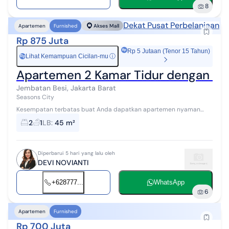
8
Dekat Pusat Perbelanjaan
Apartemen
Furnished
Akses Mall
Rp 875 Juta
Rp 5 Jutaan (Tenor 15 Tahun)
Lihat Kemampuan Cicilan-mu
ⓘ
Rp
Apartemen 2 Kamar Tidur dengan Nuan
Jembatan Besi, Jakarta Barat
Seasons City
Kesempatan terbatas buat Anda dapatkan apartemen nyaman
dengan return investasi tinggi di Apartemen Season City Jembatan
2
1
LB
:
45 m²
Besi, Jakarta Barat. Apar...
Diperbarui 5 hari yang lalu oleh
DEVI NOVIANTI
+628777...
WhatsApp
6
Apartemen
Furnished
Rp 700 Juta