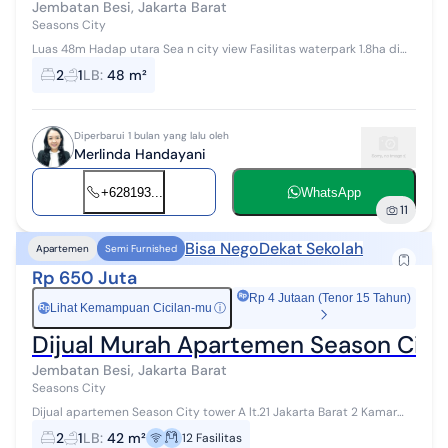
Jembatan Besi, Jakarta Barat
Seasons City
Luas 48m Hadap utara Sea n city view Fasilitas waterpark 1.8ha di
lantai 7 Jogging track Playground Parkir luas Di lantai bawah ada
2
1
LB
:
48 m²
trade mall Hal...
Diperbarui 1 bulan yang lalu oleh
Merlinda Handayani
+628193...
WhatsApp
11
Bisa Nego
Dekat Sekolah
Apartemen
Semi Furnished
Rp 650 Juta
Rp 4 Jutaan (Tenor 15 Tahun)
Lihat Kemampuan Cicilan-mu
ⓘ
Rp
Dijual Murah Apartemen Season Cit
Jembatan Besi, Jakarta Barat
Seasons City
Dijual apartemen Season City tower A lt.21 Jakarta Barat 2 Kamar
Tidur, 1 Kamar Tidur, luas 42m2, semi furnhsd, sertifikat, Harga 650jt
2
1
LB
:
42 m²
12
Fasilitas
msh nego ti...