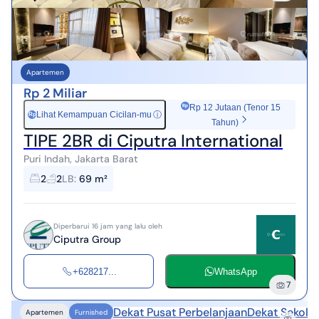
Apartemen
Rp 2 Miliar
Rp 12 Jutaan (Tenor 15
Lihat Kemampuan Cicilan-mu
ⓘ
Rp
Tahun)
TIPE 2BR di Ciputra International
Puri Indah, Jakarta Barat
2
2
LB
:
69 m²
Diperbarui 16 jam yang lalu oleh
Ciputra Group
+628217...
WhatsApp
7
Dekat Pusat Perbelanjaan
Dekat Sekola
Apartemen
Furnished