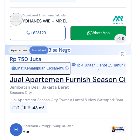
Diperbarui 1 hari yang lalu oleh
YOHANES WIE – MR EL
+628129...
WhatsApp
8
Bisa Nego
Apartemen
Furnished
Rp 750 Juta
Rp 4 Jutaan (Tenor 15 Tahun)
Lihat Kemampuan Cicilan-mu
ⓘ
Rp
Jual Apartemen Furnish Season City 
Jembatan Besi, Jakarta Barat
Seasons City
Jual Apartment Season City Tower A Lantai 8 View Waterpark Barat
Type 2 Bedroom Luas net : 43m2 luas gross 48m2 fully furnished
2
1
LB
:
43 m²
Listrik : 2200 ...
Diperbarui 2 minggu yang lalu oleh
H
Heni