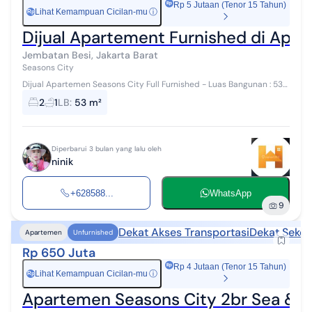
Rp 5 Jutaan (Tenor 15 Tahun)
Lihat Kemampuan Cicilan-mu
ⓘ
Rp
Dijual Apartement Furnished di Apa
Jembatan Besi, Jakarta Barat
Seasons City
Dijual Apartemen Seasons City Full Furnished - Luas Bangunan : 53
m² - Full Furnished, Posisi Hook - Lantai : 27 - 2 Kamar Tidur - 1
2
1
LB
:
53 m²
Kamar Mandi...
Diperbarui 3 bulan yang lalu oleh
ninik
+628588...
WhatsApp
9
Dekat Akses Transportasi
Dekat Sekol
Apartemen
Unfurnished
Rp 650 Juta
Rp 4 Jutaan (Tenor 15 Tahun)
Lihat Kemampuan Cicilan-mu
ⓘ
Rp
Apartemen Seasons City 2br Sea & C