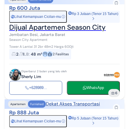
Rp 600 Juta
Rp 3 Jutaan (Tenor 15 Tahun)
Lihat Kemampuan Cicilan-mu
ⓘ
Rp
Dijual Apartemen Season City
Jembatan Besi, Jakarta Barat
Season City Apartment
Tower A Lantai 31 2br 48m2 Harga 600jt
2
1
LB
:
48 m²
2
Fasilitas
Diperbarui 2 bulan yang lalu oleh
Sherly Lim
+628989...
WhatsApp
6
Dekat Akses Transportasi
Apartemen
Furnished
Rp 888 Juta
Rp 5 Jutaan (Tenor 15 Tahun)
Lihat Kemampuan Cicilan-mu
ⓘ
Rp