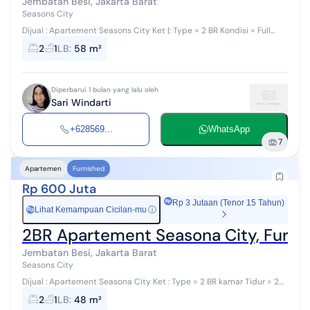
Jembatan Besi, Jakarta Barat
Seasons City
Dijual : Apartement Seasons City Ket |: Type = 2 BR Kondisi = Full
Furnish ( Hook ) Luas = 58 sqm Kamar TRidur = 2 Sertifikat = Hak
2
1
LB
:
58 m²
Milik( SHB ) ...
Diperbarui 1 bulan yang lalu oleh
Sari Windarti
+628569...
WhatsApp
7
Apartemen
Furnished
Rp 600 Juta
Rp 3 Jutaan (Tenor 15 Tahun)
Lihat Kemampuan Cicilan-mu
ⓘ
Rp
2BR Apartement Seasona City, Furni
Jembatan Besi, Jakarta Barat
Seasons City
Dijual : Apartement Seasona City Ket : Type = 2 BR kamar Tidur = 2
Kamar Mandi = 1 Sertifikat = PPJB View = City Luas.= 48 sqm Kondisi
2
1
LB
:
48 m²
= Full Furn...