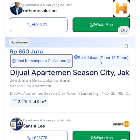
Diperbarui 4 bulan yang lalu oleh
rafhomesolution
+628121...
WhatsApp
8
Apartemen
Rp 650 Juta
Rp 4 Jutaan (Tenor 15 Tahun)
Lihat Kemampuan Cicilan-mu
ⓘ
Rp
Dijual Apartemen Season City, Jakart
Jembatan Besi, Jakarta Barat
Season City Apartment
DIJUAL Apartemen Season City Tower A Lantai High Floor 2br 48m2
Harga 650jt Hubungi: Santia Lee - GP Citra // Sherly
2
1
LB
:
48 m²
Diperbarui 4 bulan yang lalu oleh
Santia Lee
+628778...
WhatsApp