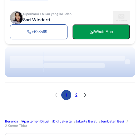
Diperbarui 1 bulan yang lalu oleh
Sari Windarti
+628569...
WhatsApp
1
2
Beranda
/
Apartemen Dijual
/
DKI Jakarta
/
Jakarta Barat
/
Jembatan Besi
/
2 Kamar Tidur