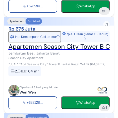
+628594...
WhatsApp
11
Apartemen
Furnished
Rp 675 Juta
Rp 4 Jutaan (Tenor 15 Tahun)
Lihat Kemampuan Cicilan-mu
ⓘ
Rp
Apartemen Season City Tower B Cit
Jembatan Besi, Jakarta Barat
Season City Apartment
*JUAL* *Apt Seasons City* Tower B Lantai tinggi 2+1 BR (64,62m2)
Pool+city view Furnished PPJB *675jt nepis*
2
1
LB
:
64 m²
Diperbarui 3 hari yang lalu oleh
Wen Wen
+628128...
WhatsApp
9
Apartemen
Semi Furnished