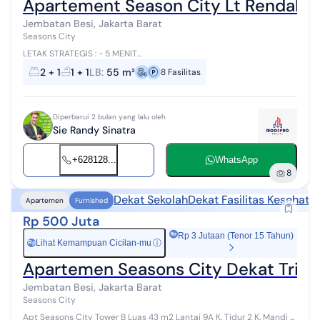
Apartement Season City Lt Rendah 
Jembatan Besi, Jakarta Barat
Seasons City
LETAK STRATEGIS : - 5 MENIT
SAHID,TRISAKTI,UNTAR,UĶRIDA,PODOMORO KAMPUS,TAMAN
2 + 1
1 + 1
LB
:
55 m²
8
Fasilitas
ANGGREK,NEO SOHO,CENTRAL PARK,CITRALAND MALL,IPEKA,BINA
BANGSA,TUNAS...
Diperbarui 2 bulan yang lalu oleh
Sie Randy Sinatra
+628128...
WhatsApp
8
Dekat Sekolah
Dekat Fasilitas Kesehata
Apartemen
Furnished
Rp 500 Juta
Rp 3 Jutaan (Tenor 15 Tahun)
Lihat Kemampuan Cicilan-mu
ⓘ
Rp
Apartemen Seasons City Dekat Trisak
Jembatan Besi, Jakarta Barat
Seasons City
Apt Seasons City Tower B Luas 43 m2 Lantai 9A K. Tidur 2 K. Mandi 1