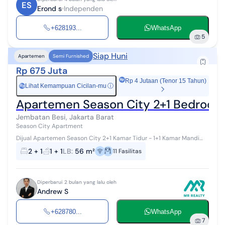
ES
Erond s
Independen
+628193...
WhatsApp
5
Siap Huni
Apartemen
Semi Furnished
Rp 675 Juta
Rp 4 Jutaan (Tenor 15 Tahun)
Lihat Kemampuan Cicilan-mu
ⓘ
Rp
Apartemen Season City 2+1 Bedrooms
Jembatan Besi, Jakarta Barat
Season City Apartment
Dijual Apartemen Season City 2+1 Kamar Tidur - 1+1 Kamar Mandi
Lantai Sedang View Kolam Renang Sudah Sertifikat Siap Huni
2 + 1
1 + 1
LB
:
56 m²
11
Fasilitas
Diperbarui 2 bulan yang lalu oleh
Andrew S
+628780...
WhatsApp
7