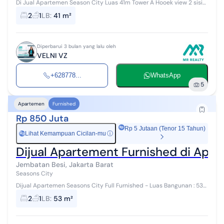
Di Jual Apartemen Season City Luas 41m Tower A Hooek view 2 sisi
Sangat Bagus 2KT +1KM Furnish Full Rp.600Jt Nego Velni vz
2
1
LB
:
41 m²
0877xxxxxxxx
Diperbarui 3 bulan yang lalu oleh
VELNI VZ
+628778...
WhatsApp
5
Apartemen
Furnished
Rp 850 Juta
Rp 5 Jutaan (Tenor 15 Tahun)
Lihat Kemampuan Cicilan-mu
ⓘ
Rp
Dijual Apartement Furnished di Apa
Jembatan Besi, Jakarta Barat
Seasons City
Dijual Apartemen Seasons City Full Furnished - Luas Bangunan : 53
m² - Full Furnished, Posisi Hook - Lantai : 27 - 2 Kamar Tidur - 1
2
1
LB
:
53 m²
Kamar Mandi...