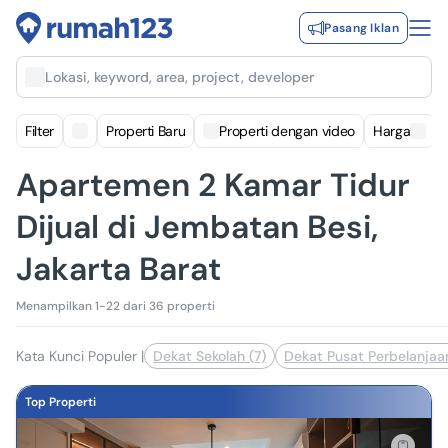
Pasang Iklan
Lokasi, keyword, area, project, developer
Filter
Properti Baru
Properti dengan video
Harga
Apartemen 2 Kamar Tidur
Dijual di Jembatan Besi,
Jakarta Barat
Menampilkan 1-22 dari 36 properti
Kata Kunci Populer
|
Dekat Sekolah (7)
Dekat Pusat Perbelanjaa
Top Properti