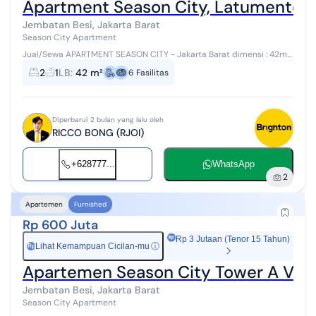
Apartment Season City, Latumenten, 
Jembatan Besi, Jakarta Barat
Season City Apartment
Jual/Sewa APARTMENT SEASON CITY - Jakarta Barat dimensi : 42m
kamar tidur : 2 kamar mandi : 1 lokasi strategis, dekat dengan halte
2
1
LB
:
42 m²
6
Fasilitas
busway, dekat ...
Diperbarui 2 bulan yang lalu oleh
RICCO BONG (RJOI)
+628777...
WhatsApp
2
Apartemen
Furnished
Rp 600 Juta
Rp 3 Jutaan (Tenor 15 Tahun)
Lihat Kemampuan Cicilan-mu
ⓘ
Rp
Apartemen Season City Tower A View
Jembatan Besi, Jakarta Barat
Season City Apartment