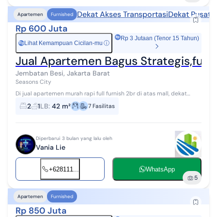
Dekat Akses Transportasi
Dekat Pusat 
Apartemen
Furnished
Rp 600 Juta
Rp 3 Jutaan (Tenor 15 Tahun)
Lihat Kemampuan Cicilan-mu
ⓘ
Rp
Jual Apartemen Bagus Strategis,furni
Jembatan Besi, Jakarta Barat
Seasons City
Di jual apartemen murah rapi full furnish 2br di atas mall, dekat
pusat perbelanjaan , restoran dan mainan anak2, dekat pintu tol dll.
2
1
LB
:
42 m²
7
Fasilitas
Hub VANIA A...
Diperbarui 3 bulan yang lalu oleh
Vania Lie
+628111...
WhatsApp
5
Apartemen
Furnished
Rp 850 Juta