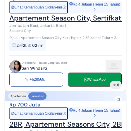
Rp 4 Jutaan (Tenor 15 Tahun)
Lihat Kemampuan Cicilan-mu
ⓘ
Rp
Apartement Season City, Sertifkat S
Jembatan Besi, Jakarta Barat
Seasons City
Dijual : Apartement Season City Ket : Type = 2 BR Kamar Tidur = 2
Kamar Mandi = 2 Luas = 62 sqm Kondisi = Full Furnish Sertifikat =
2
2
LB
:
62 m²
Hak Milik ( SH...
Diperbarui 1 bulan yang lalu oleh
Sari Windarti
+628569...
WhatsApp
6
Apartemen
Furnished
Rp 700 Juta
Rp 4 Jutaan (Tenor 15 Tahun)
Lihat Kemampuan Cicilan-mu
ⓘ
Rp
2BR, Apartement Seasons City, 2BR, -