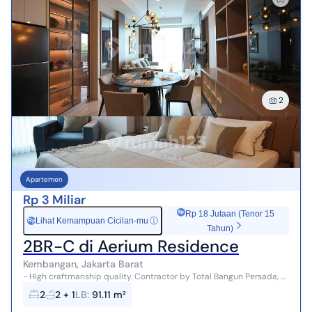
2
Apartemen
Rp 3 Miliar
Rp 18 Jutaan (Tenor 15
Lihat Kemampuan Cicilan-mu
ⓘ
Rp
Tahun)
2BR-C di Aerium Residence
Kembangan, Jakarta Barat
- High craftmanship quality. Contractor by Total Bangun Persada, a
very reputable contractor in Indonesia. - Aerium apartments' units
2
2 + 1
LB
:
91.11 m²
are availabl...