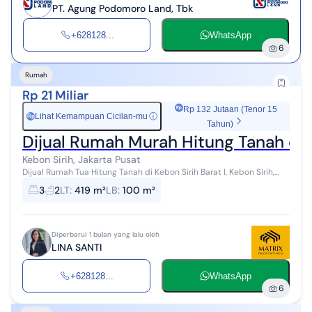
PT. Agung Podomoro Land, Tbk
+628128...
WhatsApp
6
Rumah
Rp 21 Miliar
Rp 132 Jutaan (Tenor 15
Lihat Kemampuan Cicilan-mu
ⓘ
Rp
Tahun)
Dijual Rumah Murah Hitung Tanah di 
Kebon Sirih, Jakarta Pusat
Dijual Rumah Tua Hitung Tanah di Kebon Sirih Barat I, Kebon Sirih,
Menteng, Jakarta Pusat Harga 21 M nego LT. 419 m2 SHM Hadap
3
2
LT
:
419 m²
LB
:
100 m²
Utara - Lokasi sa...
Diperbarui 1 bulan yang lalu oleh
LINA SANTI
+628128...
WhatsApp
6