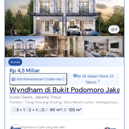
5
Rumah
Rp 4,5 Miliar
Rp 28 Jutaan (Tenor 15
Lihat Kemampuan Cicilan-mu
ⓘ
Rp
Tahun)
Wyndham di Bukit Podomoro Jakart
Duren Sawit, Jakarta Timur
Pondasi : Tiang Pancang Dinding : Bata Merah Lantai : Homogenous
Tile 80 X 80 Unit Type 6 dan 7
3 + 1
2 + 1
2
LT
:
90 m²
LB
:
120 m²
Diperbarui 6 jam yang lalu oleh