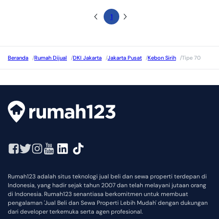
1
Beranda
/
Rumah Dijual
/
DKI Jakarta
/
Jakarta Pusat
/
Kebon Sirih
/
Tipe 70
Rumah123 adalah situs teknologi jual beli dan sewa properti terdepan di
Indonesia, yang hadir sejak tahun 2007 dan telah melayani jutaan orang
di Indonesia. Rumah123 senantiasa berkomitmen untuk membuat
pengalaman 'Jual Beli dan Sewa Properti Lebih Mudah' dengan dukungan
dari developer terkemuka serta agen profesional.