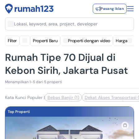
Pasang Iklan
Lokasi, keyword, area, project, developer
Filter
Properti Baru
Properti dengan video
Harga
Rumah Tipe 70 Dijual di
Kebon Sirih, Jakarta Pusat
Menampilkan 1-5 dari 5 properti
Kata Kunci Populer
|
Bebas Banjir (1)
Dekat Akses Transportasi (
Top Properti