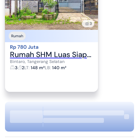
3
Rumah
Rp 780 Juta
Rumah SHM Luas Siap KPR 15 Mnt ke Gerbang Tol Pinang J-24311
Bintaro, Tangerang Selatan
3
2
LT
:
148 m²
LB
:
140 m²