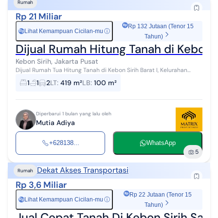
Rumah
Rp 21 Miliar
Rp 132 Jutaan (Tenor 15
Lihat Kemampuan Cicilan-mu
ⓘ
Rp
Tahun)
Dijual Rumah Hitung Tanah di Kebon 
Kebon Sirih, Jakarta Pusat
Dijual Rumah Tua Hitung Tanah di Kebon Sirih Barat I, Kelurahan
Kebon Sirih, Kecamatan Menteng, Jakarta Pusat * Lokasi sangat
1
1
2
LT
:
419 m²
LB
:
100 m²
strategis, berada di...
Diperbarui 1 bulan yang lalu oleh
Mutia Adiya
+628138...
WhatsApp
5
Dekat Akses Transportasi
Rumah
Rp 3,6 Miliar
Rp 22 Jutaan (Tenor 15
Lihat Kemampuan Cicilan-mu
ⓘ
Rp
Tahun)
Jual Cepat Tanah Di Kebon Sirih Sa