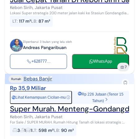
Kebon Sirih, Jakarta Pusat
Lokasi Super strategis 200 meter jalan kaki ke Stasiun Gondangdia.
Samping MNC Tower. Cocok dibangun kost an atau usaha kuliner.
LT
:
117 m²
LB
:
87 m²
Diperbarui 3 bulan yang lalu oleh
Andreas Pangaribuan
+628777...
WhatsApp
7
Bebas Banjir
Rumah
Rp 35,9 Miliar
Rp 226 Jutaan (Tenor 15
Lihat Kemampuan Cicilan-mu
ⓘ
Rp
Tahun)
Super Murah. Menteng-Gondangdia, J
Kebon Sirih, Jakarta Pusat
For Sale / SUPER MURAH. Rumah Hitung Tanah di lokasi strategis :
Gondangdia Menteng, Jakarta Pusat. Luas Tanah : 598 m2 Harga :
3
1
1
LT
:
598 m²
LB
:
90 m²
Rp. 35.9 M (nego...