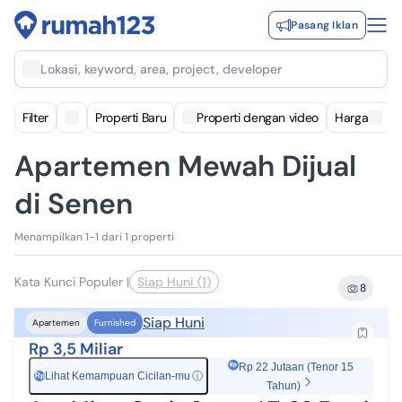
Pasang Iklan
Lokasi, keyword, area, project, developer
Filter
Properti Baru
Properti dengan video
Harga
Apartemen Mewah Dijual
di Senen
Menampilkan 1-1 dari 1 properti
Kata Kunci Populer
|
Siap Huni (1)
8
Siap Huni
Apartemen
Furnished
Rp 3,5 Miliar
Rp 22 Jutaan (Tenor 15
Lihat Kemampuan Cicilan-mu
ⓘ
Rp
Tahun)