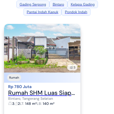
Gading Serpong
Bintaro
Kelapa Gading
Pantai Indah Kapuk
Pondok Indah
3
Rumah
Rp 780 Juta
Rumah SHM Luas Siap KPR 15 Mnt ke Gerbang Tol Pinang J-24311
Bintaro, Tangerang Selatan
3
2
LT
:
148 m²
LB
:
140 m²