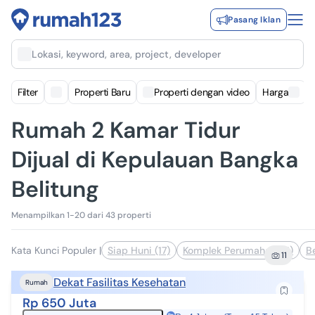
Pasang Iklan
Lokasi, keyword, area, project, developer
Filter
Properti Baru
Properti dengan video
Harga
Rumah 2 Kamar Tidur
Dijual di Kepulauan Bangka
Belitung
Menampilkan 1-20 dari 43 properti
Kata Kunci Populer
|
Siap Huni (17)
Komplek Perumahan (11)
B
11
Dekat Fasilitas Kesehatan
Rumah
Rp 650 Juta