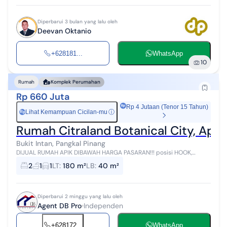
Diperbarui 3 bulan yang lalu oleh
Deevan Oktanio
+628181...
WhatsApp
10
Rumah
Komplek Perumahan
Rp 660 Juta
Rp 4 Jutaan (Tenor 15 Tahun)
Lihat Kemampuan Cicilan-mu
ⓘ
Rp
Rumah Citraland Botanical City, Api
Bukit Intan, Pangkal Pinang
DIJUAL RUMAH APIK DIBAWAH HARGA PASARAN!!! posisi HOOK,
Lokasi CitraLand Botanical City Pangkalpinang, Bangka. Tipe Siena -
2
1
1
LT
:
180 m²
LB
:
40 m²
LT. 180m2 - LB. 40m2 -...
Diperbarui 2 minggu yang lalu oleh
Agent DB Pro
Independen
+628172...
WhatsApp