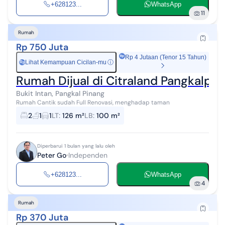
+628123...
WhatsApp
11
Rumah
Rp 750 Juta
Rp 4 Jutaan (Tenor 15 Tahun)
Lihat Kemampuan Cicilan-mu
ⓘ
Rp
Rumah Dijual di Citraland Pangkalpin
Bukit Intan, Pangkal Pinang
Rumah Cantik sudah Full Renovasi, menghadap taman
2
1
1
LT
:
126 m²
LB
:
100 m²
Diperbarui 1 bulan yang lalu oleh
Peter Go
Independen
+628123...
WhatsApp
4
Rumah
Rp 370 Juta