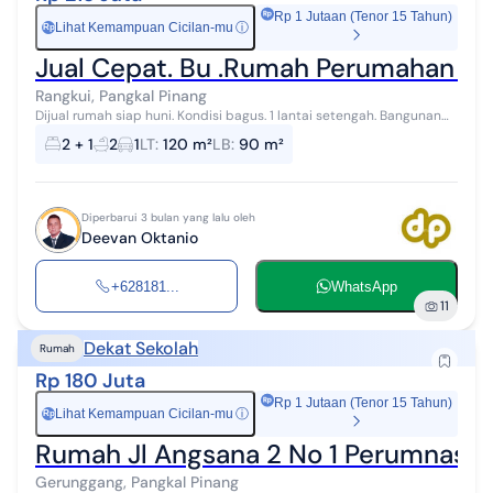
Rp 1 Jutaan (Tenor 15 Tahun)
Lihat Kemampuan Cicilan-mu
ⓘ
Rp
Jual Cepat. Bu .Rumah Perumahan Puri
Rangkui, Pangkal Pinang
Dijual rumah siap huni. Kondisi bagus. 1 lantai setengah. Bangunan
rapi. Lingkungan aman. Dekat sekolahan yosep.
2 + 1
2
1
LT
:
120 m²
LB
:
90 m²
Diperbarui 3 bulan yang lalu oleh
Deevan Oktanio
+628181...
WhatsApp
11
Dekat Sekolah
Rumah
Rp 180 Juta
Rp 1 Jutaan (Tenor 15 Tahun)
Lihat Kemampuan Cicilan-mu
ⓘ
Rp
Rumah Jl Angsana 2 No 1 Perumnas B
Gerunggang, Pangkal Pinang