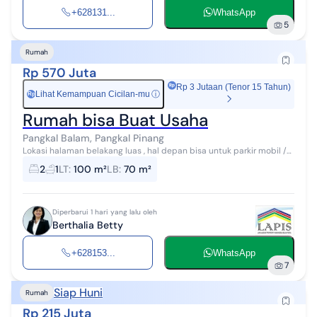
+628131...
WhatsApp
5
Rumah
Rp 570 Juta
Rp 3 Jutaan (Tenor 15 Tahun)
Lihat Kemampuan Cicilan-mu
ⓘ
Rp
Rumah bisa Buat Usaha
Pangkal Balam, Pangkal Pinang
Lokasi halaman belakang luas , hal depan bisa untuk parkir mobil /
ruang usaha
2
1
LT
:
100 m²
LB
:
70 m²
Diperbarui 1 hari yang lalu oleh
Berthalia Betty
+628153...
WhatsApp
7
Siap Huni
Rumah
Rp 215 Juta