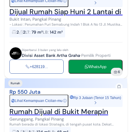
Lihat Kemampuan Cicilan-mu
ⓘ
Rp
Dijual Rumah Siap Huni 2 Lantai di Bu
Bukit Intan, Pangkal Pinang
- Lokasi : Perumahan Puri Semabung Indah 1 Blok A No 13 Jl. Mustika
Kel Semabung Lama Kec Bukit Intan Kota Pangkalpinang Prov
2
2
LT
:
79 m²
LB
:
142 m²
Kepulauan Bangka Beli...
Diperbarui 3 bulan yang lalu oleh
Divisi Asset Bank Artha Graha
Pemilik Properti
+628119...
WhatsApp
6
Rumah
Rp 550 Juta
Rp 3 Jutaan (Tenor 15 Tahun)
Lihat Kemampuan Cicilan-mu
ⓘ
Rp
Rumah Dijual di Bukit Merapin
Gerunggang, Pangkal Pinang
Rumah berada di lokasi Strategis, di tengah pusat kota. Dekat
dengan Sekolah, Pusat Perbelanjaan, Pasar, dll Luas tanah : 8x15,5