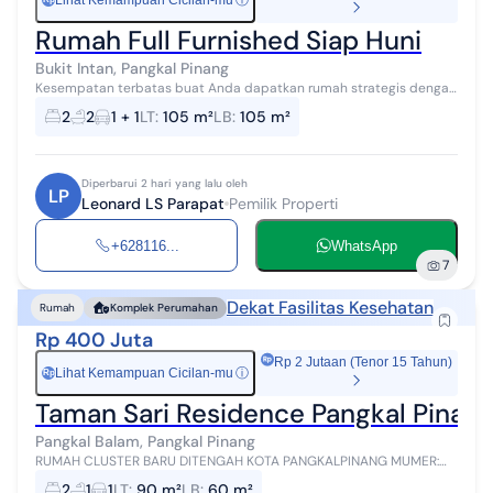
Lihat Kemampuan Cicilan-mu
ⓘ
Rumah Full Furnished Siap Huni
Bukit Intan, Pangkal Pinang
Kesempatan terbatas buat Anda dapatkan rumah strategis dengan
return investasi tinggi di Bukit Intan, Pangkal Pinang. Rumah ini
2
2
1 + 1
LT
:
105 m²
LB
:
105 m²
menawarkan lokasi ...
Diperbarui 2 hari yang lalu oleh
LP
Leonard LS Parapat
Pemilik Properti
+628116...
WhatsApp
7
Dekat Fasilitas Kesehatan
Rumah
Komplek Perumahan
Rp 400 Juta
Rp 2 Jutaan (Tenor 15 Tahun)
Lihat Kemampuan Cicilan-mu
ⓘ
Rp
Taman Sari Residence Pangkal Pinang
Pangkal Balam, Pangkal Pinang
RUMAH CLUSTER BARU DITENGAH KOTA PANGKALPINANG MUMER:
LT/LB: 90/60 2KT 1KM RUANG TAMU RUANG KELUARGA SERVICE
2
1
1
LT
:
90 m²
LB
:
60 m²