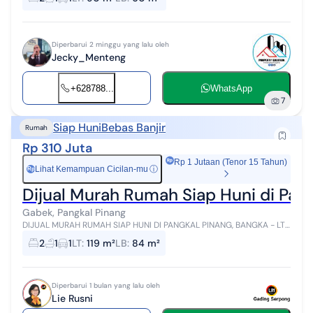
AREA CUCI JEMUR DAPUR TERAS...
Diperbarui 2 minggu yang lalu oleh
Jecky_Menteng
+628788...
WhatsApp
7
Siap Huni
Bebas Banjir
Rumah
Rp 310 Juta
Rp 1 Jutaan (Tenor 15 Tahun)
Lihat Kemampuan Cicilan-mu
ⓘ
Rp
Dijual Murah Rumah Siap Huni di Pang
Gabek, Pangkal Pinang
DIJUAL MURAH RUMAH SIAP HUNI DI PANGKAL PINANG, BANGKA - LT
119 m² - HARGA Rp310 JUTA NEGO Kesempatan memiliki rumah siap
2
1
1
LT
:
119 m²
LB
:
84 m²
huni dengan harga terja...
Diperbarui 1 bulan yang lalu oleh
Lie Rusni