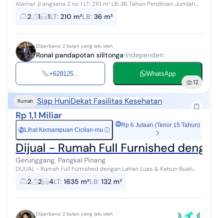
Alamat :jl angsana 2 no 1 LT: 210 m² LB: 36 Tahun Pendirian: Jumlah
Lantai: 1 K.Tidur: 3 K.Mandi: 1 Listrik: 1300 Garasi: Legalitas: SHM
2
1
1
LT
:
210 m²
LB
:
36 m²
Fasilit...
Diperbarui 2 bulan yang lalu oleh
Ronal pandapotan silitonga
Independen
+628125...
WhatsApp
12
Siap Huni
Dekat Fasilitas Kesehatan
Rumah
Rp 1,1 Miliar
Rp 6 Jutaan (Tenor 15 Tahun)
Lihat Kemampuan Cicilan-mu
ⓘ
Rp
Dijual - Rumah Full Furnished denga
Gerunggang, Pangkal Pinang
DIJUAL - Rumah Full Furnished dengan Lahan Luas & Kebun Buah
Produktif di Pangkalpinang ✨ Lokasi: Kel. Tuatunu Indah, Kec.
2
2
4
LT
:
1635 m²
LB
:
132 m²
Gerunggang, Kota Pan...
Diperbarui 2 bulan yang lalu oleh