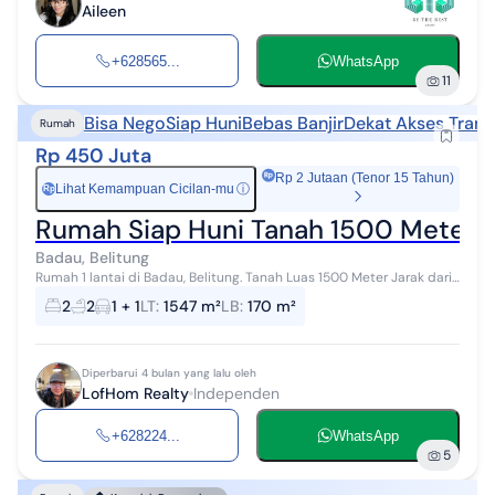
Aileen
+628565...
WhatsApp
11
Bisa Nego
Siap Huni
Bebas Banjir
Dekat Akses Trans
Rumah
Rp 450 Juta
Rp 2 Jutaan (Tenor 15 Tahun)
Lihat Kemampuan Cicilan-mu
ⓘ
Rp
Rumah Siap Huni Tanah 1500 Meter d
Badau, Belitung
Rumah 1 lantai di Badau, Belitung. Tanah Luas 1500 Meter Jarak dari
bandara 17 menit (12 km), jarak ke wisata air terjun gurok beraye 3
2
2
1 + 1
LT
:
1547 m²
LB
:
170 m²
menit (1,7...
Diperbarui 4 bulan yang lalu oleh
LofHom Realty
Independen
+628224...
WhatsApp
5