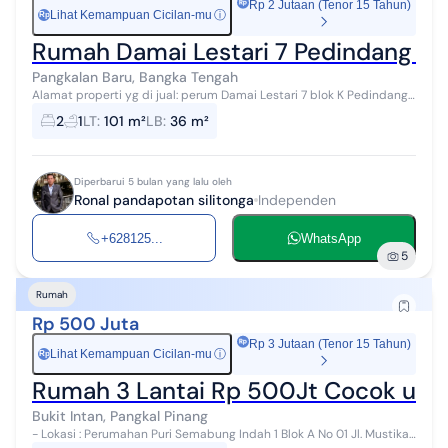
Rp 2 Jutaan (Tenor 15 Tahun)
Lihat Kemampuan Cicilan-mu
ⓘ
Rp
Rumah Damai Lestari 7 Pedindang Pa
Pangkalan Baru, Bangka Tengah
Alamat properti yg di jual: perum Damai Lestari 7 blok K Pedindang (
Rumah Ujung, semi Hook) LT: P×L : 101m2 LB: P×L : 36m2 Tahun
2
1
LT
:
101 m²
LB
:
36 m²
Pembangunan:20...
Diperbarui 5 bulan yang lalu oleh
Ronal pandapotan silitonga
Independen
+628125...
WhatsApp
5
Rumah
Rp 500 Juta
Rp 3 Jutaan (Tenor 15 Tahun)
Lihat Kemampuan Cicilan-mu
ⓘ
Rp
Rumah 3 Lantai Rp 500Jt Cocok untuk
Bukit Intan, Pangkal Pinang
- Lokasi : Perumahan Puri Semabung Indah 1 Blok A No 01 Jl. Mustika