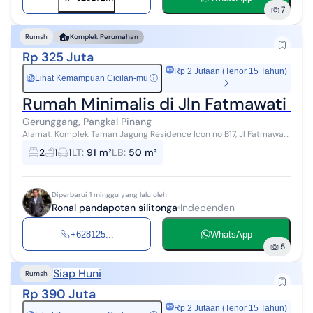
7
Rumah
Komplek Perumahan
Rp 325 Juta
Rp 2 Jutaan (Tenor 15 Tahun)
Lihat Kemampuan Cicilan-mu
ⓘ
Rp
Rumah Minimalis di Jln Fatmawati K
Gerunggang, Pangkal Pinang
Alamat: Komplek Taman Jagung Residence Icon no B17, Jl Fatmawati
Kampak (dpn gardu PLN Kampak) rt 010 rw 003 taman bunga
2
1
1
LT
:
91 m²
LB
:
50 m²
gerunggang. LT/LB: 9,1×10...
Diperbarui 1 minggu yang lalu oleh
Ronal pandapotan silitonga
Independen
+628125...
WhatsApp
5
Siap Huni
Rumah
Rp 390 Juta
Rp 2 Jutaan (Tenor 15 Tahun)