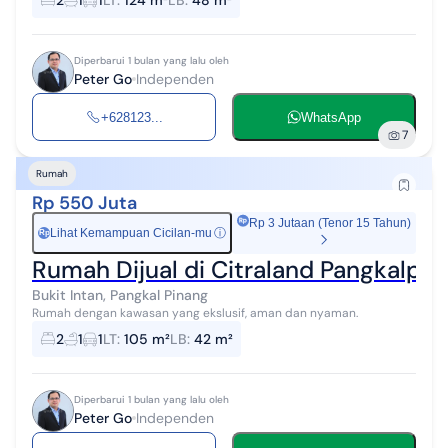
2
1
1
LT
:
124 m²
LB
:
48 m²
Diperbarui 1 bulan yang lalu oleh
Peter Go
Independen
+628123...
WhatsApp
7
Rumah
Rp 550 Juta
Rp 3 Jutaan (Tenor 15 Tahun)
Lihat Kemampuan Cicilan-mu
ⓘ
Rp
Rumah Dijual di Citraland Pangkalpin
Bukit Intan, Pangkal Pinang
Rumah dengan kawasan yang ekslusif, aman dan nyaman.
2
1
1
LT
:
105 m²
LB
:
42 m²
Diperbarui 1 bulan yang lalu oleh
Peter Go
Independen