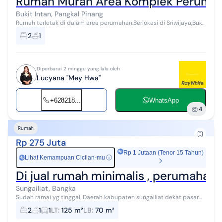
Rumah Murah Area Komplek Perumaha
Bukit Intan, Pangkal Pinang
Rumah terletak di dalam area perumahan.Berlokasi di Sriwijaya,Bukit
Intan.Pangkal Pinang.Dekat Pusat kota,dekat mall. Luas tanah
2
1
78m2,luas banguna...
Diperbarui 2 minggu yang lalu oleh
Lucyana "Mey Hwa"
+628218...
WhatsApp
4
Rumah
Rp 275 Juta
Rp 1 Jutaan (Tenor 15 Tahun)
Lihat Kemampuan Cicilan-mu
ⓘ
Rp
Di jual rumah minimalis , perumahan 
Sungailiat, Bangka
Sudah ramai yg tinggal. Daerah kabupaten sungailiat dekat pasar
dan pusat rekreasi. Akses mudah. Pokoknya..keren lah.
2
1
1
LT
:
125 m²
LB
:
70 m²