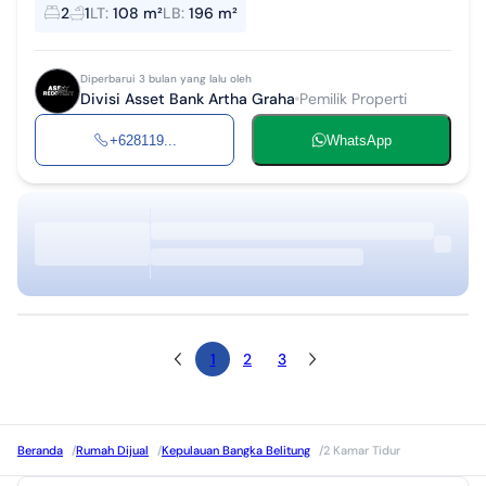
Kel Semabung Lama Kec Bukit Intan Kota Pangkalpinang Prov
2
1
LT
:
108 m²
LB
:
196 m²
Kepulauan Bangka Beli...
Diperbarui 3 bulan yang lalu oleh
Divisi Asset Bank Artha Graha
Pemilik Properti
+628119...
WhatsApp
1
2
3
Beranda
/
Rumah Dijual
/
Kepulauan Bangka Belitung
/
2 Kamar Tidur