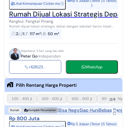
Rp 4 Jutaan (Tenor 15 Tahun)
Lihat Kemampuan Cicilan-mu
ⓘ
Rp
Rumah Dijual Lokasi Strategis Depan
Rangkui, Pangkal Pinang
Rumah dijual lokasi strategis. dekat dengan sekolah Santo Yosef,
Rumah Sakit Primaya Bhakti, Wara, dll
2
1
LT
:
117 m²
LB
:
50 m²
Diperbarui 2 hari yang lalu oleh
Peter Go
Independen
+628123...
WhatsApp
Pilih Rentang Harga Properti
100 - 400 jt
400 - 600 jt
600 - 800 jt
800 - 1 Milyar
6
Bisa Nego
Siap Huni
Bebas Banjir
Rumah
Komplek Perumahan
Rp 800 Juta
Rp 5 Jutaan (Tenor 15 Tahun)
Rp