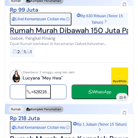
Rumah
Komplek Perumahan
Rp 99 Juta
Rp 630 Ribuan (Tenor 15
Lihat Kemampuan Cicilan-mu
ⓘ
Rp
Tahun)
Rumah Murah Dibawah 150 Juta Pang
Gabek, Pangkal Pinang
Dijual Rumah berlokasi di Kecamatan Gabek,Kelurahan
Selindung.Kota Pangkal Pinang.Terletak di dalam area Perumahan.
2
1
1
Dekat Pusat kota dan fasilitas...
Diperbarui 2 minggu yang lalu oleh
Lucyana "Mey Hwa"
+628218...
WhatsApp
4
Rumah
Komplek Perumahan
Rp 218 Juta
Rp 1 Jutaan (Tenor 15 Tahun)
Lihat Kemampuan Cicilan-mu
ⓘ
Rp