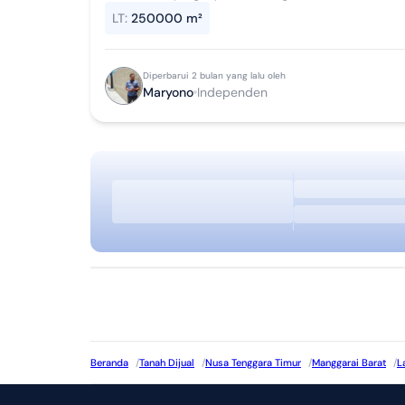
resort, villa. Dapat sunrise dan sunset..st...
LT
:
250000 m²
Diperbarui 2 bulan yang lalu oleh
Maryono
Independen
Beranda
/
Tanah Dijual
/
Nusa Tenggara Timur
/
Manggarai Barat
/
L