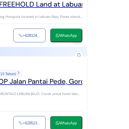
REEHOLD Land at Labuan Bajo, Flores
g Hotspots located in Labuan Bajo, Flores island.
+628124...
WhatsApp
8
 15 Tahun)
P Jalan Pantai Pede, Gorontalo Labuan B
RONTALO LABUAN BAJO. Cocok untuk hotel dan
+628513...
WhatsApp
4