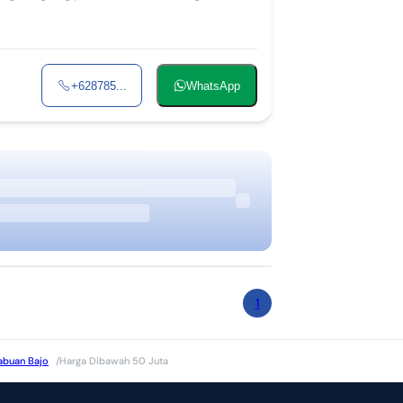
+628785...
WhatsApp
1
abuan Bajo
/
Harga Dibawah 50 Juta