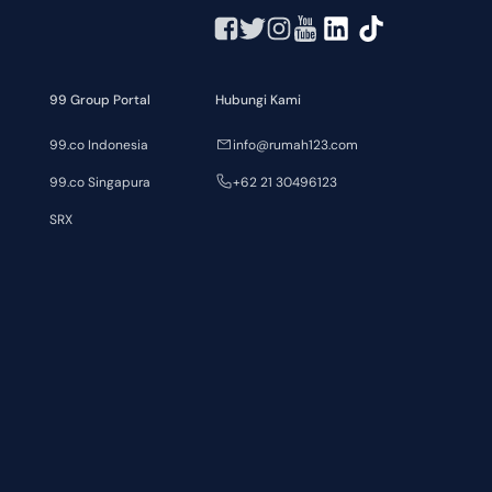
99 Group Portal
Hubungi Kami
99.co Indonesia
info@rumah123.com
99.co Singapura
+62 21 30496123
SRX