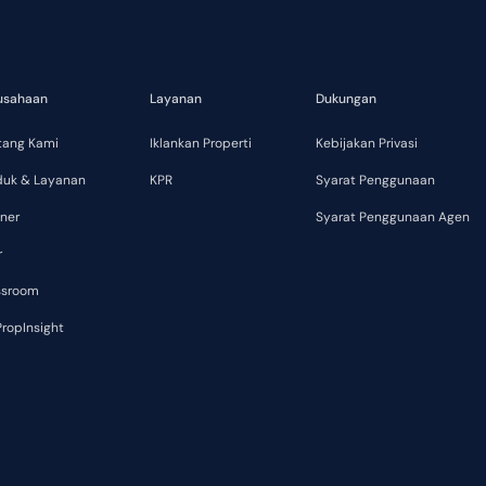
usahaan
Layanan
Dukungan
tang Kami
Iklankan Properti
Kebijakan Privasi
duk & Layanan
KPR
Syarat Penggunaan
ner
Syarat Penggunaan Agen
r
ssroom
ropInsight