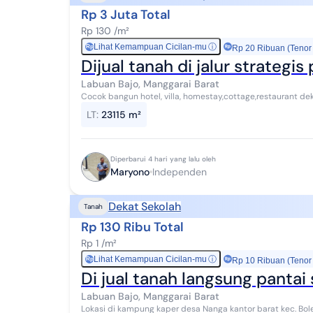
Rp 3 Juta Total
Rp 130 /m²
Lihat Kemampuan Cicilan-mu
ⓘ
Rp
Rp 20 Ribuan (Tenor
Dijual tanah di jalur strategi
Labuan Bajo, Manggarai Barat
Cocok bangun hotel, villa, homestay,cottage,restaurant dek
View laut, sunset,Lokasi di karanga labua...
LT
:
23115 m²
Diperbarui 4 hari yang lalu oleh
Maryono
Independen
Dekat Sekolah
Tanah
Rp 130 Ribu Total
Rp 1 /m²
Lihat Kemampuan Cicilan-mu
ⓘ
Rp
Rp 10 Ribuan (Tenor
Di jual tanah langsung pantai
Labuan Bajo, Manggarai Barat
Lokasi di kampung kaper desa Nanga kantor barat kec. Bol