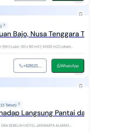
n)
uan Bajo, Nusa Tenggara Timur (Nt
(Ntt) Luas : 50 x 80 m2 ( 4.000 m2) Lokasi
+628121...
WhatsApp
2
 15 Tahun)
hadap Langsung Pantai dan Sebelah Hot
 SEBELAH HOTEL JAYAKARTA ALAMAT
 4,2JT P...