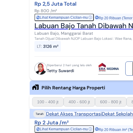
Rp 2,5 Juta Total
Rp 800 /m²
Lihat Kemampuan Cicilan-mu
ⓘ
Rp
Rp 20 Ribuan (Tenor
Labuan Bajo Tanah Dibawah 
Labuan Bajo, Manggarai Barat
Tanah Dijual Dibawah NJOP Labuan Bajo Lokasi : Wae Rana, Labuan Bajo, Kecamatan Komodo, Manggarai
Barat, NTT Luas Tanah : 3.250m² SHM Listrik :...
LT
:
3126 m²
Diperbarui 2 hari yang lalu oleh
Tetty Suwardi
Pilih Rentang Harga Properti
100 - 400 jt
400 - 600 jt
600 - 800 jt
Dekat Akses Transportasi
Dekat Sekolah
Tanah
Rp 2 Juta /m²
Lihat Kemampuan Cicilan-mu
ⓘ
Rp
Rp 20 Ribuan /m² (T