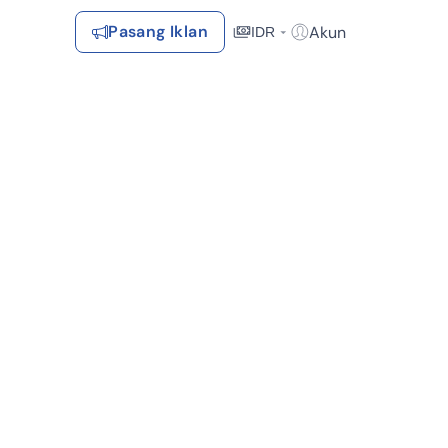
Pasang Iklan
Akun
IDR
Login / Register
Rekomendasi
Tersimpan
Daftar Properti Favorit, Hasil Pencarian, Hasil Simulasi, Artikel
Terakhir Dilihat
Properti yang dilihat sebelumnya
Kontak Rumah123
Syarat &
Hubungi
Kirim
Ketentuan
Rumah123
Feedback
Pengiklan