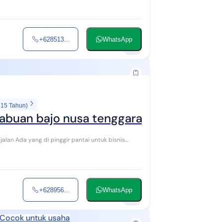
+628513...
WhatsApp
7
 15 Tahun)
labuan bajo nusa tenggara timur
uk bisnis
+628956...
WhatsApp
11
Cocok untuk usaha