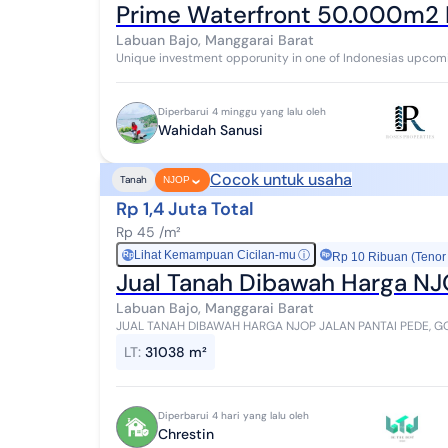
Prime Waterfront 50.000m2 F
Labuan Bajo, Manggarai Barat
Unique investment opporunity in one of Indonesias upcomin
The location of 50,000 m2 with spectacu...
Diperbarui 4 minggu yang lalu oleh
Wahidah Sanusi
Cocok untuk usaha
Tanah
NJOP
Rp 1,4 Juta Total
Rp 45 /m²
Lihat Kemampuan Cicilan-mu
ⓘ
Rp
Rp 10 Ribuan (Tenor
Jual Tanah Dibawah Harga NJO
Labuan Bajo, Manggarai Barat
JUAL TANAH DIBAWAH HARGA NJOP JALAN PANTAI PEDE, GO
villa ALAMAT LENGKAP PROPERTI : JALAN PANTAI PEDE, G...
LT
:
31038 m²
Diperbarui 4 hari yang lalu oleh
Chrestin