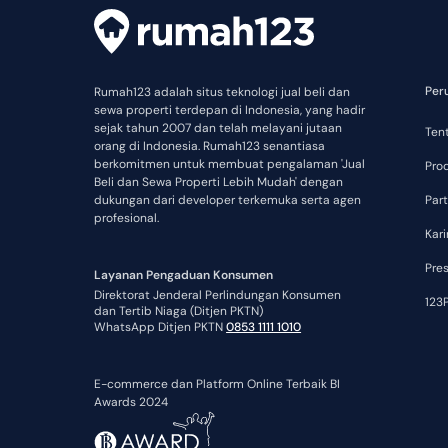
Per
Rumah123 adalah situs teknologi jual beli dan
sewa properti terdepan di Indonesia, yang hadir
sejak tahun 2007 dan telah melayani jutaan
Ten
orang di Indonesia. Rumah123 senantiasa
berkomitmen untuk membuat pengalaman 'Jual
Pro
Beli dan Sewa Properti Lebih Mudah' dengan
dukungan dari developer terkemuka serta agen
Part
profesional.
Kari
Pre
Layanan Pengaduan Konsumen
Direktorat Jenderal Perlindungan Konsumen
123P
dan Tertib Niaga (Ditjen PKTN)
WhatsApp Ditjen PKTN
0853 1111 1010
E-commerce dan Platform Online Terbaik BI
Awards 2024