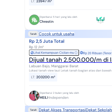
LT
:
23947 m²
Diperbarui 5 hari yang lalu oleh
Chrestin
Cocok untuk usaha
Tanah
Rp 2,5 Juta Total
Rp 12 /m²
Lihat Kemampuan Cicilan-mu
ⓘ
Rp
Rp 20 Ribuan (Tenor
Dijual tanah 2.500.000/m di 
Labuan Bajo, Manggarai Barat
Lokasi tanah view laut Letak tanah bagian atas dan bawah jalan Ada yang di pinggir pantai unt
pariwisata Tempat wisata yang sangat terken...
LT
:
203200 m²
Diperbarui 2 bulan yang lalu oleh
MEILI
Independen
Dekat Akses Transportasi
Dekat Sekolah
Tanah