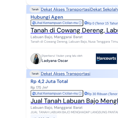
Dekat Akses Transportasi
Dekat Sekolah
Tanah
Hubungi Agen
Lihat Kemampuan Cicilan-mu
ⓘ
Rp
Rp 0 (Tenor 15 Tahu
Tanah di Cowang Dereng, Lab
Labuan Bajo, Manggarai Barat
Tanah di Cowang Dereng, Labuan Bajo, Nusa Tenggara Timur 
Strategis Dekat Bandar Udara International Komo...
Diperbarui 1 bulan yang lalu oleh
Ladyana Oscar
Dekat Akses Transportasi
Tanah
Rp 4,2 Juta Total
Rp 175 /m²
Lihat Kemampuan Cicilan-mu
ⓘ
Rp
Rp 30 Ribuan (Tenor
Jual Tanah Labuan Bajo Meng
Labuan Bajo, Manggarai Barat
JUAL TANAH LABUAN BAJO MENGHADAP LANGSUNG PANTAI DAN
LENGKAP PROPERTI : GORONTALO, LABUAN BAJO HARGA JUAL :