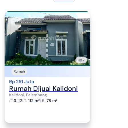
2
Rumah
Rp 251 Juta
Rumah Dijual Kalidoni
Kalidoni, Palembang
3
2
LT
:
112 m²
LB
:
78 m²