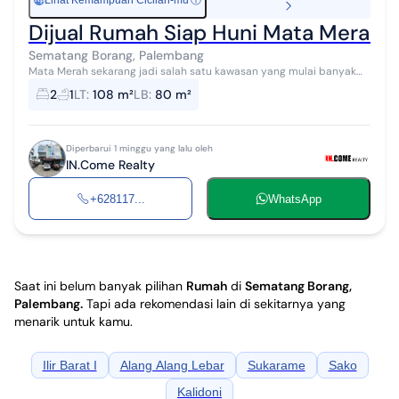
Lihat Kemampuan Cicilan-mu
ⓘ
Dijual Rumah Siap Huni Mata Merah
Sematang Borang, Palembang
Mata Merah sekarang jadi salah satu kawasan yang mulai banyak
dilirik. Cocok buat yang mau punya rumah pertama tanpa harus
2
1
LT
:
108 m²
LB
:
80 m²
jauh dari aktivitas seha...
Diperbarui 1 minggu yang lalu oleh
IN.Come Realty
+628117...
WhatsApp
Saat ini belum banyak pilihan
Rumah
di
Sematang Borang,
Palembang
.
Tapi ada rekomendasi lain di sekitarnya yang
menarik untuk kamu.
Ilir Barat I
Alang Alang Lebar
Sukarame
Sako
Kalidoni