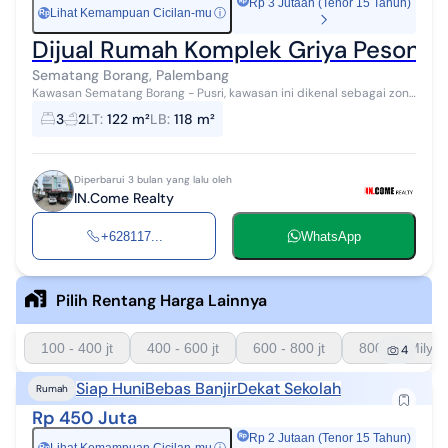
Rp 3 Jutaan (Tenor 15 Tahun)
Lihat Kemampuan Cicilan-mu
ⓘ
Rp
Dijual Rumah Komplek Griya Pesona
Sematang Borang, Palembang
Kawasan Sematang Borang - Pusri, kawasan ini dikenal sebagai zona
hunian favorit karyawan & keluarga Palembang Timur. Dekat area
3
2
LT
:
122 m²
LB
:
118 m²
kerja, pusat belan...
Diperbarui 3 bulan yang lalu oleh
IN.Come Realty
+628117...
WhatsApp
Pilih Rentang Harga Lainnya
100 - 400 jt
400 - 600 jt
600 - 800 jt
800 - 1 Milyar
4
Siap Huni
Bebas Banjir
Dekat Sekolah
Rumah
Rp 450 Juta
Rp 2 Jutaan (Tenor 15 Tahun)
Rp