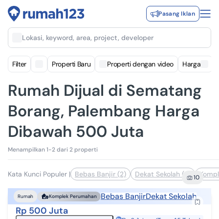
Pasang Iklan
Lokasi, keyword, area, project, developer
Filter
Properti Baru
Properti dengan video
Harga
Rumah Dijual di Sematang
Borang, Palembang Harga
Dibawah 500 Juta
Menampilkan 1-2 dari 2 properti
Kata Kunci Populer
|
Bebas Banjir (2)
Dekat Sekolah (2)
Kompl
10
Bebas Banjir
Dekat Sekolah
Rumah
Komplek Perumahan
Rp 500 Juta