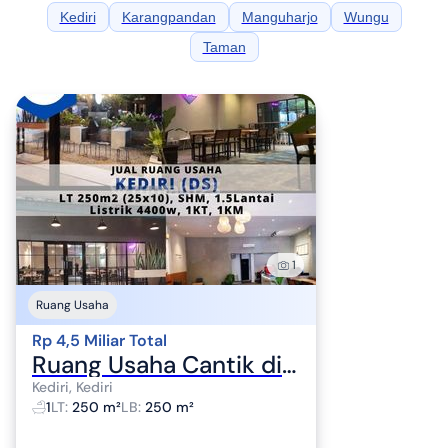
Kediri
Karangpandan
Manguharjo
Wungu
Taman
1
Ruang Usaha
Rp 4,5 Miliar Total
Ruang Usaha Cantik di Kediri
Kediri, Kediri
1
LT
:
250 m²
LB
:
250 m²