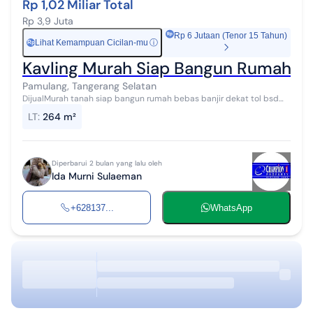
Rp 1,02 Miliar Total
Rp 3,9 Juta
Rp 6 Jutaan (Tenor 15 Tahun)
Lihat Kemampuan Cicilan-mu
ⓘ
Rp
Kavling Murah Siap Bangun Rumah De
Pamulang, Tangerang Selatan
DijualMurah tanah siap bangun rumah bebas banjir dekat tol bsd
dan bintaro Pamulang Tangsel SHM Luas Tanah 264 m² Harga 4 juta
LT
:
264 m²
per m² nego
Diperbarui 2 bulan yang lalu oleh
Ida Murni Sulaeman
+628137...
WhatsApp