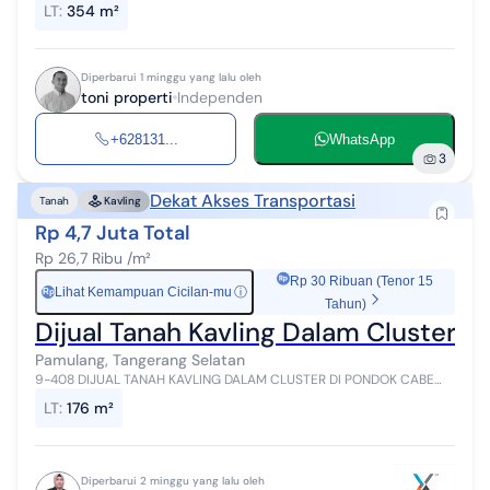
tangerang selatan.. luas tanah 354m² (8m x 44m) SHM area komersil
LT
:
354 m²
cocok untuk seg...
Diperbarui 1 minggu yang lalu oleh
toni properti
Independen
+628131...
WhatsApp
3
Dekat Akses Transportasi
Tanah
Kavling
Rp 4,7 Juta Total
Rp 26,7 Ribu /m²
Rp 30 Ribuan (Tenor 15
Lihat Kemampuan Cicilan-mu
ⓘ
Rp
Tahun)
Dijual Tanah Kavling Dalam Cluster 
Pamulang, Tangerang Selatan
9-408 DIJUAL TANAH KAVLING DALAM CLUSTER DI PONDOK CABE
TANGERANG SELATAN SHM Luas Tanah 176 m² Ukuran 13 x 13.5 m2
LT
:
176 m²
Bentuk Tanah Kotak Siap Bangu...
Diperbarui 2 minggu yang lalu oleh