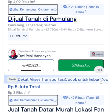
Rp 4,02 Ribu /m²
Rp 20 Ribuan (Tenor 15
Lihat Kemampuan Cicilan-mu
ⓘ
Rp
Tahun)
Dijual Tanah di Pamulang
Pamulang, Tangerang Selatan
Dijual Tanah di Pamulang - LT 720m - SHM Harga 2.9jt/meter Survey
lokasi, info lengkap Peni ERA DMitra - 0821xxxxxxxx
LT
:
720 m²
Diperbarui 1 bulan yang lalu oleh
Dwi Peni Handayani
+628213...
WhatsApp
4
Dekat Akses Transportasi
Cocok untuk kebun
Cocok
Tanah
Rp 5 Juta Total
Rp 3 Ribu /m²
Rp 40 Ribuan (Tenor 15
Lihat Kemampuan Cicilan-mu
ⓘ
Rp
Tahun)
Jual Tanah Datar Murah Lokasi Pamul