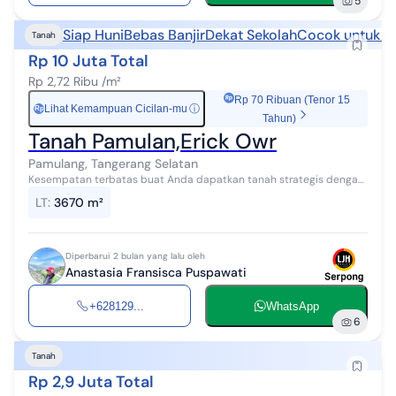
5
Siap Huni
Bebas Banjir
Dekat Sekolah
Cocok untuk k
Tanah
Rp 10 Juta Total
Rp 2,72 Ribu /m²
Rp 70 Ribuan (Tenor 15
Lihat Kemampuan Cicilan-mu
ⓘ
Rp
Tahun)
Tanah Pamulan,Erick Owr
Pamulang, Tangerang Selatan
Kesempatan terbatas buat Anda dapatkan tanah strategis dengan
return investasi tinggi di Pamulang, Tangerang Selatan. Tanah ini
LT
:
3670 m²
menawarkan kelengk...
Diperbarui 2 bulan yang lalu oleh
Anastasia Fransisca Puspawati
+628129...
WhatsApp
6
Tanah
Rp 2,9 Juta Total