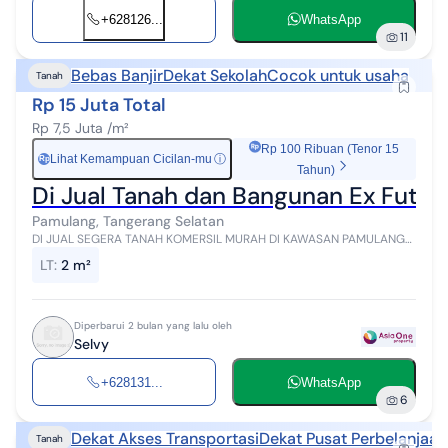
+628126...
WhatsApp
11
Bebas Banjir
Dekat Sekolah
Cocok untuk usaha
Tanah
Rp 15 Juta Total
Rp 7,5 Juta /m²
Rp 100 Ribuan (Tenor 15
Lihat Kemampuan Cicilan-mu
ⓘ
Rp
Tahun)
Di Jual Tanah dan Bangunan Ex Futsa
Pamulang, Tangerang Selatan
DI JUAL SEGERA TANAH KOMERSIL MURAH DI KAWASAN PAMULANG
Di Jual Tanah + Bangunan Futsal Murah Di kawasan Pamulang 2
LT
:
2 m²
(Tangerang Selatan) Luas ...
Diperbarui 2 bulan yang lalu oleh
Selvy
+628131...
WhatsApp
6
Dekat Akses Transportasi
Dekat Pusat Perbelanjaan
Tanah