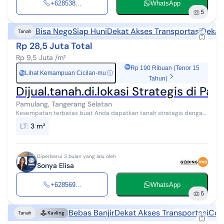
+628538...
WhatsApp
5
Bisa Nego
Siap Huni
Dekat Akses Transportasi
Dekat
Tanah
Rp 28,5 Juta Total
Rp 9,5 Juta /m²
Rp 190 Ribuan (Tenor 15
Lihat Kemampuan Cicilan-mu
ⓘ
Rp
Tahun)
Dijual.tanah.di.lokasi Strategis di Pa
Pamulang, Tangerang Selatan
Kesempatan terbatas buat Anda dapatkan tanah strategis dengan
return investasi tinggi di Pamulang Timur, Tangerang Selatan. Tanah
LT
:
3 m²
ini menawarkan k...
Diperbarui 3 bulan yang lalu oleh
Sonya Elisa
+628569...
WhatsApp
5
Bebas Banjir
Dekat Akses Transportasi
Coc
Tanah
Kavling