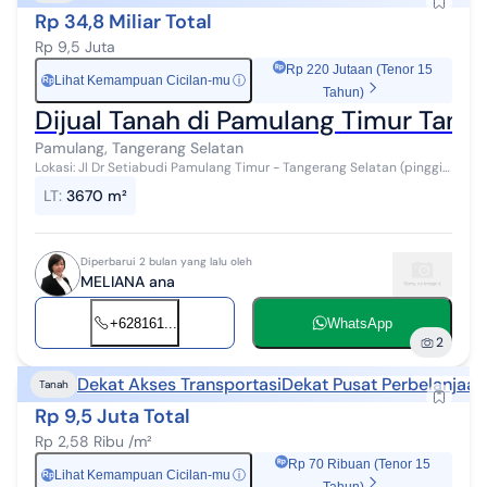
Rp 34,8 Miliar Total
Rp 9,5 Juta
Rp 220 Jutaan (Tenor 15
Lihat Kemampuan Cicilan-mu
ⓘ
Rp
Tahun)
Dijual Tanah di Pamulang Timur Tang
Pamulang, Tangerang Selatan
Lokasi: Jl Dr Setiabudi Pamulang Timur - Tangerang Selatan (pinggir
jalan raya) Luas Tanah: 3.670 m² Legalitas: SHM (Sertifikat Hak Milik)
LT
:
3670 m²
- ...
Diperbarui 2 bulan yang lalu oleh
MELIANA ana
+628161...
WhatsApp
2
Dekat Akses Transportasi
Dekat Pusat Perbelanjaan
Tanah
Rp 9,5 Juta Total
Rp 2,58 Ribu /m²
Rp 70 Ribuan (Tenor 15
Lihat Kemampuan Cicilan-mu
ⓘ
Rp