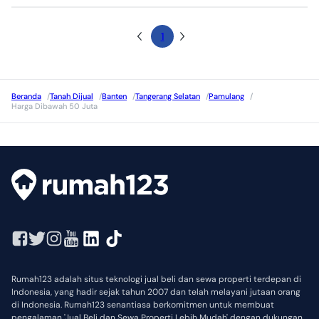
1
Beranda
/
Tanah Dijual
/
Banten
/
Tangerang Selatan
/
Pamulang
/
Harga Dibawah 50 Juta
Rumah123 adalah situs teknologi jual beli dan sewa properti terdepan di
Indonesia, yang hadir sejak tahun 2007 dan telah melayani jutaan orang
di Indonesia. Rumah123 senantiasa berkomitmen untuk membuat
pengalaman 'Jual Beli dan Sewa Properti Lebih Mudah' dengan dukungan