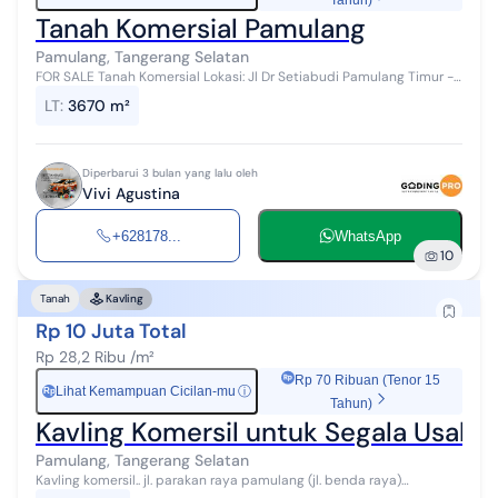
Tahun)
Tanah Komersial Pamulang
Pamulang, Tangerang Selatan
FOR SALE Tanah Komersial Lokasi: Jl Dr Setiabudi Pamulang Timur -
Tangerang Selatan (pinggir jalan raya Propinsi) Luas Tanah: 3.670 m²
LT
:
3670 m²
Leg...
Diperbarui 3 bulan yang lalu oleh
Vivi Agustina
+628178...
WhatsApp
10
Tanah
Kavling
Rp 10 Juta Total
Rp 28,2 Ribu /m²
Rp 70 Ribuan (Tenor 15
Lihat Kemampuan Cicilan-mu
ⓘ
Rp
Tahun)
Kavling Komersil untuk Segala Usaha
Pamulang, Tangerang Selatan
Kavling komersil.. jl. parakan raya pamulang (jl. benda raya)