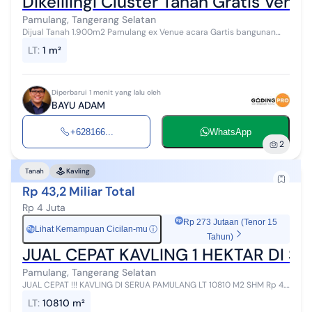
Dikelilingi Cluster Tanah Gratis Venue
Pamulang, Tangerang Selatan
Dijual Tanah 1.900m2 Pamulang ex Venue acara Gartis bangunan
dan villa jual 2.5jt/meter nego Biasa dipakai untuk venue pedata
LT
:
1 m²
atau acara atau unt...
Diperbarui 1 menit yang lalu oleh
BAYU ADAM
+628166...
WhatsApp
2
Tanah
Kavling
Rp 43,2 Miliar Total
Rp 4 Juta
Rp 273 Jutaan (Tenor 15
Lihat Kemampuan Cicilan-mu
ⓘ
Rp
Tahun)
JUAL CEPAT KAVLING 1 HEKTAR DI 
Pamulang, Tangerang Selatan
JUAL CEPAT !!! KAVLING DI SERUA PAMULANG LT 10810 M2 SHM Rp 4.2
JUTA/m2 NEGO COCOK UTK PERUMAHAN KECIL, GUDANG, DLL PM :
LT
:
10810 m²
SHIERLI RAY WHITE ALAM ...