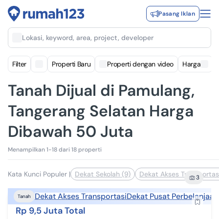
Pasang Iklan
Lokasi, keyword, area, project, developer
Filter
Properti Baru
Properti dengan video
Harga
Tanah Dijual di Pamulang,
Tangerang Selatan Harga
Dibawah 50 Juta
Menampilkan 1-18 dari 18 properti
Kata Kunci Populer
|
Dekat Sekolah (9)
Dekat Akses Transportasi
3
Dekat Akses Transportasi
Dekat Pusat Perbelanjaan
Tanah
Rp 9,5 Juta Total