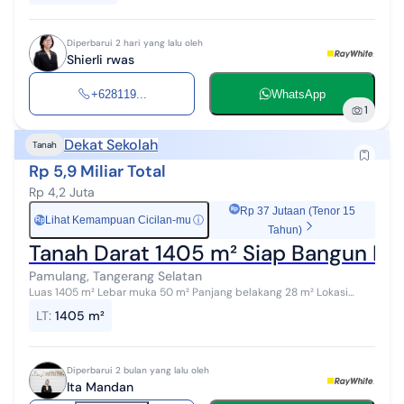
Diperbarui 2 hari yang lalu oleh
Shierli rwas
+628119...
WhatsApp
1
Dekat Sekolah
Tanah
Rp 5,9 Miliar Total
Rp 4,2 Juta
Rp 37 Jutaan (Tenor 15
Lihat Kemampuan Cicilan-mu
ⓘ
Rp
Tahun)
Tanah Darat 1405 m² Siap Bangun Di
Pamulang, Tangerang Selatan
Luas 1405 m² Lebar muka 50 m² Panjang belakang 28 m² Lokasi
samping Town house, masuk 2 mobil. Tanah darat padat siap
LT
:
1405 m²
bangun. Dekat UNPAM. (Nnn...
Diperbarui 2 bulan yang lalu oleh
Ita Mandan