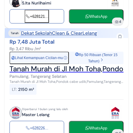
S.Ita Nurilhaimi
+628121...
WhatsApp
4
Dekat Sekolah
Clean & Clear
Lelang
Tanah
Rp 7,48 Juta Total
Rp 3,47 Ribu /m²
Rp 50 Ribuan (Tenor 15
Lihat Kemampuan Cicilan-mu
ⓘ
Rp
Tahun)
Tanah Murah di Jl Moh Toha,Pondok 
Pamulang, Tangerang Selatan
Tanah Murah di Jl Moh Toha,Pondok cabe udik,Pamulang,Tangerang
selatan,banten - CASH ONLY [ASL17-01] Spesifikasi [21-01^Fix]: *
LT
:
2150 m²
Legal: SHM * Luas ...
Diperbarui 1 bulan yang lalu oleh
Master Lelang
+628226...
WhatsApp