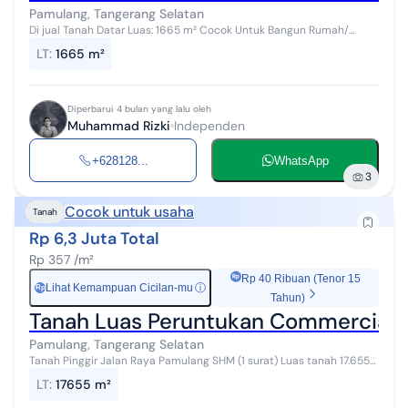
Pamulang, Tangerang Selatan
Di jual Tanah Datar Luas: 1665 m² Cocok Untuk Bangun Rumah/
Kontrakan Posisi Hadap Timur ‎Harga : 5 jt per meter ( nego )
LT
:
1665 m²
‎Legalitas : SHM ( ...
Diperbarui 4 bulan yang lalu oleh
Muhammad Rizki
Independen
+628128...
WhatsApp
3
Cocok untuk usaha
Tanah
Rp 6,3 Juta Total
Rp 357 /m²
Rp 40 Ribuan (Tenor 15
Lihat Kemampuan Cicilan-mu
ⓘ
Rp
Tahun)
Tanah Luas Peruntukan Commercial 
Pamulang, Tangerang Selatan
Tanah Pinggir Jalan Raya Pamulang SHM (1 surat) Luas tanah 17.655
m² Peruntukan perumahan / perkantoran / usaha lainnya. Harga 6.3
LT
:
17655 m²
jt/m²