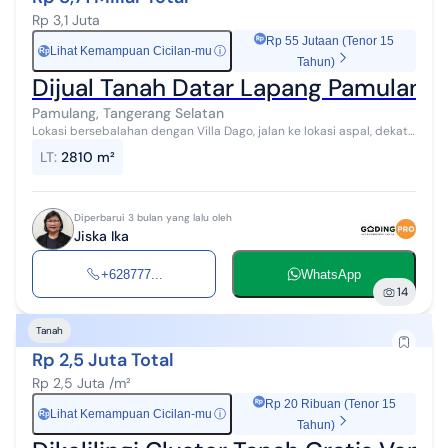
Rp 3,1 Juta
Rp 55 Jutaan (Tenor 15
Lihat Kemampuan Cicilan-mu
ⓘ
Rp
Tahun)
Dijual Tanah Datar Lapang Pamulang 
Pamulang, Tangerang Selatan
Lokasi bersebalahan dengan Villa Dago, jalan ke lokasi aspal, dekat
kantor walikota
LT
:
2810 m²
Diperbarui 3 bulan yang lalu oleh
Jiska Ika
+628777...
WhatsApp
14
Tanah
Rp 2,5 Juta Total
Rp 2,5 Juta /m²
Rp 20 Ribuan (Tenor 15
Lihat Kemampuan Cicilan-mu
ⓘ
Rp
Tahun)