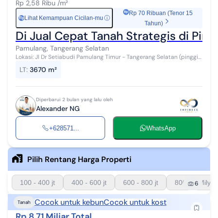
Rp 2,58 Ribu /m²
Rp 70 Ribuan (Tenor 15
Lihat Kemampuan Cicilan-mu
ⓘ
Rp
Tahun)
Di Jual Cepat Tanah Strategis di Ping
Pamulang, Tangerang Selatan
Lokasi: Jl Dr Setiabudi Pamulang Timur - Tangerang Selatan (pinggir
jalan raya Propinsi) Luas Tanah: 3.670 m² Legalitas: SHM (Sertifikat
LT
:
3670 m²
Hak ...
Diperbarui 2 bulan yang lalu oleh
Alexander NG
+628571...
WhatsApp
Pilih Rentang Harga Properti
100 - 400 jt
400 - 600 jt
600 - 800 jt
800 - 1 Milyar
6
Cocok untuk kebun
Cocok untuk kost
Tanah
Rp 8,71 Miliar Total