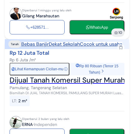
Diperbarui 1 minggu yang lalu oleh
Gilang Marahsutan
+628571...
WhatsApp
10
Bebas Banjir
Dekat Sekolah
Cocok untuk usaha
Tanah
Rp 12 Juta Total
Rp 6 Juta /m²
Rp 80 Ribuan (Tenor 15
Lihat Kemampuan Cicilan-mu
ⓘ
Rp
Tahun)
Dijual Tanah Komersil Super Murah d
Pamulang, Tangerang Selatan
Bismillah DI JUAL TANAH KOMERSIL PAMULANG SUPER MURAH Luas
tanah 2.940 m² Lebar Muka ±40 m² Panjang 73,5 m² Tanah Darat
LT
:
2 m²
(Datar & Rata) B...
Diperbarui 2 bulan yang lalu oleh
ERNA
Independen