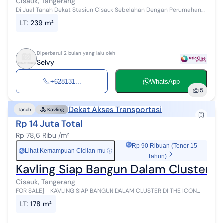
Cisauk, Tangerang
Di Jual Tanah Dekat Stasiun Cisauk Sebelahan Dengan Perumahan
Citra Garden Serpong Di Kampung Cisauk Girang Cisauk Tangerang
LT
:
239 m²
Luas Tanah : 239m²...
Diperbarui 2 bulan yang lalu oleh
Selvy
+628131...
WhatsApp
5
Dekat Akses Transportasi
Tanah
Kavling
Rp 14 Juta Total
Rp 78,6 Ribu /m²
Rp 90 Ribuan (Tenor 15
Lihat Kemampuan Cicilan-mu
ⓘ
Rp
Tahun)
Kavling Siap Bangun Dalam Cluster di
Cisauk, Tangerang
FOR SALE] - KAVLING SIAP BANGUN DALAM CLUSTER DI THE ICON
BSD CITY, TANGERANG SELATAN ----------------- SPESIFIKASI UNIT:
LT
:
178 m²
LT: 178 m2 Lebar : ...