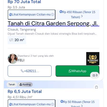
Rp 70 Juta Total
Rp 3,5 Juta
Rp 450 Ribuan (Tenor 15
Lihat Kemampuan Cicilan-mu
ⓘ
Rp
Tahun)
Tanah di Citra Garden Serpong, Jl. R
Cisauk, Tangerang
Dijual Tanah daerah Cisauk dan lokasi strategis Bisa beli terpisah
ada 12 sertifikat SHM-win 1. 2 Ha (Tanah lapang/kosong) 2. Surat2
LT
:
20 m²
SHM atas 1Pem...
Diperbarui 2 hari yang lalu oleh
FELI
+628211...
WhatsApp
3
Tanah
Kavling
Rp 6,5 Juta Total
Rp 4,51 Ribu /m²
Rp 50 Ribuan (Tenor 15
Lihat Kemampuan Cicilan-mu
ⓘ
Rp