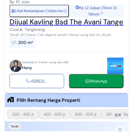
Rp 10 Juta
Rp 12 Jutaan (Tenor 15
Lihat Kemampuan Cicilan-mu
ⓘ
Rp
Tahun)
Dijual Kavling Bsd The Avani Tangeran
Cisauk, Tangerang
Tanah di Cisauk. Cek segera tanah 1 lantai yang asri ini, dijual
menawarkan lingkungan fasilitas yang lengkap, cocok untuk Anda
LT
:
200 m²
yang menginginkan...
Diperbarui 3 bulan yang lalu oleh
Heny
+628121...
WhatsApp
Pilih Rentang Harga Properti
100 - 400 jt
400 - 600 jt
600 - 800 jt
800 - 1 Milyar
6
Tanah