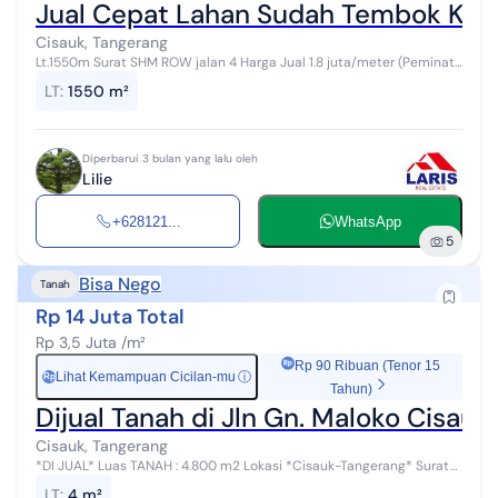
Jual Cepat Lahan Sudah Tembok Kelil
Cisauk, Tangerang
Lt.1550m Surat SHM ROW jalan 4 Harga Jual 1.8 juta/meter (Peminat
serius bisa Nego) Selling Point: - Dekat Toll Serbaraja - Dekat Mall
LT
:
1550 m²
Aeon - De...
Diperbarui 3 bulan yang lalu oleh
Lilie
+628121...
WhatsApp
5
Bisa Nego
Tanah
Rp 14 Juta Total
Rp 3,5 Juta /m²
Rp 90 Ribuan (Tenor 15
Lihat Kemampuan Cicilan-mu
ⓘ
Rp
Tahun)
Dijual Tanah di Jln Gn. Maloko Cisau
Cisauk, Tangerang
*DI JUAL* Luas TANAH : 4.800 m2 Lokasi *Cisauk-Tangerang* Surat
SHM Sudah Tembok keliling Bentuk Kotak Contur rata Hadap
LT
:
4 m²