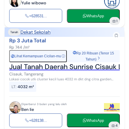
Yulie wibowo
+628531...
WhatsApp
1
Dekat Sekolah
Tanah
Rp 3 Juta Total
Rp 744 /m²
Rp 20 Ribuan (Tenor 15
Lihat Kemampuan Cicilan-mu
ⓘ
Rp
Tahun)
Jual Tanah Daerah Sunrise Cisauk Lua
Cisauk, Tangerang
Lokasi cocok utk cluster kecil luas 4032 m dkt dng citra garden
serpong cisauk serpong Tng
LT
:
4032 m²
Diperbarui 3 bulan yang lalu oleh
Ben lie
+628138...
WhatsApp
4