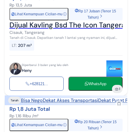
Rp 13,5 Juta
Rp 17 Jutaan (Tenor 15
Lihat Kemampuan Cicilan-mu
ⓘ
Rp
Tahun)
Dijual Kavling Bsd The Icon Tangerang
Cisauk, Tangerang
Tanah di Cisauk. Dapatkan tanah 1 lantai yang nyaman ini, dijual
menghadirkan lingkungan fasilitas yang lengkap, cocok untuk Anda
LT
:
207 m²
yang mengingink...
Diperbarui 3 bulan yang lalu oleh
Heny
+628121...
WhatsApp
1
Bisa Nego
Dekat Akses Transportasi
Dekat Pusat Pe
Tanah
Rp 1,8 Juta Total
Rp 1,16 Ribu /m²
Rp 20 Ribuan (Tenor 15
Lihat Kemampuan Cicilan-mu
ⓘ
Rp
Tahun)