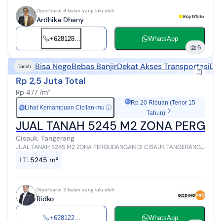
Diperbarui 4 bulan yang lalu oleh
Ardhika Dhany
+628128...
WhatsApp
6
Bisa Nego
Bebas Banjir
Dekat Akses Transportasi
De
Tanah
Rp 2,5 Juta Total
Rp 477 /m²
Rp 20 Ribuan (Tenor 15
Lihat Kemampuan Cicilan-mu
ⓘ
Rp
Tahun)
JUAL TANAH 5245 M2 ZONA PERGU
Cisauk, Tangerang
JUAL TANAH 5245 M2 ZONA PERGUDANGAN DI CISAUK TANGERANG
Lokasi tanah di cisauk Luas tanah : 5245 m2 Muka jalan : -/+ 120 m2
LT
:
5245 m²
Surat : SHM 1 Pemil...
Diperbarui 2 bulan yang lalu oleh
Ridko
+628122...
WhatsApp