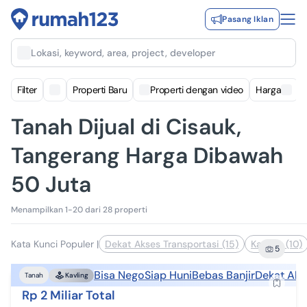
Pasang Iklan
Lokasi, keyword, area, project, developer
Filter
Properti Baru
Properti dengan video
Harga
Tanah Dijual di Cisauk,
Tangerang Harga Dibawah
50 Juta
Menampilkan 1-20 dari 28 properti
Kata Kunci Populer
|
Dekat Akses Transportasi (15)
Kavling (10)
5
Bisa Nego
Siap Huni
Bebas Banjir
Dekat Aks
Tanah
Kavling
Rp 2 Miliar Total