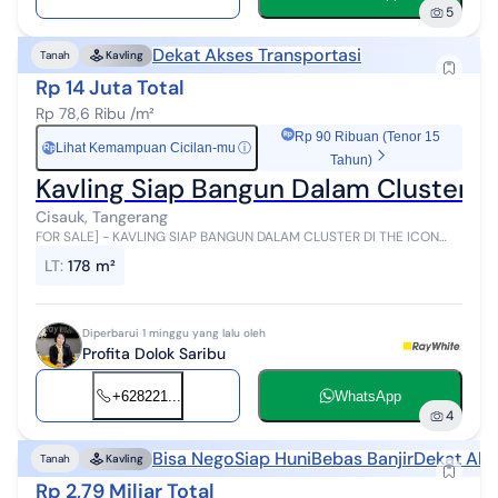
5
Dekat Akses Transportasi
Tanah
Kavling
Rp 14 Juta Total
Rp 78,6 Ribu /m²
Rp 90 Ribuan (Tenor 15
Lihat Kemampuan Cicilan-mu
ⓘ
Rp
Tahun)
Kavling Siap Bangun Dalam Cluster di
Cisauk, Tangerang
FOR SALE] - KAVLING SIAP BANGUN DALAM CLUSTER DI THE ICON
BSD CITY, TANGERANG SELATAN ----------------- SPESIFIKASI UNIT:
LT
:
178 m²
LT: 178 m2 Lebar : ...
Diperbarui 1 minggu yang lalu oleh
Profita Dolok Saribu
+628221...
WhatsApp
4
Bisa Nego
Siap Huni
Bebas Banjir
Dekat Aks
Tanah
Kavling
Rp 2,79 Miliar Total