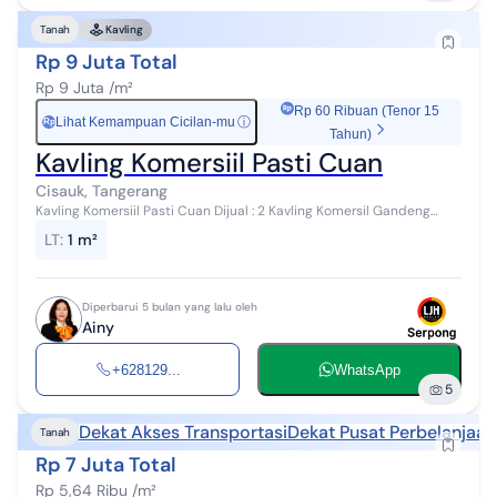
Tanah
Kavling
Rp 9 Juta Total
Rp 9 Juta /m²
Rp 60 Ribuan (Tenor 15
Lihat Kemampuan Cicilan-mu
ⓘ
Rp
Tahun)
Kavling Komersiil Pasti Cuan
Cisauk, Tangerang
Kavling Komersiil Pasti Cuan Dijual : 2 Kavling Komersil Gandeng
Cisauk - Tgrg LT : 725 M2 x 2 kavling Dimensi : ± 12 x 60 M Harga :
LT
:
1 m²
9jt/M²......
Diperbarui 5 bulan yang lalu oleh
Ainy
+628129...
WhatsApp
5
Dekat Akses Transportasi
Dekat Pusat Perbelanjaan
Tanah
Rp 7 Juta Total
Rp 5,64 Ribu /m²