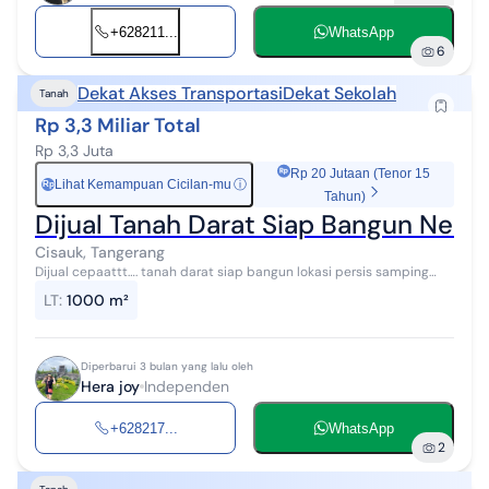
+628211...
WhatsApp
6
Dekat Akses Transportasi
Dekat Sekolah
Tanah
Rp 3,3 Miliar Total
Rp 3,3 Juta
Rp 20 Jutaan (Tenor 15
Lihat Kemampuan Cicilan-mu
ⓘ
Rp
Tahun)
Dijual Tanah Darat Siap Bangun Nem
Cisauk, Tangerang
Dijual cepaattt…. tanah darat siap bangun lokasi persis samping
citra garden serpong bentuk tanah kendi tanah hoki menurut
LT
:
1000 m²
fengshui luas tanah 1...
Diperbarui 3 bulan yang lalu oleh
Hera joy
Independen
+628217...
WhatsApp
2