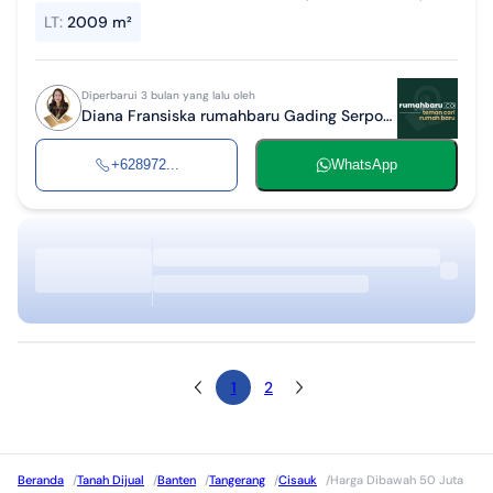
Suradita (Tidak Jauh dari Perumahan Citra Garden Serpong) Shm on
LT
:
2009 m²
Hand Harga 5.25...
Diperbarui 3 bulan yang lalu oleh
Diana Fransiska rumahbaru Gading Serpong
+628972...
WhatsApp
1
2
Beranda
/
Tanah Dijual
/
Banten
/
Tangerang
/
Cisauk
/
Harga Dibawah 50 Juta