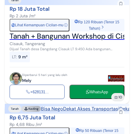
Tanah
Rp 18 Juta Total
Rp 2 Juta /m²
Rp 120 Ribuan (Tenor 15
Lihat Kemampuan Cicilan-mu
ⓘ
Rp
Tahun)
Tanah + Bangunan Workshop di Cisa
Cisauk, Tangerang
Dijual Tanah desa Dangdang Cisauk LT 9.450 Ada bangunan
workshop ±1500m Lebar muka ± 70m Surat SHM Harga 2jt/m Sekitar
LT
:
9 m²
±10 menit ke AEON BSD...
Diperbarui 5 hari yang lalu oleh
Mely
+628131...
WhatsApp
10
Bisa Nego
Dekat Akses Transportasi
Dekat 
Tanah
Kavling
Rp 6,75 Juta Total
Rp 4,68 Ribu /m²
Rp 50 Ribuan (Tenor 15
Lihat Kemampuan Cicilan-mu
ⓘ
Rp