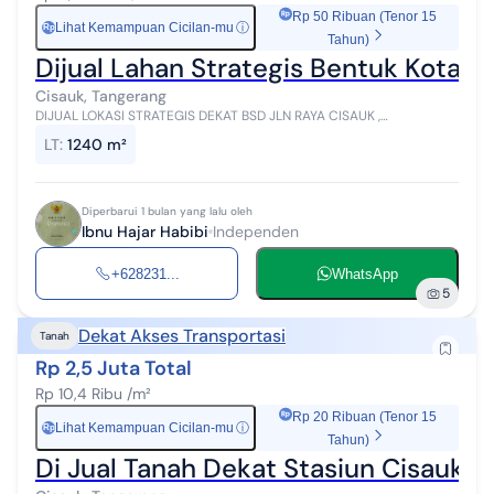
Rp 50 Ribuan (Tenor 15
Lihat Kemampuan Cicilan-mu
ⓘ
Rp
Tahun)
Dijual Lahan Strategis Bentuk Kotak
Cisauk, Tangerang
DIJUAL LOKASI STRATEGIS DEKAT BSD JLN RAYA CISAUK ,
KADUSIRUNG LEGOK 40 fiet konatainer * Luas tanah 1240 m surat
LT
:
1240 m²
SHM hak milik Lebar muka 30...
Diperbarui 1 bulan yang lalu oleh
Ibnu Hajar Habibi
Independen
+628231...
WhatsApp
5
Dekat Akses Transportasi
Tanah
Rp 2,5 Juta Total
Rp 10,4 Ribu /m²
Rp 20 Ribuan (Tenor 15
Lihat Kemampuan Cicilan-mu
ⓘ
Rp
Tahun)
Di Jual Tanah Dekat Stasiun Cisauk