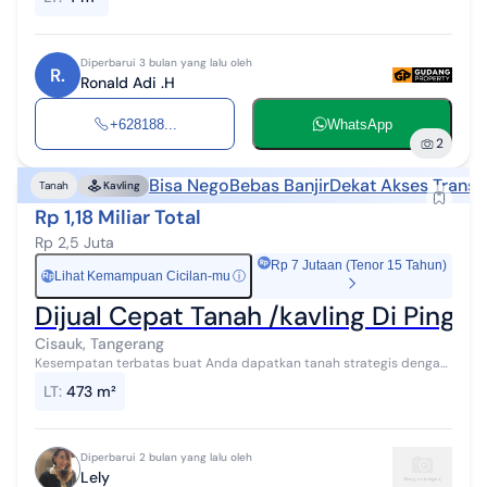
selatan HARGA : 3.500.0...
Diperbarui 3 bulan yang lalu oleh
R.
Ronald Adi .H
+628188...
WhatsApp
2
Bisa Nego
Bebas Banjir
Dekat Akses Transp
Tanah
Kavling
Rp 1,18 Miliar Total
Rp 2,5 Juta
Rp 7 Jutaan (Tenor 15 Tahun)
Lihat Kemampuan Cicilan-mu
ⓘ
Rp
Dijual Cepat Tanah /kavling Di Pinggi
Cisauk, Tangerang
Kesempatan terbatas buat Anda dapatkan tanah strategis dengan
return investasi tinggi di Cisauk, Tangerang. Tanah ini menawarkan
LT
:
473 m²
kelengkapan fasil...
Diperbarui 2 bulan yang lalu oleh
Lely