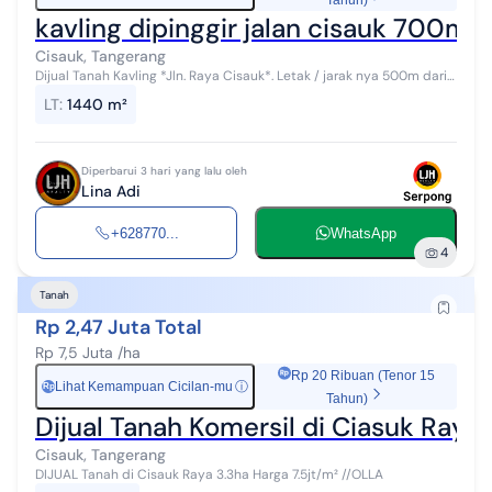
Tahun)
kavling dipinggir jalan cisauk 700m² 
Cisauk, Tangerang
Dijual Tanah Kavling *Jln. Raya Cisauk*. Letak / jarak nya 500m dari
Jembatan Kembar Cilenggang dan 700m dari Cluster The Avani.
LT
:
1440 m²
*Luas ...
Diperbarui 3 hari yang lalu oleh
Lina Adi
+628770...
WhatsApp
4
Tanah
Rp 2,47 Juta Total
Rp 7,5 Juta /ha
Rp 20 Ribuan (Tenor 15
Lihat Kemampuan Cicilan-mu
ⓘ
Rp
Tahun)
Dijual Tanah Komersil di Ciasuk Raya
Cisauk, Tangerang
DIJUAL Tanah di Cisauk Raya 3.3ha Harga 7.5jt/m² //OLLA