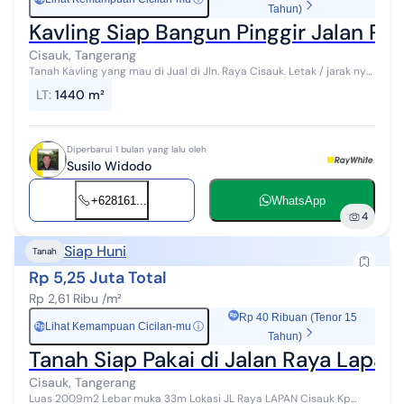
Tahun)
Kavling Siap Bangun Pinggir Jalan R
Cisauk, Tangerang
Tanah Kavling yang mau di Jual di Jln. Raya Cisauk. Letak / jarak nya
500m dari Jembatan Kembar Cilenggang. 750m dari Cluster The
LT
:
1440 m²
Avani dan 1 Km da...
Diperbarui 1 bulan yang lalu oleh
Susilo Widodo
+628161...
WhatsApp
4
Siap Huni
Tanah
Rp 5,25 Juta Total
Rp 2,61 Ribu /m²
Rp 40 Ribuan (Tenor 15
Lihat Kemampuan Cicilan-mu
ⓘ
Rp
Tahun)
Tanah Siap Pakai di Jalan Raya Lapa
Cisauk, Tangerang
Luas 2009m2 Lebar muka 33m Lokasi JL Raya LAPAN Cisauk Kp