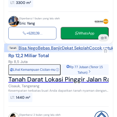
LT
:
3300 m²
Diperbarui 1 bulan yang lalu oleh
Eric Yang
+628139...
WhatsApp
11
Bisa Nego
Bebas Banjir
Dekat Sekolah
Cocok untuk k
Tanah
Rp 12,2 Miliar Total
Rp 8,5 Juta
Rp 77 Jutaan (Tenor 15
Lihat Kemampuan Cicilan-mu
ⓘ
Rp
Tahun)
Tanah Darat Lokasi Pinggir Jalan Ray
Cisauk, Tangerang
Kesempatan terbatas buat Anda dapatkan tanah nyaman dengan
return investasi tinggi di Cisauk, Tangerang. Tanah ini menawarkan
LT
:
1440 m²
lokasi yang strategi...
Diperbarui 2 bulan yang lalu oleh