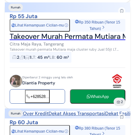
Rumah
Rp 55 Juta
Rp 350 Ribuan (Tenor 15
Lihat Kemampuan Cicilan-mu
ⓘ
Rp
Tahun)
Takeover Murah Permata Mutiara Maj
Citra Maja Raya, Tangerang
Takeover murah permata Mutiara maja cluster ruby Jual 55jt LT
60m LB 45m Sudah full renovasi Cicilan 2,178,000 Tenor 25 tahun
2
1
1
LT
:
45 m²
LB
:
60 m²
Sudah masuk 80 bul...
Diperbarui 2 minggu yang lalu oleh
Diantia Property
+628528...
WhatsApp
2
Over Kredit
Dekat Akses Transportasi
Dekat Fasilit
Rumah
Rp 60 Juta
Rp 380 Ribuan (Tenor 15
Lihat Kemampuan Cicilan-mu
ⓘ
Rp
Tahun)