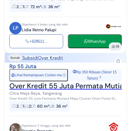
wilayah yang tenang. Properti 1 lantai ini berada di lingkungan yang
2
1
LT
:
72 m²
LB
:
36 m²
mudah dijangk...
Diperbarui 4 bulan yang lalu oleh
LP
Lidia Retno Palupi
+628511...
WhatsApp
19
Subsidi
Over Kredit
Rumah
Rp 55 Juta
Rp 350 Ribuan (Tenor 15
Lihat Kemampuan Cicilan-mu
ⓘ
Rp
Tahun)
Over Kredit 55 Juta Permata Mutiara
Citra Maja Raya, Tangerang
Over Kredit 55 Juta Permata Mutiara Maja Cluster Orion Posisi Di
depan deket Pos Security Type 30/60 Type subsidi terbesar 2
2
1
2
LT
:
60 m²
LB
:
36 m²
Kamar Tidur 1 kamar m...
Diperbarui 2 minggu yang lalu oleh