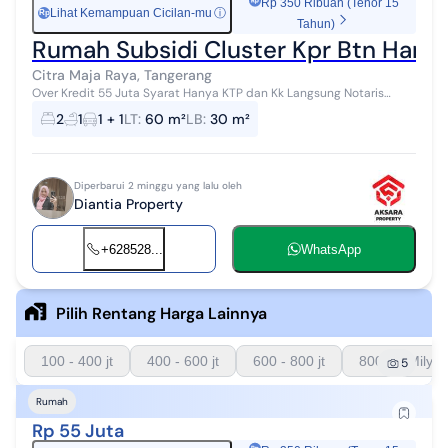
Rp 350 Ribuan (Tenor 15
Lihat Kemampuan Cicilan-mu
ⓘ
Rp
Tahun)
Rumah Subsidi Cluster Kpr Btn Hara
Citra Maja Raya, Tangerang
Over Kredit 55 Juta Syarat Hanya KTP dan Kk Langsung Notaris
Permata Mutiara Maja Cluster Orion Blok C4 no.3 800 Meter dari
2
1
1 + 1
LT
:
60 m²
LB
:
30 m²
stasiun maja (4 menit...
Diperbarui 2 minggu yang lalu oleh
Diantia Property
+628528...
WhatsApp
Pilih Rentang Harga Lainnya
100 - 400 jt
400 - 600 jt
600 - 800 jt
800 - 1 Milyar
5
Rumah
Rp 55 Juta