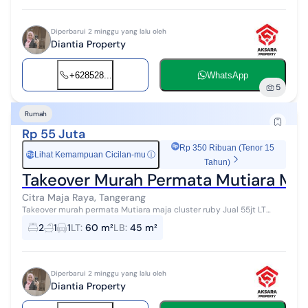
Diperbarui 2 minggu yang lalu oleh
Diantia Property
+628528...
WhatsApp
5
Rumah
Rp 55 Juta
Rp 350 Ribuan (Tenor 15
Lihat Kemampuan Cicilan-mu
ⓘ
Rp
Tahun)
Takeover Murah Permata Mutiara Maj
Citra Maja Raya, Tangerang
Takeover murah permata Mutiara maja cluster ruby Jual 55jt LT
60m LB 45m Sudah full renovasi Cicilan 2,178,000 Tenor 25 tahun
2
1
1
LT
:
60 m²
LB
:
45 m²
Sudah masuk 80 bul...
Diperbarui 2 minggu yang lalu oleh
Diantia Property