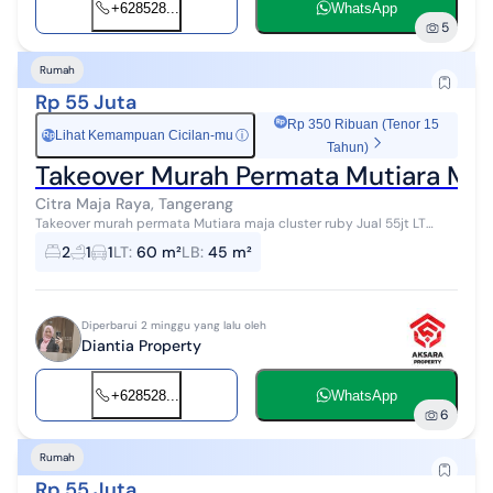
+628528...
WhatsApp
5
Rumah
Rp 55 Juta
Rp 350 Ribuan (Tenor 15
Lihat Kemampuan Cicilan-mu
ⓘ
Rp
Tahun)
Takeover Murah Permata Mutiara Maj
Citra Maja Raya, Tangerang
Takeover murah permata Mutiara maja cluster ruby Jual 55jt LT
60m LB 45m Sudah full renovasi Cicilan 2,178,000 Tenor 25 tahun
2
1
1
LT
:
60 m²
LB
:
45 m²
Sudah masuk 80 bul...
Diperbarui 2 minggu yang lalu oleh
Diantia Property
+628528...
WhatsApp
6
Rumah
Rp 55 Juta