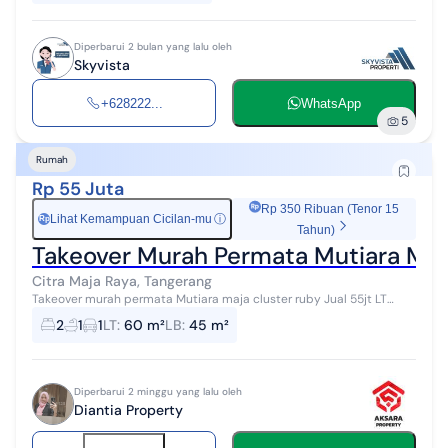
Diperbarui 2 bulan yang lalu oleh
Skyvista
+628222...
WhatsApp
5
Rumah
Rp 55 Juta
Rp 350 Ribuan (Tenor 15
Lihat Kemampuan Cicilan-mu
ⓘ
Rp
Tahun)
Takeover Murah Permata Mutiara Maj
Citra Maja Raya, Tangerang
Takeover murah permata Mutiara maja cluster ruby Jual 55jt LT
60m LB 45m Sudah full renovasi Cicilan 2,178,000 Tenor 25 tahun
2
1
1
LT
:
60 m²
LB
:
45 m²
Sudah masuk 80 bul...
Diperbarui 2 minggu yang lalu oleh
Diantia Property