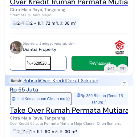
Over Kredit Rumah Permata Mutiara M
Citra Maja Raya, Tangerang
*Permata Mutiara Maja*
2
1
2 + 1
LT
:
72 m²
LB
:
36 m²
Diperbarui 2 minggu yang lalu oleh
Diantia Property
+628528...
WhatsApp
12
1
Subsidi
Over Kredit
Dekat Sekolah
Rumah
Rp 55 Juta
Rp 350 Ribuan (Tenor 15
Lihat Kemampuan Cicilan-mu
ⓘ
Rp
Tahun)
Take Over Rumah Permata Mutiara Ma
Citra Maja Raya, Tangerang
Over Kredit 55 Juta Permata Mutiara Maja Cluster Orion Rumah
Subsidi KPR BTN Harapan Type 30/60 *Type Terbesar* 2 Kamar
2
1
1 + 1
LT
:
60 m²
LB
:
30 m²
Tidur 1 kamar mandi Ruang...