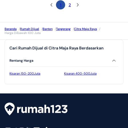
1
2
Beranda
/
Rumah Dijual
/
Banten
/
Tangerang
/
Citra Maja Raya
/
Harga Dibawah 100 Juta
Cari Rumah Dijual di Citra Maja Raya Berdasarkan
Rentang Harga
Kisaran 150-200Juta
Kisaran 400-500Juta