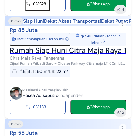
+628528...
WhatsApp
4
Siap Huni
Dekat Akses Transportasi
Dekat Pusat Pe
Rumah
Rp 85 Juta
Rp 540 Ribuan (Tenor 15
Lihat Kemampuan Cicilan-mu
ⓘ
Rp
Tahun)
Rumah Siap Huni Citra Maja Raya Ta
Citra Maja Raya, Tangerang
Dijual Rumah Pribadi Baru – Cluster Parkway Citramaja LT: 60m LB:
22m 1 Lantai SHM Dapatkan kenyamanan maksimal di rumah
1
1
1
LT
:
60 m²
LB
:
22 m²
pribadi yang masih bar...
Diperbarui 6 hari yang lalu oleh
Hosea Adisaputro
Independen
+628133...
WhatsApp
5
Rumah
Rp 55 Juta