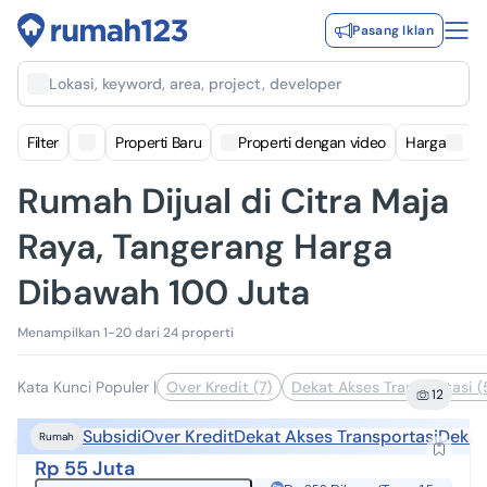
Pasang Iklan
Lokasi, keyword, area, project, developer
Filter
Properti Baru
Properti dengan video
Harga
Rumah Dijual di Citra Maja
Raya, Tangerang Harga
Dibawah 100 Juta
Menampilkan 1-20 dari 24 properti
Kata Kunci Populer
|
Over Kredit (7)
Dekat Akses Transportasi (
12
Subsidi
Over Kredit
Dekat Akses Transportasi
Dekat
Rumah
Rp 55 Juta