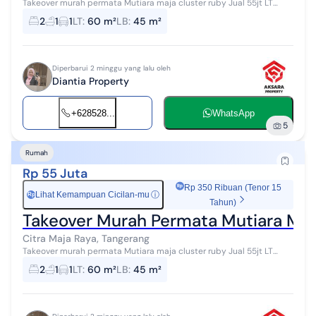
Takeover murah permata Mutiara maja cluster ruby Jual 55jt LT
60m LB 45m Sudah full renovasi Cicilan 2,178,000 Tenor 25 tahun
2
1
1
LT
:
60 m²
LB
:
45 m²
Sudah masuk 80 bul...
Diperbarui 2 minggu yang lalu oleh
Diantia Property
+628528...
WhatsApp
5
Rumah
Rp 55 Juta
Rp 350 Ribuan (Tenor 15
Lihat Kemampuan Cicilan-mu
ⓘ
Rp
Tahun)
Takeover Murah Permata Mutiara Maj
Citra Maja Raya, Tangerang
Takeover murah permata Mutiara maja cluster ruby Jual 55jt LT
60m LB 45m Sudah full renovasi Cicilan 2,178,000 Tenor 25 tahun
2
1
1
LT
:
60 m²
LB
:
45 m²
Sudah masuk 80 bul...