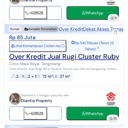
Diantia Property
+628528...
WhatsApp
5
Over Kredit
Dekat Akses Transpor
Rumah
Komplek Perumahan
Rp 85 Juta
Rp 540 Ribuan (Tenor 15
Lihat Kemampuan Cicilan-mu
ⓘ
Rp
Tahun)
Over Kredit Jual Rugi Cluster Ruby 85
Citra Maja Raya, Tangerang
Over Kredit Jual Rugi 85 jt Syarat hanya ktp dan kk langsung notaris
Permata Mutiara Maja Cluster Ruby 800 meter dari stasiun maja
2
1
2 + 1
LT
:
72 m²
LB
:
27 m²
hanya 4 menit ...
Diperbarui 2 minggu yang lalu oleh
Diantia Property
+628528...
WhatsApp
15