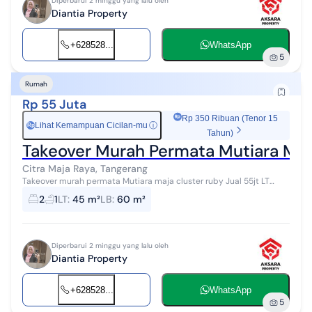
Diperbarui 2 minggu yang lalu oleh
Diantia Property
+628528...
WhatsApp
5
Rumah
Rp 55 Juta
Rp 350 Ribuan (Tenor 15
Lihat Kemampuan Cicilan-mu
ⓘ
Rp
Tahun)
Takeover Murah Permata Mutiara Maj
Citra Maja Raya, Tangerang
Takeover murah permata Mutiara maja cluster ruby Jual 55jt LT
60m LB 45m Sudah full renovasi Cicilan 2,178,000 Tenor 25 tahun
2
1
LT
:
45 m²
LB
:
60 m²
Sudah masuk 80 bul...
Diperbarui 2 minggu yang lalu oleh
Diantia Property
+628528...
WhatsApp
5