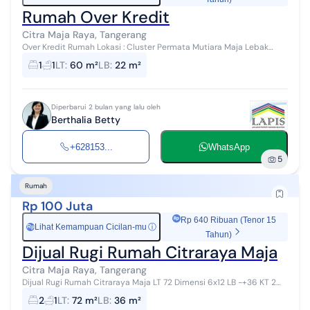
Rumah Over Kredit
Citra Maja Raya, Tangerang
Over Kredit Rumah Lokasi : Cluster Permata Mutiara Maja Lebak
Banten. Tempat Umum : * Dekat Stasiun Kereta Maja * Pasar Maja *
1
1
LT
:
60 m²
LB
:
22 m²
Sekolah * Rumah Sak...
Diperbarui 2 bulan yang lalu oleh
Berthalia Betty
+628153...
WhatsApp
5
Rumah
Rp 100 Juta
Rp 640 Ribuan (Tenor 15
Lihat Kemampuan Cicilan-mu
ⓘ
Rp
Tahun)
Dijual Rugi Rumah Citraraya Maja
Citra Maja Raya, Tangerang
Dijual Rugi Rumah Citraraya Maja LT 72 Dimensi 6x12 LB -+36 KT 2
KM 1 SHM Harga 100 juta -mg-
2
1
LT
:
72 m²
LB
:
36 m²