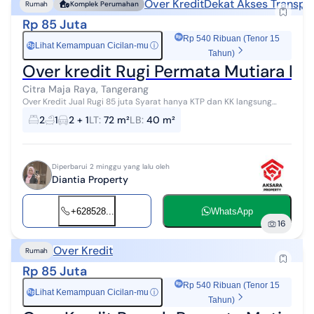
Over Kredit
Dekat Akses Transpor
Rumah
Komplek Perumahan
Rp 85 Juta
Rp 540 Ribuan (Tenor 15
Lihat Kemampuan Cicilan-mu
ⓘ
Rp
Tahun)
Over kredit Rugi Permata Mutiara Ma
Citra Maja Raya, Tangerang
Over Kredit Jual Rugi 85 juta Syarat hanya KTP dan KK langsung
Notaris Sudah Renove Dapur dan Canopy Teras Permata Mutiara
2
1
2 + 1
LT
:
72 m²
LB
:
40 m²
Maja Cluster Ruby 800 m...
Diperbarui 2 minggu yang lalu oleh
Diantia Property
+628528...
WhatsApp
16
Over Kredit
Rumah
Rp 85 Juta
Rp 540 Ribuan (Tenor 15
Lihat Kemampuan Cicilan-mu
ⓘ
Rp
Tahun)