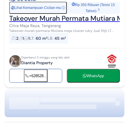
Rp 350 Ribuan (Tenor 15
Lihat Kemampuan Cicilan-mu
ⓘ
Rp
Tahun)
Takeover Murah Permata Mutiara Maj
Citra Maja Raya, Tangerang
Takeover murah permata Mutiara maja cluster ruby Jual 55jt LT
60m LB 45m Sudah full renovasi Cicilan 2,178,000 Tenor 25 tahun
2
1
1
LT
:
60 m²
LB
:
45 m²
Sudah masuk 80 bul...
Diperbarui 2 minggu yang lalu oleh
Diantia Property
+628528...
WhatsApp