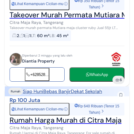
Rp 350 Ribuan (Tenor 15
Lihat Kemampuan Cicilan-mu
ⓘ
Rp
Tahun)
Takeover Murah Permata Mutiara Maj
Citra Maja Raya, Tangerang
Takeover murah permata Mutiara maja cluster ruby Jual 55jt LT
60m LB 45m Sudah full renovasi Cicilan 2,178,000 Tenor 25 tahun
2
1
1
LT
:
60 m²
LB
:
45 m²
Sudah masuk 80 bul...
Diperbarui 2 minggu yang lalu oleh
Diantia Property
+628528...
WhatsApp
6
Siap Huni
Bebas Banjir
Dekat Sekolah
Rumah
Rp 100 Juta
Rp 640 Ribuan (Tenor 15
Lihat Kemampuan Cicilan-mu
ⓘ
Rp
Tahun)
Rumah Harga Murah di Citra Maja
Citra Maja Raya, Tangerang
Rumah 1 lantai di Citra Maja Raya, Tangerang. For sale rumah di