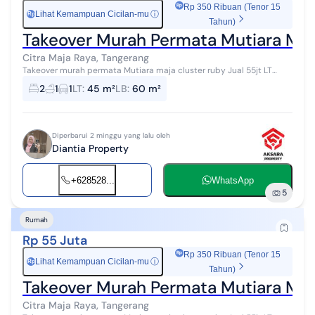
Rp 350 Ribuan (Tenor 15
Lihat Kemampuan Cicilan-mu
ⓘ
Rp
Tahun)
Takeover Murah Permata Mutiara Maj
Citra Maja Raya, Tangerang
Takeover murah permata Mutiara maja cluster ruby Jual 55jt LT
60m LB 45m Sudah full renovasi Cicilan 2,178,000 Tenor 25 tahun
2
1
1
LT
:
45 m²
LB
:
60 m²
Sudah masuk 80 bul...
Diperbarui 2 minggu yang lalu oleh
Diantia Property
+628528...
WhatsApp
5
Rumah
Rp 55 Juta
Rp 350 Ribuan (Tenor 15
Lihat Kemampuan Cicilan-mu
ⓘ
Rp
Tahun)
Takeover Murah Permata Mutiara Maj
Citra Maja Raya, Tangerang