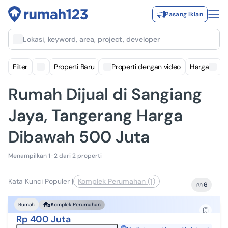
Pasang Iklan
Lokasi, keyword, area, project, developer
Filter
Properti Baru
Properti dengan video
Harga
Rumah Dijual di Sangiang
Jaya, Tangerang Harga
Dibawah 500 Juta
Menampilkan 1-2 dari 2 properti
Kata Kunci Populer
|
Komplek Perumahan (1)
6
Rumah
Komplek Perumahan
Rp 400 Juta