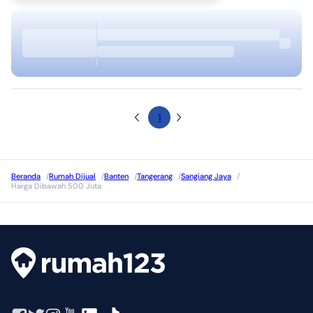
1
Beranda
/
Rumah Dijual
/
Banten
/
Tangerang
/
Sangiang Jaya
/
Harga Dibawah 500 Juta