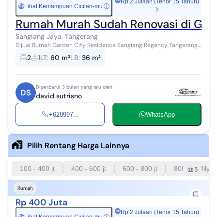
Rp 2 Jutaan (Tenor 15 Tahun)
Lihat Kemampuan Cicilan-mu
ⓘ
Rp
Rumah Murah Sudah Renovasi di Gard
Sangiang Jaya, Tangerang
Dijual Rumah Garden City Residence Sangiang Regency Tangerang
Luas tanah 60 (6x10) Luas bangunan 36 Kamar tidur 2 Kamar mandi
2
1
LT
:
60 m²
LB
:
36 m²
1 SHM Sudah renov...
Diperbarui 3 bulan yang lalu oleh
DS
david sutrisno
+628997...
WhatsApp
Pilih Rentang Harga Lainnya
100 - 400 jt
400 - 600 jt
600 - 800 jt
800 - 1 Milyar
5
Rumah
Rp 400 Juta
Rp 2 Jutaan (Tenor 15 Tahun)
Rp