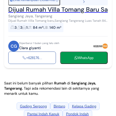
Lihat Kemampuan Cicilan-mu
ⓘ
Dijual Rumah Villa Tomang Baru Sang
Sangiang Jaya, Tangerang
Dijual Rumah Villa Tomang baru,Sangiang Tangerang Luas Tanah 84
(6×14) Luas Bangunan, 140 2 lantai KT 3 KM 3 Surat SHM Harga 400 jt
3
3
1
LT
:
84 m²
LB
:
140 m²
Nego
Diperbarui 1 bulan yang lalu oleh
CG
Clara giyanti
+628176...
WhatsApp
Saat ini belum banyak pilihan
Rumah
di
Sangiang Jaya,
Tangerang
.
Tapi ada rekomendasi lain di sekitarnya yang
menarik untuk kamu.
Gading Serpong
Bintaro
Kelapa Gading
Pantai Indah Kapuk
Pondok Indah