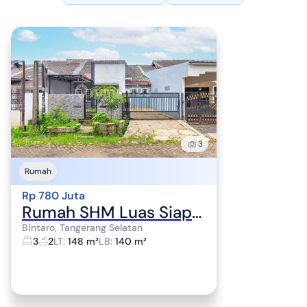
3
Rumah
Rp 780 Juta
Rumah SHM Luas Siap KPR 15 Mnt ke Gerbang Tol Pinang J-24311
Bintaro, Tangerang Selatan
3
2
LT
:
148 m²
LB
:
140 m²