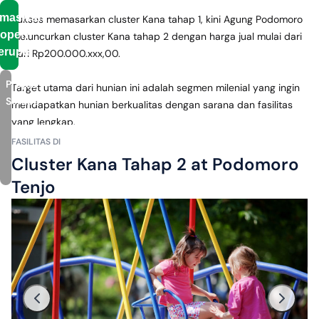
rmasikan
Sukses memasarkan cluster Kana tahap 1, kini Agung Podomoro 
operti
meluncurkan cluster Kana tahap 2 dengan harga jual mulai dari 
erupa
dari Rp200.000.xxx,00. 
Proyek
Target utama dari hunian ini adalah segmen milenial yang ingin 
Serupa
mendapatkan hunian berkualitas dengan sarana dan fasilitas 
yang lengkap. 
Official Developer
Ada banyak keuntungan yang bisa Anda dapatkan di cluster 
Rp 286 Juta - 953 Juta
FASILITAS DI
Kana tahap 2 ini, seperti 
Indah Pesona Bogor
Cluster Kana Tahap 2 at Podomoro
Ciampea
,
Bogor
•	Premium club house
Tenjo
•	Area terbuka hijau 
•	Konsep green belt pertama di Indonesia
Selain itu, cluster Kana tahap 2 mengusung konsep TOD yang 
terintegrasi langsung dengan Stasiun KRL Tigaraksa yang 
jaraknya hanya 1,5 km dari perumahan. Dan fasilitas umumnya 
juga lengkap dari rumah sakit, pendidikan, hingga pusat 
perbelanjaan.