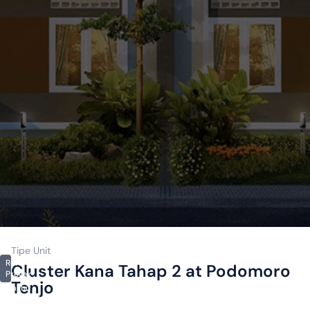
Tipe Unit
Referensi
Cluster Kana Tahap 2 at Podomoro
Proyek
Tenjo
Terakhir
diperbarui