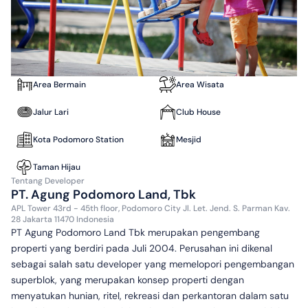
Kota Podomoro Tenjo sendiri berdiri di luas lahan 650 Ha dan 
kedepannya akan menjadi The Next Serpong yang memiliki 
potensi kenaikan harga yang tinggi. 
Area Bermain
Area Wisata
Ini adalah informasi umum bagi konsumen. Developer yang ingin 
update data properti atau mendapat data enquiry, bisa kontak 
Jalur Lari
Club House
ke 0811825xxxx
Kota Podomoro Station
Mesjid
Taman Hijau
Tentang
Developer
PT. Agung Podomoro Land, Tbk
APL Tower 43rd - 45th floor, Podomoro City Jl. Let. Jend. S. Parman Kav.
28 Jakarta 11470 Indonesia
PT Agung Podomoro Land Tbk merupakan pengembang
properti yang berdiri pada Juli 2004. Perusahan ini dikenal
sebagai salah satu developer yang memelopori pengembangan
superblok, yang merupakan konsep properti dengan
menyatukan hunian, ritel, rekreasi dan perkantoran dalam satu