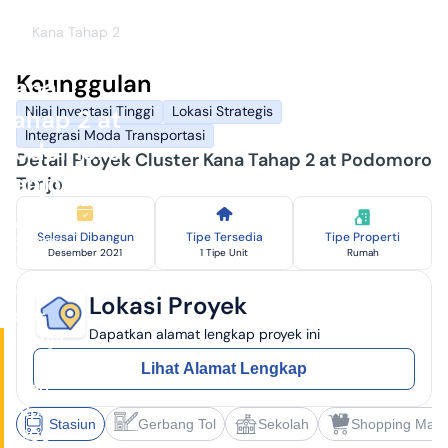
11
Juni
Kana Tahap 2
2026
Cluster
Keunggulan
Kana
Nilai Investasi Tinggi
Lokasi Strategis
Tahap 2 at
Integrasi Moda Transportasi
Podomoro
Detail Proyek Cluster Kana Tahap 2 at Podomoro
Tenjo
Tenjo
PT.
Agung
Selesai Dibangun
Tipe Tersedia
Tipe Properti
Podomoro
Desember 2021
1 Tipe Unit
Rumah
Land,
Tbk
Tenjo,
Lokasi Proyek
Bogor
Dapatkan alamat lengkap proyek ini
Harga
Mulai
Lihat Alamat Lengkap
dari
Rp
Stasiun
Gerbang Tol
Sekolah
Shopping Mall
200