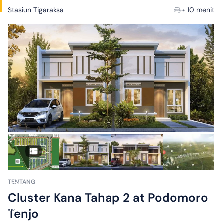
Juta
Stasiun Tigaraksa
± 10 menit
✓
± 80
menit ke
Gerbang
Tol
Balaraja
Timur
✓
± 10
menit ke
Stasiun
Tigaraksa
✓
±
15
menit
ke
TENTANG
SMAN
Cluster Kana Tahap 2 at Podomoro
1
Tenjo
Tenjo