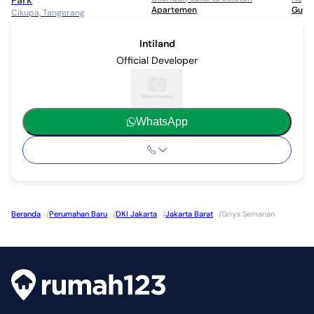
Park
Apartemen
Guda
Cikupa, Tangerang
Intiland
Official Developer
WhatsApp
Beranda
/
Perumahan Baru
/
DKI Jakarta
/
Jakarta Barat
/
Griya Semanan