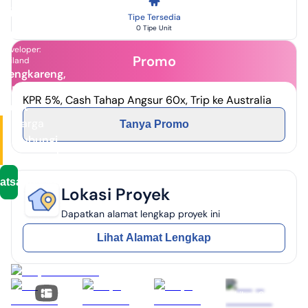
Griya
Tipe Tersedia
Semanan
0 Tipe Unit
Developer:
Promo
Intiland
Cengkareng,
Jakarta
KPR 5%, Cash Tahap Angsur 60x, Trip ke Australia
Barat
Harga
Tanya Promo
Hubungi
Pengembang
atsapp
Lokasi Proyek
Dapatkan alamat lengkap proyek ini
Lihat Alamat Lengkap
Lihat Semua