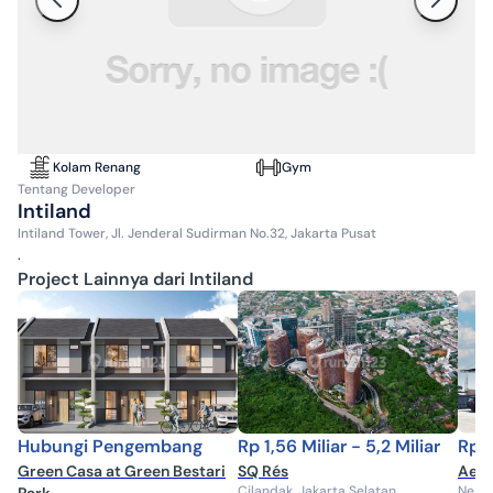
Kolam Renang
Gym
Tentang
Developer
Intiland
Intiland Tower, Jl. Jenderal Sudirman No.32, Jakarta Pusat
.
Project Lainnya dari Intiland
Hubungi Pengembang
Rp 1,56 Miliar - 5,2 Miliar
Rp 1
Green Casa at Green Bestari
SQ Rés
Aero
Cilandak, Jakarta Selatan
Negla