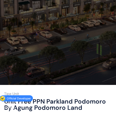
Tipe Unit
Official Developer
Unit Free PPN Parkland Podomoro
Terakhir
By Agung Podomoro Land
diperbarui
5