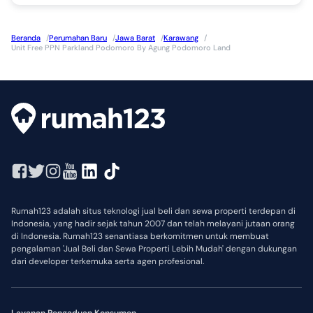
Beranda
/
Perumahan Baru
/
Jawa Barat
/
Karawang
/
Unit Free PPN Parkland Podomoro By Agung Podomoro Land
Rumah123 adalah situs teknologi jual beli dan sewa properti terdepan di
Indonesia, yang hadir sejak tahun 2007 dan telah melayani jutaan orang
di Indonesia. Rumah123 senantiasa berkomitmen untuk membuat
pengalaman 'Jual Beli dan Sewa Properti Lebih Mudah' dengan dukungan
dari developer terkemuka serta agen profesional.
Layanan Pengaduan Konsumen