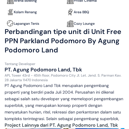
Arena Bowling
Privat Cinema
Kolam Renang
Area BBQ
Lapangan Tenis
Cozy Lounge
Perbandingan tipe unit di Unit Free
PPN Parkland Podomoro By Agung
Podomoro Land
Tentang
Developer
PT. Agung Podomoro Land, Tbk
APL Tower 43rd - 45th floor, Podomoro City Jl. Let. Jend. S. Parman Kav.
28 Jakarta 11470 Indonesia
PT Agung Podomoro Land Tbk merupakan pengembang
properti yang berdiri pada Juli 2004. Perusahan ini dikenal
sebagai salah satu developer yang memelopori pengembangan
superblok, yang merupakan konsep properti dengan
menyatukan hunian, ritel, rekreasi dan perkantoran dalam satu
kompleks terintegrasi. Selain sebagai pengembang superblok,
Project Lainnya dari PT. Agung Podomoro Land, Tbk
Agung Podomoro Land kini juga dikenal sebagai pengembang