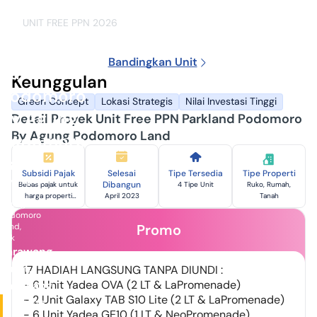
Agustus
2026
UNIT FREE PPN 2026
Unit Free
PPN
Bandingkan Unit
Parkland
Keunggulan
Podomoro
Green Concept
Lokasi Strategis
Nilai Investasi Tinggi
By Agung
Detail Proyek Unit Free PPN Parkland Podomoro
By Agung Podomoro Land
Podomoro
Land
Subsidi Pajak
Selesai
Tipe Tersedia
Tipe Properti
Developer:
Dibangun
Bebas pajak untuk
4 Tipe Unit
Ruko, Rumah,
PT.
harga properti
April 2023
Tanah
Agung
hingga 5M*
Podomoro
Land,
Promo
Tbk
Karawang
Barat,
17 HADIAH LANGSUNG TANPA DIUNDI :
- 6 Unit Yadea OVA (2 LT & LaPromenade)
Karawang
- ⁠2 Unit Galaxy TAB S10 Lite (2 LT & LaPromenade)
Harga
- ⁠6 Unit Yadea GE10 (1 LT & NeoPromenade)