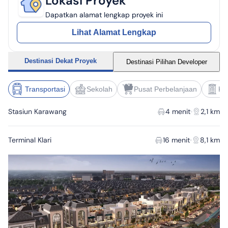
Lokasi Proyek
Dapatkan alamat lengkap proyek ini
Lihat Alamat Lengkap
Destinasi Dekat Proyek
Destinasi Pilihan Developer
Transportasi
Sekolah
Pusat Perbelanjaan
Ke
Stasiun Karawang
4 menit
2,1 km
Terminal Klari
16 menit
8,1 km