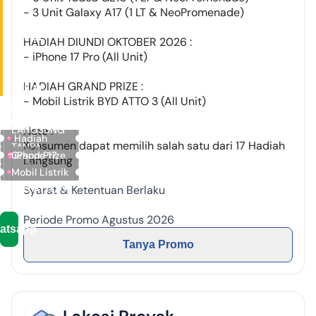
Rp
- ⁠3 Unit Galaxy A17 (1 LT & NeoPromenade)
1
Miliar
HADIAH DIUNDI OKTOBER 2026 :
-
- iPhone 17 Pro (All Unit)
4,9
HADIAH GRAND PRIZE :
Miliar
- Mobil Listrik BYD ATTO 3 (All Unit)
Promo
17 HADIAH
Terbatas
LANGSUNG
Note :
Hadiah
Konsumen dapat memilih salah satu dari 17 Hadiah
TANPA
Grand Prize
iPhone 17
Langsung
DIUNDI
Mobil Listrik
Pro
BYD ATTO 3
Syarat & Ketentuan Berlaku
Periode Promo Agustus 2026
atsapp
Tanya Promo