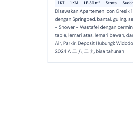
1 KT
1 KM
LB 36 m²
Strata
Sudah
Disewakan Apartemen Icon Gresik 1B
dengan Springbed, bantal, guling, s
- Shower - Wastafel dengan cermin 
table, lemari atas, lemari bawah, d
Air, Parkir, Deposit Hubungi: Wido
2024 A 二 八 二 九 bisa tahunan