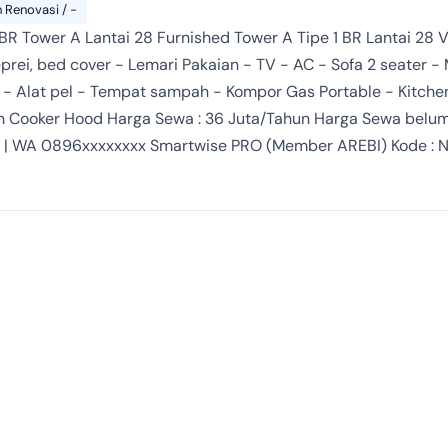
 Renovasi / -
R Tower A Lantai 28 Furnished Tower A Tipe 1 BR Lantai 28 Vi
eprei, bed cover - Lemari Pakaian - TV - AC - Sofa 2 seater -
- Alat pel - Tempat sampah - Kompor Gas Portable - Kitchen 
an Cooker Hood Harga Sewa : 36 Juta/Tahun Harga Sewa belum t
do | WA 0896xxxxxxxx Smartwise PRO (Member AREBI) Kode : No