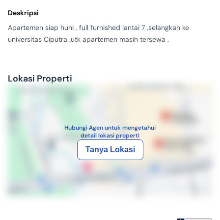
2014
Tahun Dibangun
Deskripsi
Bagus
Kondisi Properti
Apartemen siap huni , full furnished lantai 7 ,selangkah ke 
Apartemen
Tipe Properti
universitas Ciputra .utk apartemen masih tersewa .
Dijual
Tipe Iklan
aps1854649
ID Iklan
Lokasi Properti
Hubungi Agen untuk mengetahui
detail lokasi properti
Tanya Lokasi