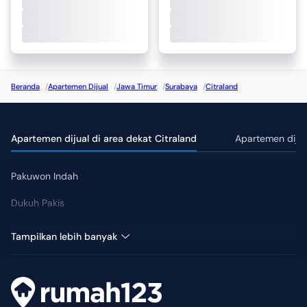
Beranda
/
Apartemen Dijual
/
Jawa Timur
/
Surabaya
/
Citraland
Apartemen dijual di area dekat Citraland
Apartemen dijua
Pakuwon Indah
Dukuh Pakis
Surabaya Kota
Tampilkan lebih banyak