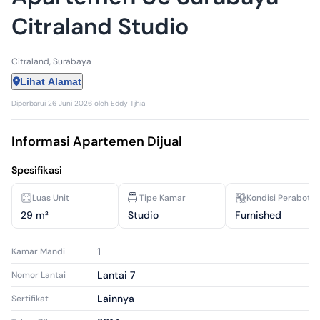
Citraland Studio
Citraland, Surabaya
Lihat Alamat
Diperbarui
26 Juni 2026
oleh
Eddy Tjhia
Informasi Apartemen Dijual
Spesifikasi
Luas Unit
Tipe Kamar
Kondisi Perabota
29 m²
Studio
Furnished
1
Kamar Mandi
Lantai 7
Nomor Lantai
Lainnya
Sertifikat