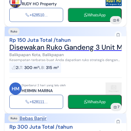
RUDY HO Property
+628510...
WhatsApp
6
Ruko
Rp 150 Juta Total /tahun
Disewakan Ruko Gandeng 3 Unit Mt.
Balikpapan Kota, Balikpapan
Kesempatan terbatas buat Anda dapatkan ruko strategis dengan
return investasi tinggi di Balikpapan Kota, Balikpapan. Ruko ini
2
LT
:
300 m²
LB
:
315 m²
menawarkan kelengkap...
Diperbarui 2 hari yang lalu oleh
HM
HERMIN MARINA
+628111...
WhatsApp
7
Bebas Banjir
Ruko
Rp 300 Juta Total /tahun