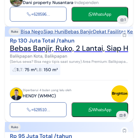
Dani property Nusantara
Independen
+628596...
WhatsApp
1
Bisa Nego
Siap Huni
Bebas Banjir
Dekat Fasilitas Kes
Ruko
Rp 130 Juta Total /tahun
Bebas Banjir, Ruko, 2 Lantai, Siap Hun
Balikpapan Kota, Balikpapan
(Serius sewa? Bisa nego tipis saat survey) Area Premium: Balikpapan
Permai - Balikpapan :zap: SPESIFIKASI: Luas Tanah: 75 m² Luas
1
LT
:
75 m²
LB
:
150 m²
Bangunan: 150 ...
Diperbarui 4 bulan yang lalu oleh
HENDY (WMMC)
+628510...
WhatsApp
8
Ruko
Rp 95 Juta Total /tahun