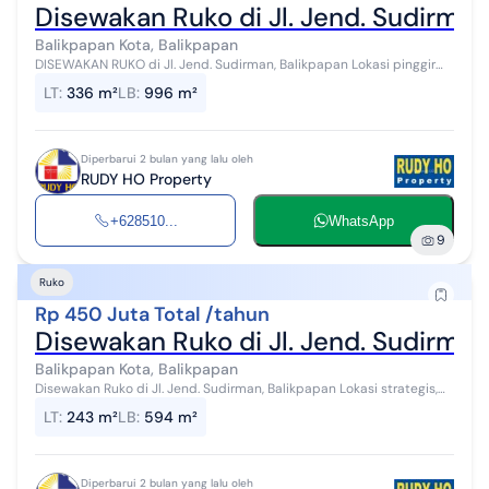
Disewakan Ruko di Jl. Jend. Sudirman
Balikpapan Kota, Balikpapan
DISEWAKAN RUKO di Jl. Jend. Sudirman, Balikpapan Lokasi pinggir
jalan utama, minimal sewa 3 tahun
LT
:
336 m²
LB
:
996 m²
Diperbarui 2 bulan yang lalu oleh
RUDY HO Property
+628510...
WhatsApp
9
Ruko
Rp 450 Juta Total /tahun
Disewakan Ruko di Jl. Jend. Sudirman
Balikpapan Kota, Balikpapan
Disewakan Ruko di Jl. Jend. Sudirman, Balikpapan Lokasi strategis,
pinggir jalan raya, area perkotaan
LT
:
243 m²
LB
:
594 m²
Diperbarui 2 bulan yang lalu oleh