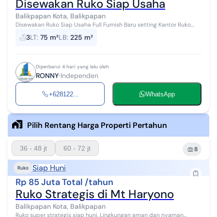
Disewakan Ruko Siap Usaha
Balikpapan Kota, Balikpapan
Disewakan Ruko Siap Usaha Full Furnish Baru setting Kantor Ruko
menghadap Mall parkiran Luas
3
LT
:
75 m²
LB
:
225 m²
Diperbarui 4 hari yang lalu oleh
RONNY
Independen
+628122...
WhatsApp
Pilih Rentang Harga Properti Pertahun
36 - 48 jt
60 - 72 jt
8
Siap Huni
Ruko
Rp 85 Juta Total /tahun
Ruko Strategis di Mt Haryono
Balikpapan Kota, Balikpapan
Ruko super strategis siap huni. Lingkungan aman dan nyaman