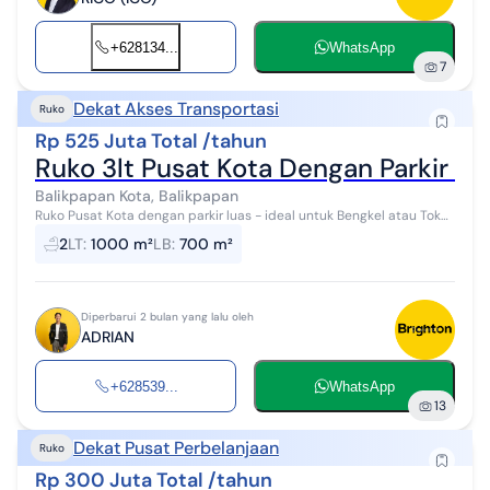
+628134...
WhatsApp
7
Dekat Akses Transportasi
Ruko
Rp 525 Juta Total /tahun
Ruko 3lt Pusat Kota Dengan Parkir Lu
Balikpapan Kota, Balikpapan
Ruko Pusat Kota dengan parkir luas - ideal untuk Bengkel atau Toko
Sparepart. AREA - Berada di tengah Kota STRATEGIS &
2
LT
:
1000 m²
LB
:
700 m²
AKSESIBILITAS - Pinggir Ja...
Diperbarui 2 bulan yang lalu oleh
ADRIAN
+628539...
WhatsApp
13
Dekat Pusat Perbelanjaan
Ruko
Rp 300 Juta Total /tahun