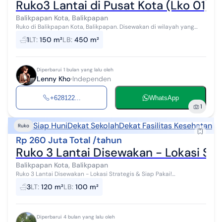
Ruko3 Lantai di Pusat Kota (Lko 01)
Balikpapan Kota, Balikpapan
Ruko di Balikpapan Kota, Balikpapan. Disewakan di wilayah yang
nyaman. Dengan rinciannya adalah sebagai berikut: - Kamar Mandi:
1
LT
:
150 m²
LB
:
450 m²
1 - Sertifikat...
Diperbarui 1 bulan yang lalu oleh
Lenny Kho
Independen
+628122...
WhatsApp
1
Siap Huni
Dekat Sekolah
Dekat Fasilitas Kesehatan
Ruko
Rp 260 Juta Total /tahun
Ruko 3 Lantai Disewakan - Lokasi Stra
Balikpapan Kota, Balikpapan
Ruko 3 Lantai Disewakan - Lokasi Strategis & Siap Pakai!
Kesempatan terbaik untuk mengembangkan usaha Anda di lokasi
3
LT
:
120 m²
LB
:
100 m²
yang ramai dan mudah diakses. ...
Diperbarui 4 bulan yang lalu oleh