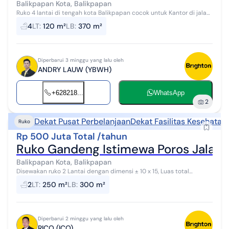
Balikpapan Kota, Balikpapan
Ruko 4 lantai di tengah kota Balikpapan cocok untuk Kantor di jalan
sudirman . ukuran 5 x 18.5 x 4 lantai min sewa 3 tahun bisa dijual 6.5
4
LT
:
120 m²
LB
:
370 m²
M atau ...
Diperbarui 3 minggu yang lalu oleh
ANDRY LAUW (YBWH)
+628218...
WhatsApp
2
Dekat Pusat Perbelanjaan
Dekat Fasilitas Kesehatan
Ruko
Rp 500 Juta Total /tahun
Ruko Gandeng Istimewa Poros Jalan 
Balikpapan Kota, Balikpapan
Disewakan ruko 2 Lantai dengan dimensi ± 10 x 15, Luas total
Bangunan 300m2 dan parkir yang luas dengan lokasi strategis dan
2
LT
:
250 m²
LB
:
300 m²
premium di Balikpapan...
Diperbarui 2 minggu yang lalu oleh
RICO (ICO)