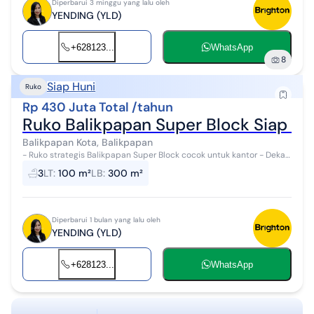
Diperbarui 3 minggu yang lalu oleh
YENDING (YLD)
+628123...
WhatsApp
8
Siap Huni
Ruko
Rp 430 Juta Total /tahun
Ruko Balikpapan Super Block Siap Pa
Balikpapan Kota, Balikpapan
- Ruko strategis Balikpapan Super Block cocok untuk kantor - Dekat
dengan Balikpapan Super Block Plaza dan Pentacity Plaza - Lantai 1
3
LT
:
100 m²
LB
:
300 m²
sudah tersedi...
Diperbarui 1 bulan yang lalu oleh
YENDING (YLD)
+628123...
WhatsApp