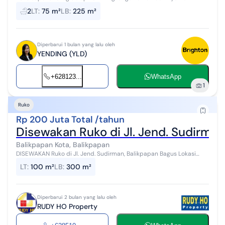
dengan parkiran luas.
2
LT
:
75 m²
LB
:
225 m²
Diperbarui 1 bulan yang lalu oleh
YENDING (YLD)
+628123...
WhatsApp
1
Ruko
Rp 200 Juta Total /tahun
Disewakan Ruko di Jl. Jend. Sudirman
Balikpapan Kota, Balikpapan
DISEWAKAN Ruko di Jl. Jend. Sudirman, Balikpapan Bagus Lokasi
strategis, pinggir jalan raya
LT
:
100 m²
LB
:
300 m²
Diperbarui 2 bulan yang lalu oleh
RUDY HO Property