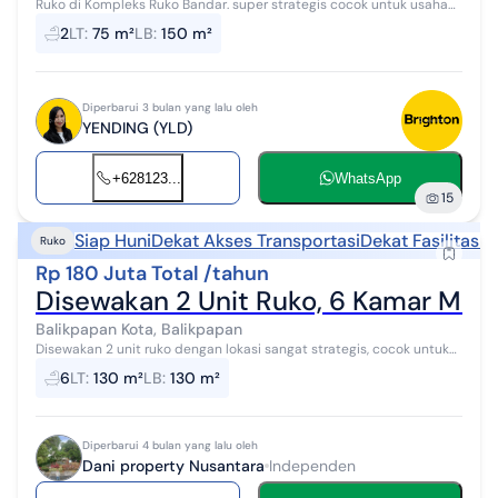
Ruko di Kompleks Ruko Bandar. super strategis cocok untuk usaha
apapun.
2
LT
:
75 m²
LB
:
150 m²
Diperbarui 3 bulan yang lalu oleh
YENDING (YLD)
+628123...
WhatsApp
15
Siap Huni
Dekat Akses Transportasi
Dekat Fasilitas 
Ruko
Rp 180 Juta Total /tahun
Disewakan 2 Unit Ruko, 6 Kamar Mand
Balikpapan Kota, Balikpapan
Disewakan 2 unit ruko dengan lokasi sangat strategis, cocok untuk
berbagai jenis usaha seperti toko, kantor, kuliner, klinik, maupun
6
LT
:
130 m²
LB
:
130 m²
bisnis lainnya...
Diperbarui 4 bulan yang lalu oleh
Dani property Nusantara
Independen