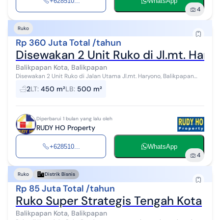
+628510...
WhatsApp
4
Ruko
Rp 360 Juta Total /tahun
Disewakan 2 Unit Ruko di Jl.mt. Hary
Balikpapan Kota, Balikpapan
Disewakan 2 Unit Ruko di Jalan Utama Jl.mt. Haryono, Balikpapan
Kota
2
LT
:
450 m²
LB
:
500 m²
Diperbarui 1 bulan yang lalu oleh
RUDY HO Property
+628510...
WhatsApp
4
Ruko
Distrik Bisnis
Rp 85 Juta Total /tahun
Ruko Super Strategis Tengah Kota
Balikpapan Kota, Balikpapan