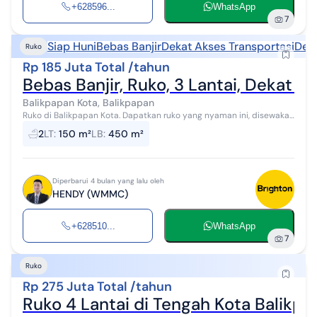
+628596...
WhatsApp
7
Siap Huni
Bebas Banjir
Dekat Akses Transportasi
Deka
Ruko
Rp 185 Juta Total /tahun
Bebas Banjir, Ruko, 3 Lantai, Dekat P
Balikpapan Kota, Balikpapan
Ruko di Balikpapan Kota. Dapatkan ruko yang nyaman ini, disewakan
menghadirkan lingkungan fasilitas yang lengkap, cocok untuk Anda
2
LT
:
150 m²
LB
:
450 m²
yang mengingin...
Diperbarui 4 bulan yang lalu oleh
HENDY (WMMC)
+628510...
WhatsApp
7
Ruko
Rp 275 Juta Total /tahun
Ruko 4 Lantai di Tengah Kota Balikp