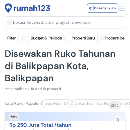
Pasang Iklan
Lokasi, keyword, area, project, developer
Filter
Budget & Periode
Properti Baru
Properti deng
Disewakan Ruko Tahunan
di Balikpapan Kota,
Balikpapan
Menampilkan 1-19 dari 19 properti
Kata Kunci Populer
|
Siap Huni (6)
Dekat Fasilitas Kesehatan (4)
15
Ruko
Rp 250 Juta Total /tahun