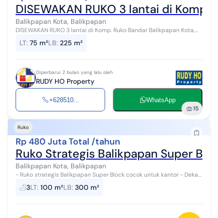
DISEWAKAN RUKO 3 lantai di Komp. R
Balikpapan Kota, Balikpapan
DISEWAKAN RUKO 3 lantai di Komp. Ruko Bandar Balikpapan Kota,
Balikpapan
LT
:
75 m²
LB
:
225 m²
Diperbarui 2 bulan yang lalu oleh
RUDY HO Property
+628510...
WhatsApp
15
Ruko
Rp 480 Juta Total /tahun
Ruko Strategis Balikpapan Super Blo
Balikpapan Kota, Balikpapan
- Ruko strategis Balikpapan Super Block cocok untuk kantor - Dekat
dengan BSB Plaza dan Pentacity Plaza - Lantai 1 tersedia ruang
3
LT
:
100 m²
LB
:
300 m²
resepsionis dan m...