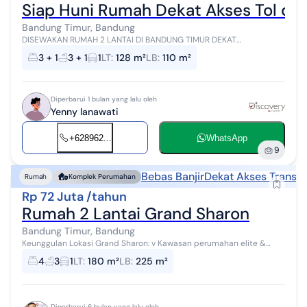
Siap Huni Rumah Dekat Akses Tol da
Bandung Timur, Bandung
DISEWAKAN RUMAH 2 LANTAI DI BANDUNG TIMUR DEKAT
SUMMARECON MALL Bangunan Premium KT 3 + 1 KM 3+ 1 Ruang
3 + 1
3 + 1
1
LT
:
128 m²
LB
:
110 m²
keluarga dgn 2 AC Tiap kamar ada AC Wa...
Diperbarui 1 bulan yang lalu oleh
Yenny lanawati
+628962...
WhatsApp
9
Bebas Banjir
Dekat Akses Transpo
Rumah
Komplek Perumahan
Rp 72 Juta /tahun
Rumah 2 Lantai Grand Sharon
Bandung Timur, Bandung
Keunggulan Lokasi Grand Sharon: v️ Kawasan perumahan elite &
tertata rapi v️ One gate system & keamanan 24 jam v️ Dekat
4
3
1
LT
:
180 m²
LB
:
225 m²
Summarecon Bandung v...
Diperbarui 6 bulan yang lalu oleh