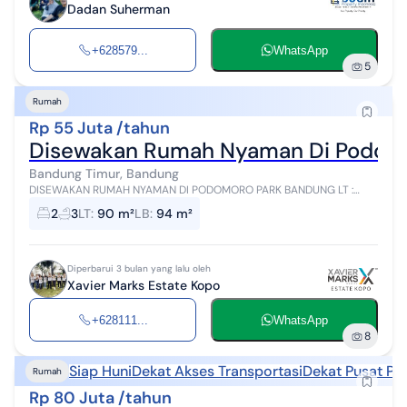
Dadan Suherman
+628579...
WhatsApp
5
Rumah
Rp 55 Juta /tahun
Disewakan Rumah Nyaman Di Podomo
Bandung Timur, Bandung
DISEWAKAN RUMAH NYAMAN DI PODOMORO PARK BANDUNG LT :
90m2 LB : 94m2 KT : 2 KM : 3 Listrik : 3500 watt Air : PDAM Lantai : 2
2
3
LT
:
90 m²
LB
:
94 m²
Hadap : Timur SHM Harg...
Diperbarui 3 bulan yang lalu oleh
Xavier Marks Estate Kopo
+628111...
WhatsApp
8
Siap Huni
Dekat Akses Transportasi
Dekat Pusat Pe
Rumah
Rp 80 Juta /tahun