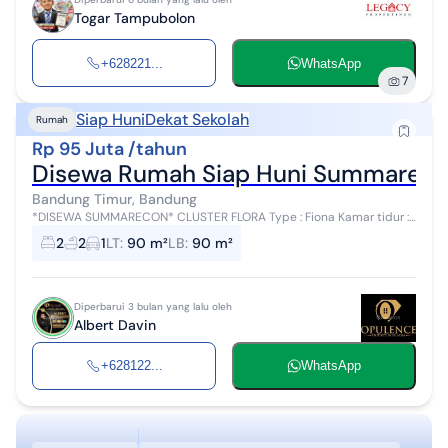
Togar Tampubolon
+628221...
WhatsApp
7
Siap Huni
Dekat Sekolah
Rumah
Rp 95 Juta /tahun
Disewa Rumah Siap Huni Summarecon
Bandung Timur, Bandung
*DISEWA SUMMARECON* CLUSTER FLORA Type : Fiona Kamar tidur :
2 Kamar mandi : 2 Lebar : 6 meter Panjang : 15 meter Listrik : 2200
2
2
1
LT
:
90 m²
LB
:
90 m²
Furnished Harga ...
Diperbarui 3 bulan yang lalu oleh
Albert Davin
+628122...
WhatsApp