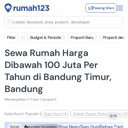
Pasang Iklan
Lokasi, keyword, area, project, developer
Filter
Budget & Periode
Properti Baru
Properti deng
Sewa Rumah Harga
Dibawah 100 Juta Per
Tahun di Bandung Timur,
Bandung
Menampilkan 1-7 dari 7 properti
Kata Kunci Populer
|
Siap Huni (4)
Dekat Pusat Perbelanjaan (3)
14
Bisa Nego
Siap Huni
Bebas Banjir
Rumah
Komplek Perumahan