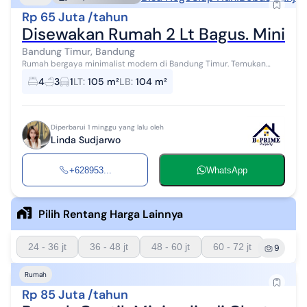
Rp 65 Juta /tahun
Disewakan Rumah 2 Lt Bagus. Minima
Bandung Timur, Bandung
Rumah bergaya minimalist modern di Bandung Timur. Temukan
rumah 2 lantai yang asri ini, disewakan dengan pemandangan asri
4
3
1
LT
:
105 m²
LB
:
104 m²
yang menambah nilai est...
Diperbarui 1 minggu yang lalu oleh
Linda Sudjarwo
+628953...
WhatsApp
Pilih Rentang Harga Lainnya
24 - 36 jt
36 - 48 jt
48 - 60 jt
60 - 72 jt
9
Rumah
Rp 85 Juta /tahun