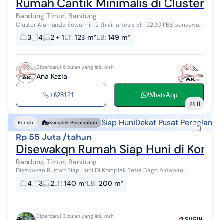
Rumah Cantik Minimalis di Cluster
Bandung Timur, Bandung
Cluster Alamanda Sewa min 2 th air artesis pln 2200 PBB penyewa
deposit 10%
3
4
2 + 1
LT
:
128 m²
LB
:
149 m²
Diperbarui 6 bulan yang lalu oleh
Ana Kezia
+628121...
WhatsApp
11
Siap Huni
Dekat Pusat Perbelanja
Rumah
Komplek Perumahan
Rp 55 Juta /tahun
Disewakqn Rumah Siap Huni di Komp
Bandung Timur, Bandung
Disewakan Rumah Siap Huni Di Komplek Setra Dago Antapani
Bandung - Lokasi strategis, Jalan lebar, keamanan 24 jam Data
4
3
2
LT
:
140 m²
LB
:
200 m²
Property Luas tanah : 140m�...
Diperbarui 3 bulan yang lalu oleh