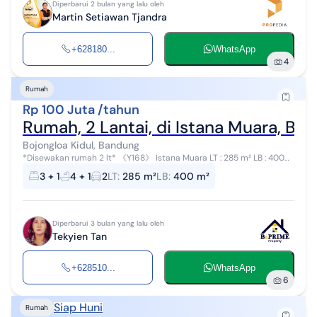
Diperbarui 2 bulan yang lalu oleh
Martin Setiawan Tjandra
+628180...
WhatsApp
4
Rumah
Rp 100 Juta /tahun
Rumah, 2 Lantai, di Istana Muara, Boj
Bojongloa Kidul, Bandung
*Disewakan rumah 2 lt* 《Y168》 Istana Muara LT : 285 m² LB : 400
m² KT : 3 + 1 KM : 4 + 1 Air : Sible Listrik : 2200 Watt token Carport : 2
3 + 1
4 + 1
2
LT
:
285 m²
LB
:
400 m²
m...
Diperbarui 3 bulan yang lalu oleh
Tekyien Tan
+628510...
WhatsApp
6
Siap Huni
Rumah