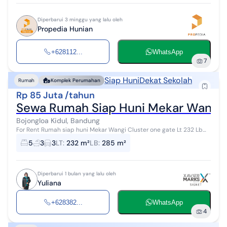
Diperbarui 3 minggu yang lalu oleh
Propedia Hunian
+628112...
WhatsApp
7
Siap Huni
Dekat Sekolah
Rumah
Komplek Perumahan
Rp 85 Juta /tahun
Sewa Rumah Siap Huni Mekar Wangi
Bojongloa Kidul, Bandung
For Rent Rumah siap huni Mekar Wangi Cluster one gate Lt 232 Lb
285 Kt 5+3 Km 2 Carport 2-3 mobil Submersibel Semi furnished
5
3
3
LT
:
232 m²
LB
:
285 m²
(kitchen set, ac, kom...
Diperbarui 1 bulan yang lalu oleh
Yuliana
+628382...
WhatsApp
4