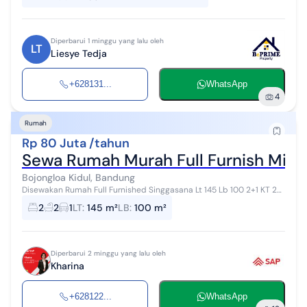
Diperbarui 1 minggu yang lalu oleh
LT
Liesye Tedja
+628131...
WhatsApp
4
Rumah
Rp 80 Juta /tahun
Sewa Rumah Murah Full Furnish Mini
Bojongloa Kidul, Bandung
Disewakan Rumah Full Furnished Singgasana Lt 145 Lb 100 2+1 KT 2
KM AC Carport Listrik 2200 Hadap Timur Laut Deposit 10Jt per thn
2
2
1
LT
:
145 m²
LB
:
100 m²
Sewa 80jt nego...
Diperbarui 2 minggu yang lalu oleh
Kharina
+628122...
WhatsApp