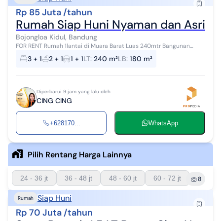
Rp 85 Juta /tahun
Rumah Siap Huni Nyaman dan Asri di
Bojongloa Kidul, Bandung
FOR RENT Rumah 1lantai di Muara Barat Luas 240mtr Bangunan
180mtr Lebar 12 Kt 3+1 Km 2+1 Listrik 2200watt Air artesis Garasi 1
3 + 1
2 + 1
1 + 1
LT
:
240 m²
LB
:
180 m²
Carport 1 Taman dep...
Diperbarui 9 jam yang lalu oleh
CING CING
+628170...
WhatsApp
Pilih Rentang Harga Lainnya
24 - 36 jt
36 - 48 jt
48 - 60 jt
60 - 72 jt
8
Siap Huni
Rumah
Rp 70 Juta /tahun