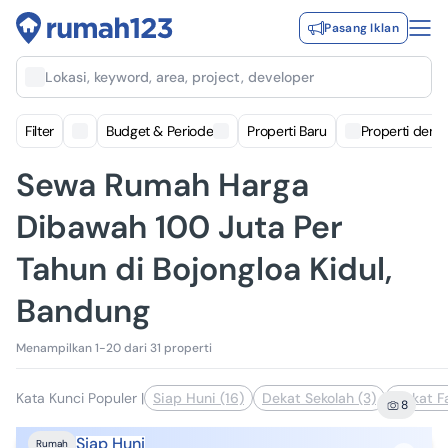
Pasang Iklan
Lokasi, keyword, area, project, developer
Filter
Budget & Periode
Properti Baru
Properti deng
Sewa Rumah Harga
Dibawah 100 Juta Per
Tahun di Bojongloa Kidul,
Bandung
Menampilkan 1-20 dari 31 properti
Kata Kunci Populer
|
Siap Huni (16)
Dekat Sekolah (3)
Dekat Fa
8
Siap Huni
Rumah