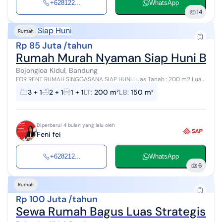
+628122...
WhatsApp
14
Siap Huni
Rumah
Rp 85 Juta /tahun
Rumah Murah Nyaman Siap Huni Bagu
Bojongloa Kidul, Bandung
FOR RENT RUMAH SINGGASANA SIAP HUNI Luas Tanah : 200 m2 Luas
bangunan : 150 m2 Lebar muka : 10 m2 Lantai :1 lantai ( Atas Jemuran
3 + 1
2 + 1
1 + 1
LT
:
200 m²
LB
:
150 m²
+ 1 kamar ) KT...
Diperbarui 4 bulan yang lalu oleh
Feni fei
+628212...
WhatsApp
6
Rumah
Rp 100 Juta /tahun
Sewa Rumah Bagus Luas Strategis 