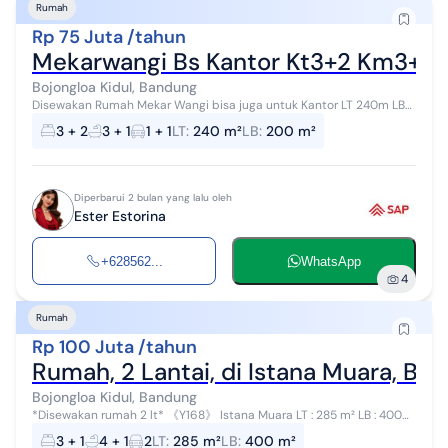
Rumah
Rp 75 Juta /tahun
Mekarwangi Bs Kantor Kt3+2 Km3+1 
Bojongloa Kidul, Bandung
Disewakan Rumah Mekar Wangi bisa juga untuk Kantor LT 240m LB
200m KT 3+2 KM 3+1 Air pdam ada tandon tanam Listrik 4400
3 + 2
3 + 1
1 + 1
LT
:
240 m²
LB
:
200 m²
Garasi 1 Carport 1 Harga...
Diperbarui 2 bulan yang lalu oleh
Ester Estorina
+628562...
WhatsApp
4
Rumah
Rp 100 Juta /tahun
Rumah, 2 Lantai, di Istana Muara, Boj
Bojongloa Kidul, Bandung
*Disewakan rumah 2 lt* 《Y168》 Istana Muara LT : 285 m² LB : 400
m² KT : 3 + 1 KM : 4 + 1 Air : Sible Listrik : 2200 Watt token Carport : 2
3 + 1
4 + 1
2
LT
:
285 m²
LB
:
400 m²
m...