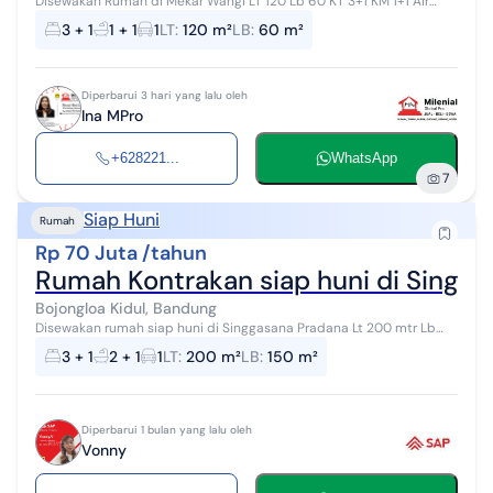
Disewakan Rumah di Mekar Wangi LT 120 Lb 60 KT 3+1 KM 1+1 Air
Artesis Listrik 2200 watt token Carport 2 1,5 lantai AC 2 Water
3 + 1
1 + 1
1
LT
:
120 m²
LB
:
60 m²
heater 1 Kulkas 1 K...
Diperbarui 3 hari yang lalu oleh
Ina MPro
+628221...
WhatsApp
7
Siap Huni
Rumah
Rp 70 Juta /tahun
Rumah Kontrakan siap huni di Singg
Bojongloa Kidul, Bandung
Disewakan rumah siap huni di Singgasana Pradana Lt 200 mtr Lb
150 mtr Kt 3+1 Km 2+1 Air artesis Listrik abodemen 2200 Hadap
3 + 1
2 + 1
1
LT
:
200 m²
LB
:
150 m²
selatan
Diperbarui 1 bulan yang lalu oleh
Vonny