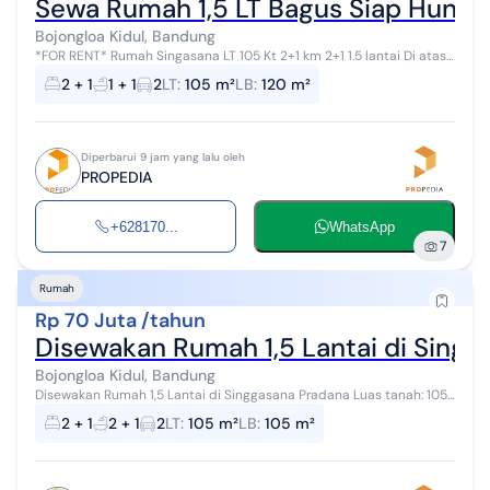
Sewa Rumah 1,5 LT Bagus Siap Huni d
Bojongloa Kidul, Bandung
*FOR RENT* Rumah Singasana LT 105 Kt 2+1 km 2+1 1.5 lantai Di atas
ada kamar untuk art Hadap selatan Carport 2 mobil LM 7 x15 Semi
2 + 1
1 + 1
2
LT
:
105 m²
LB
:
120 m²
furnish Rak ...
Diperbarui 9 jam yang lalu oleh
PROPEDIA
+628170...
WhatsApp
7
Rumah
Rp 70 Juta /tahun
Disewakan Rumah 1,5 Lantai di Sing
Bojongloa Kidul, Bandung
Disewakan Rumah 1,5 Lantai di Singgasana Pradana Luas tanah: 105
m2 lebar muka: 7 m2 (15x7) Kamar tidur: 2+1 Kamar mandi: 2+1
2 + 1
2 + 1
2
LT
:
105 m²
LB
:
105 m²
Carport: 2 mobil Had...