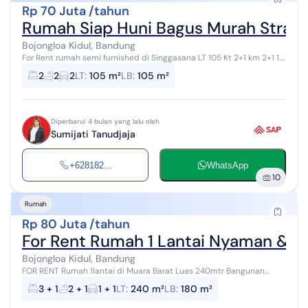
Rp 70 Juta /tahun
Rumah Siap Huni Bagus Murah Strate
Bojongloa Kidul, Bandung
For Rent rumah semi furnished di Singgasana LT 105 Kt 2+1 km 2+1 1.5
lantai Di atas ada kamar untuk art Hadap selatan Carport 2 mobil
2
2
2
LT
:
105 m²
LB
:
105 m²
LM 7 -Rak...
Diperbarui 4 bulan yang lalu oleh
Sumijati Tanudjaja
+628182...
WhatsApp
10
Rumah
Rp 80 Juta /tahun
For Rent Rumah 1 Lantai Nyaman & As
Bojongloa Kidul, Bandung
FOR RENT Rumah 1lantai di Muara Barat Luas 240mtr Bangunan
180mtr Lebar 12 Kt 3+1 Km 2+1 Listrik 2200watt Air artesis Garasi 1
3 + 1
2 + 1
1 + 1
LT
:
240 m²
LB
:
180 m²
Carport 1 Taman dep...