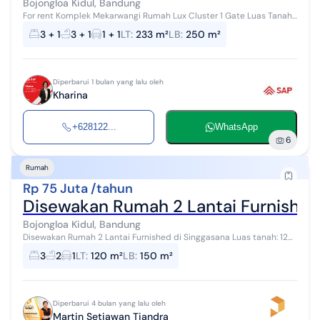
Bojongloa Kidul, Bandung
For rent Komplek Mekarwangi Rumah Lux Cluster 1 Gate Luas Tanah
233 m² Lebar Muka 11 meter L. Bangunan 250 m² Bangunan 2 Lantai
3 + 1
3 + 1
1 + 1
LT
:
233 m²
LB
:
250 m²
Kamar Tidur 3...
Diperbarui 1 bulan yang lalu oleh
Kharina
+628122...
WhatsApp
6
Rumah
Rp 75 Juta /tahun
Disewakan Rumah 2 Lantai Furnished
Bojongloa Kidul, Bandung
Disewakan Rumah 2 Lantai Furnished di Singgasana Luas tanah: 120
m2 Luas bangunan: 150 m2 Kamar tidur: 3 Kamar mandi: 2 Listrik:
3
2
1
LT
:
120 m²
LB
:
150 m²
3500 watt Air: ar...
Diperbarui 4 bulan yang lalu oleh
Martin Setiawan Tjandra