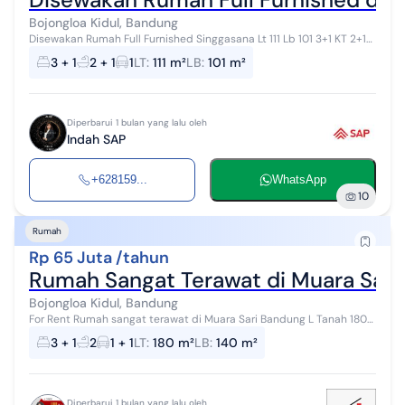
Bojongloa Kidul, Bandung
Disewakan Rumah Full Furnished Singgasana Lt 111 Lb 101 3+1 KT 2+1
KM AC 2 Listrik 2200 Hadap Utara Deposit 5Jt Sewa 75jt CSL
3 + 1
2 + 1
1
LT
:
111 m²
LB
:
101 m²
Diperbarui 1 bulan yang lalu oleh
Indah SAP
+628159...
WhatsApp
10
Rumah
Rp 65 Juta /tahun
Rumah Sangat Terawat di Muara Sari
Bojongloa Kidul, Bandung
For Rent Rumah sangat terawat di Muara Sari Bandung L Tanah 180
m² L Bangunan 140 m² K tidur 3 + 1 K mandi 2 Air PDAM Listrik 1.300
3 + 1
2
1 + 1
LT
:
180 m²
LB
:
140 m²
Watt Garas...
Diperbarui 1 bulan yang lalu oleh