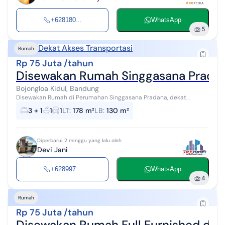
+628180...
WhatsApp
5
Dekat Akses Transportasi
Rumah
Rp 75 Juta /tahun
Disewakan Rumah Singgasana Prada
Bojongloa Kidul, Bandung
Disewakan Rumah di Perumahan Singgasana Pradana, dekat
sekolah Kalam Kudus, dekat akses tol Moh. Toha, dekat Supermarket
3 + 1
1
1
LT
:
178 m²
LB
:
130 m²
Yogya, dekat Yayasan Harap...
Diperbarui 2 minggu yang lalu oleh
Devi Jani
+628997...
WhatsApp
4
Rumah
Rp 75 Juta /tahun
Disewakan Rumah Full Furnished di 