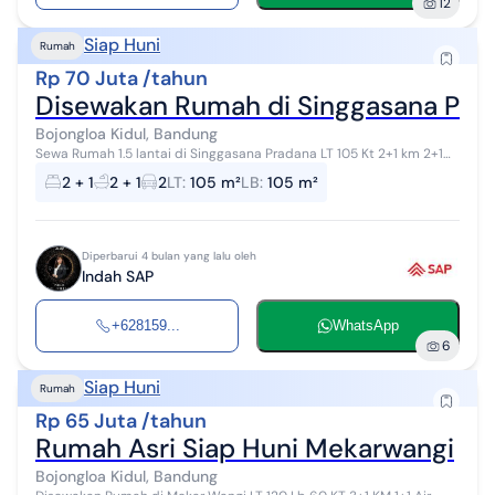
12
Siap Huni
Rumah
Rp 70 Juta /tahun
Disewakan Rumah di Singgasana Pra
Bojongloa Kidul, Bandung
Sewa Rumah 1.5 lantai di Singgasana Pradana LT 105 Kt 2+1 km 2+1
Kamar utama ada kamar mandi dalam Di atas ada kamar untuk art
2 + 1
2 + 1
2
LT
:
105 m²
LB
:
105 m²
Hadap selatan Ca...
Diperbarui 4 bulan yang lalu oleh
Indah SAP
+628159...
WhatsApp
6
Siap Huni
Rumah
Rp 65 Juta /tahun
Rumah Asri Siap Huni Mekarwangi
Bojongloa Kidul, Bandung