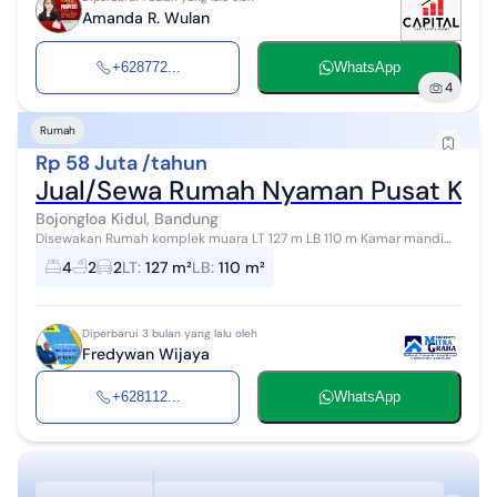
Amanda R. Wulan
+628772...
WhatsApp
4
Rumah
Rp 58 Juta /tahun
Jual/Sewa Rumah Nyaman Pusat Kot
Bojongloa Kidul, Bandung
Disewakan Rumah komplek muara LT 127 m LB 110 m Kamar mandi
1+1 Kamar tidur 3+1 Air azrtesis Listrik 2200 watt Carport 2 Sewa 58jt
4
2
2
LT
:
127 m²
LB
:
110 m²
/ tahun jual 2 6...
Diperbarui 3 bulan yang lalu oleh
Fredywan Wijaya
+628112...
WhatsApp