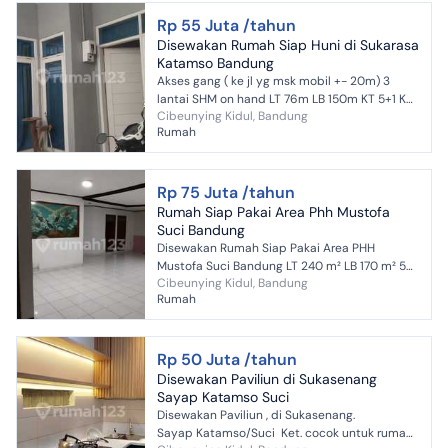
Rp 55 Juta /tahun
Disewakan Rumah Siap Huni di Sukarasa
Katamso Bandung
Akses gang ( ke jl yg msk mobil +- 20m) 3
lantai SHM on hand LT 76m LB 150m KT 5+1 KM
Cibeunying Kidul, Bandung
3 Listrik 5500 watt (pasca bayar) Air PDAM
Rumah
(24jam) 2 toren 10...
Rp 75 Juta /tahun
Rumah Siap Pakai Area Phh Mustofa
Suci Bandung
Disewakan Rumah Siap Pakai Area PHH
Mustofa Suci Bandung LT 240 m² LB 170 m² 5
Cibeunying Kidul, Bandung
kamar + 1 kamar pembantu 3 kamar mandi
Rumah
Garasi 2 mobil Listrik 22...
Rp 50 Juta /tahun
Disewakan Paviliun di Sukasenang
Sayap Katamso Suci
Disewakan Paviliun , di Sukasenang.
Sayap Katamso/Suci Ket. cocok untuk rumah