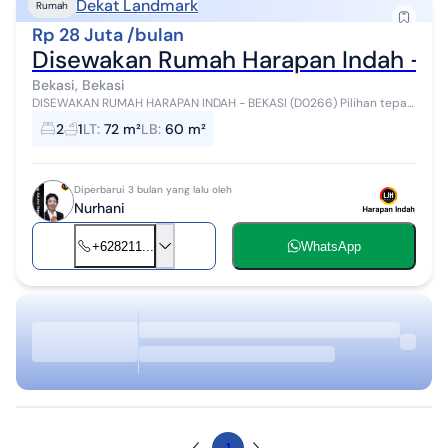
Dekat Landmark
Rumah
Rp 28 Juta /bulan
Disewakan Rumah Harapan Indah - B
Bekasi, Bekasi
DISEWAKAN RUMAH HARAPAN INDAH - BEKASI (D0266) Pilihan tepat
untuk hunian nyaman dengan harga sewa terjangkau! Spesifikasi:
2
1
LT
:
72 m²
LB
:
60 m²
Luas Tanah: 72 m² L...
Diperbarui 3 bulan yang lalu oleh
Nurhani
+628211...
WhatsApp