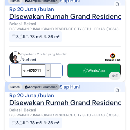
Siap Huni
Rumah
Komplek Perumahan
Rp 20 Juta /bulan
Disewakan Rumah Grand Residence C
Bekasi, Bekasi
DISEWAKAN RUMAH GRAND RESIDENCE CITY SETU - BEKASI (D0348)
Hunian nyaman dengan fasilitas lengkap dan harga sewa menarik-
3
1
LT
:
78 m²
LB
:
36 m²
cocok untuk keluarga Sp...
Diperbarui 2 bulan yang lalu oleh
Nurhani
+628211...
WhatsApp
11
Siap Huni
Rumah
Komplek Perumahan
Rp 20 Juta /bulan
Disewakan Rumah Grand Residence C
Bekasi, Bekasi
DISEWAKAN RUMAH GRAND RESIDENCE CITY SETU - BEKASI (D0348)
Hunian nyaman dengan fasilitas lengkap dan harga sewa menarik-
3
1
LT
:
78 m²
LB
:
36 m²
cocok untuk keluarga Sp...