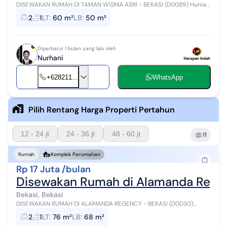
DISEWAKAN RUMAH DI TAMAN WISMA ASRI - BEKASI (D0089) Hunian
nyaman dengan harga sewa terjangkau di lingkungan yang
2
1
LT
:
60 m²
LB
:
50 m²
berkembang! Spesifikasi: Luas...
Diperbarui 1 bulan yang lalu oleh
Nurhani
+628211...
WhatsApp
Pilih Rentang Harga Properti Pertahun
12 - 24 jt
24 - 36 jt
48 - 60 jt
11
Rumah
Komplek Perumahan
Rp 17 Juta /bulan
Disewakan Rumah di Alamanda Rege
Bekasi, Bekasi
DISEWAKAN RUMAH DI ALAMANDA REGENCY - BEKASI (D0030)
Hunian nyaman dengan posisi hook di lingkungan yang strategis
2
1
LT
:
76 m²
LB
:
68 m²
dan berkembang! Spesifikasi: ...