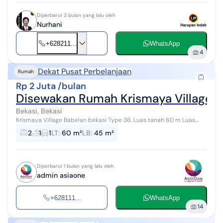
Diperbarui 3 bulan yang lalu oleh
Nurhani
+628211...
WhatsApp
4
Dekat Pusat Perbelanjaan
Rumah
Rp 2 Juta /bulan
Disewakan Rumah Krismaya Village B
Bekasi, Bekasi
Krismaya Village Babelan bekasi Type 36. Luas tanah 60 m Luas
bangunan 45 2 kamar tidur. 1kamar mandi Listrik 1300 wt. Air PAM
2
1
1
LT
:
60 m²
LB
:
45 m²
Berlokasi di...
Diperbarui 1 bulan yang lalu oleh
admin asiaone
+628111...
WhatsApp
14