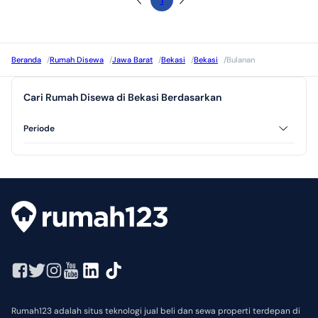
1
Beranda
/
Rumah Disewa
/
Jawa Barat
/
Bekasi
/
Bekasi
/
Bulanan
Cari Rumah Disewa di Bekasi Berdasarkan
Periode
Tahunan
Rumah123 adalah situs teknologi jual beli dan sewa properti terdepan di