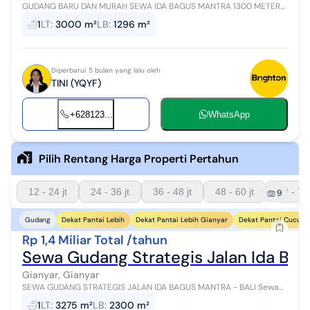
GUDANG BARU DAN MURAH SEWA IDA BAGUS MANTRA 1300 METER
Sewa Gudang IDA-BAGUS-MANTRA-GIANYAR-BALI - Gianyar LT
1
LT
:
3000 m²
LB
:
1296 m²
3000 LB 1296 Dimensi 33 x 40 Listrik...
Diperbarui 5 bulan yang lalu oleh
TINI (YQYF)
+628123...
WhatsApp
Pilih Rentang Harga Properti Pertahun
12 - 24 jt
24 - 36 jt
36 - 48 jt
48 - 60 jt
60 - 72 
9
Dekat Pantai Lebih
Dekat Pantai Lebih Gianyar
Dekat Pantai Cucuka
Gudang
Rp 1,4 Miliar Total /tahun
Sewa Gudang Strategis Jalan Ida Bag
Gianyar, Gianyar
SEWA GUDANG STRATEGIS JALAN IDA BAGUS MANTRA - BALI Sewa
Gudang IDA BAGUS MANTRA GIANYAR - Gianyar LT 3275 LB 2300
1
LT
:
3275 m²
LB
:
2300 m²
Listrik 13200 Rp 1.400.000.000 ...