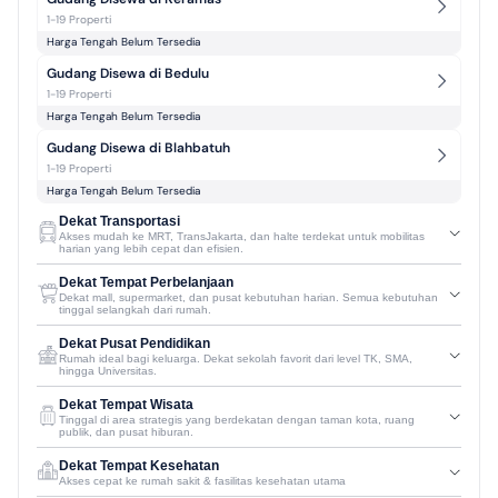
1-19 Properti
Harga Tengah Belum Tersedia
Gudang Disewa di Bedulu
1-19 Properti
Harga Tengah Belum Tersedia
Gudang Disewa di Blahbatuh
1-19 Properti
Harga Tengah Belum Tersedia
Dekat Transportasi
Akses mudah ke MRT, TransJakarta, dan halte terdekat untuk mobilitas
harian yang lebih cepat dan efisien.
Dekat Tempat Perbelanjaan
Dekat mall, supermarket, dan pusat kebutuhan harian. Semua kebutuhan
tinggal selangkah dari rumah.
Dekat Pusat Pendidikan
Rumah ideal bagi keluarga. Dekat sekolah favorit dari level TK, SMA,
hingga Universitas.
Dekat Tempat Wisata
Tinggal di area strategis yang berdekatan dengan taman kota, ruang
publik, dan pusat hiburan.
Dekat Tempat Kesehatan
Akses cepat ke rumah sakit & fasilitas kesehatan utama