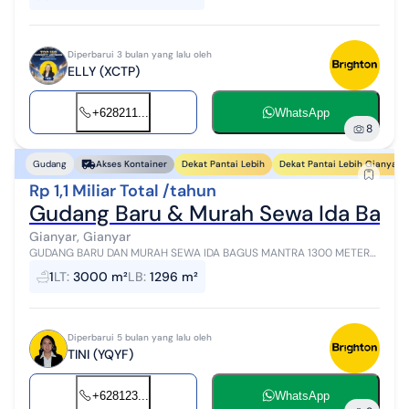
Diperbarui 3 bulan yang lalu oleh
ELLY (XCTP)
+628211...
WhatsApp
8
Dekat Pantai Lebih
Dekat Pantai Lebih Gianyar
Gudang
Akses Kontainer
Rp 1,1 Miliar Total /tahun
Gudang Baru & Murah Sewa Ida Bagu
Gianyar, Gianyar
GUDANG BARU DAN MURAH SEWA IDA BAGUS MANTRA 1300 METER
Sewa Gudang IDA-BAGUS-MANTRA-GIANYAR-BALI - Gianyar LT
1
LT
:
3000 m²
LB
:
1296 m²
3000 LB 1296 Dimensi 33 x 40 Listrik...
Diperbarui 5 bulan yang lalu oleh
TINI (YQYF)
+628123...
WhatsApp