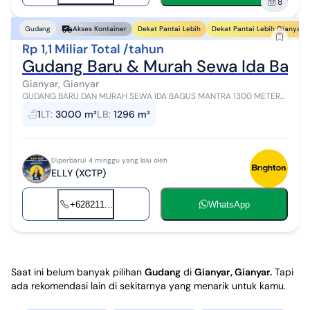
8
Dekat Pantai Lebih
Dekat Pantai Lebih Gianyar
Gudang
Akses Kontainer
Rp 1,1 Miliar Total /tahun
Gudang Baru & Murah Sewa Ida Bagu
Gianyar, Gianyar
GUDANG BARU DAN MURAH SEWA IDA BAGUS MANTRA 1300 METER
Sewa Gudang IDA-BAGUS-MANTRA-GIANYAR-BALI - Gianyar LT
1
LT
:
3000 m²
LB
:
1296 m²
3000 LB 1296 Dimensi 33 x 40 Listrik...
Diperbarui 4 minggu yang lalu oleh
ELLY (XCTP)
+628211...
WhatsApp
Saat ini belum banyak pilihan
Gudang
di
Gianyar, Gianyar
.
Tapi
ada rekomendasi lain di sekitarnya yang menarik untuk kamu.