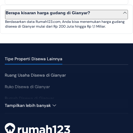
Berapa kisaran harga gudang di Gianyar?
Berdasarkan data Rumah123.com, Anda bisa menemukan harga gudang
disewa di Gianyar mulai dari Rp 200 Juta hingga Rp 1,1 Miliar.
Tipe Properti Disewa Lainnya
Ruang Usaha Disewa di Gianyar
Ruko Disewa di Gianyar
Rumah Disewa di Gianyar
Harga Tengah: Rp 75 Juta
Tampilkan lebih banyak