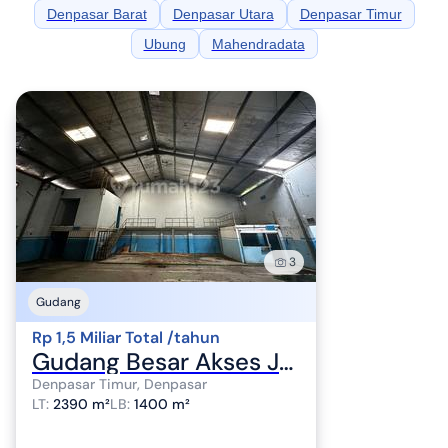
Denpasar Barat
Denpasar Utara
Denpasar Timur
Ubung
Mahendradata
3
Gudang
Rp 1,5 Miliar Total /tahun
Gudang Besar Akses Jalan Utama Bebas Banjir Denpasar Timur
Denpasar Timur, Denpasar
LT
:
2390 m²
LB
:
1400 m²