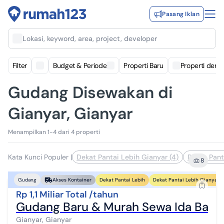
Pasang Iklan
Lokasi, keyword, area, project, developer
Filter
Budget & Periode
Properti Baru
Properti deng
Gudang Disewakan di
Gianyar, Gianyar
Menampilkan 1-4 dari 4 properti
Kata Kunci Populer
|
Dekat Pantai Lebih Gianyar (4)
Dekat Pant
8
Dekat Pantai Lebih
Dekat Pantai Lebih Gianyar
Gudang
Akses Kontainer
Rp 1,1 Miliar Total /tahun
Gudang Baru & Murah Sewa Ida Bagu
Gianyar, Gianyar