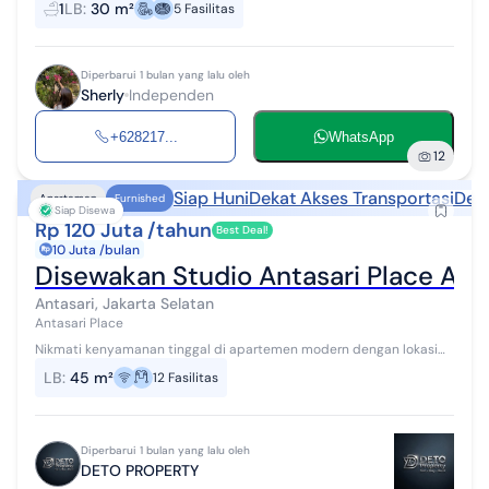
1
LB
:
30 m²
5
Fasilitas
Size 160 x ...
Diperbarui 1 bulan yang lalu oleh
Sherly
Independen
+628217...
WhatsApp
12
Siap Huni
Dekat Akses Transportasi
Deka
Apartemen
Furnished
Siap Disewa
Rp 120 Juta /tahun
Best Deal!
10 Juta /bulan
Disewakan Studio Antasari Place Ak
Antasari, Jakarta Selatan
Antasari Place
Nikmati kenyamanan tinggal di apartemen modern dengan lokasi
strategis di kawasan Cilandak, Jakarta Selatan. Antasari Place
LB
:
45 m²
12
Fasilitas
menawarkan akses mudah ...
Diperbarui 1 bulan yang lalu oleh
DETO PROPERTY