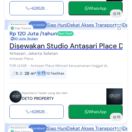
+628528...
WhatsApp
13
Siap Huni
Dekat Akses Transportasi
Deka
Apartemen
Furnished
Siap Disewa
Rp 120 Juta /tahun
Best Deal!
10 Juta /bulan
Disewakan Studio Antasari Place De
Antasari, Jakarta Selatan
Antasari Place
FOR LEASE - Antasari Place Nikmati kenyamanan tinggal di
apartemen modern dengan lokasi strategis di kawasan Cilandak,
1
LB
:
28 m²
12
Fasilitas
Jakarta Selatan. Antasari P...
Diperbarui 1 bulan yang lalu oleh
DETO PROPERTY
+628528...
WhatsApp
15
Siap Huni
Dekat Akses Transportasi
Deka
Apartemen
Furnished
Siap Disewa