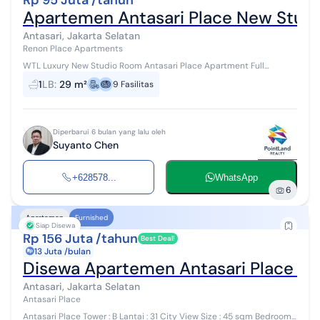
Rp 95 Juta /tahun
Apartemen Antasari Place New Studi
Antasari, Jakarta Selatan
Renon Place Apartments
WTL Luxury New Studio Room Antasari Place Apartment Full
Furnished Jl Pangeran Antasari Jakarta Selatan Tipe Studio Lantai
1
LB
:
29 m²
9
Fasilitas
30 View City Luas 29....
Diperbarui 6 bulan yang lalu oleh
Suyanto Chen
+628578...
WhatsApp
6
Apartemen
Furnished
Siap Disewa
Rp 156 Juta /tahun
Best Deal!
13 Juta /bulan
Disewa Apartemen Antasari Place 1
Antasari, Jakarta Selatan
Antasari Place
Antasari Place Tower : B Lantai : 31 City View Size : 45 sqm Bedroom :