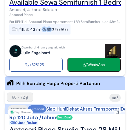
Available Sewa Semifurnish 1 Bedroo
Antasari, Jakarta Selatan
Antasari Place
For RENT di Antasari Place Apartement 1 BR Semifurnish Luas 43m2
Harga Sewa : Rp. 80jt/th Deposit : Rp. 7jt Contact/WA : Ria Lapalonga
1
1
LB
:
43 m²
3
Fasilitas
0895 382`1...
Diperbarui 4 jam yang lalu oleh
Julio Engelhard
+628125...
WhatsApp
Pilih Rentang Harga Properti Pertahun
60 - 72 jt
5
Siap Huni
Dekat Akses Transportasi
Deka
Apartemen
Furnished
Siap Disewa
Rp 120 Juta /tahun
Best Deal!
10 Juta /bulan
Antasari Place Studio Type 28 M² | R