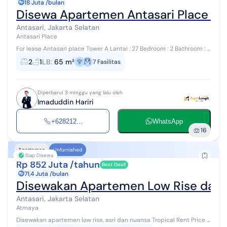
18 Juta /bulan
Disewa Apartemen Antasari Place - 2
Antasari, Jakarta Selatan
Antasari Place
For lease Antasari place Tower A Lantai : 27 Bedroom : 2 Bathroom : 1
Size : 65sqm Full furnished
2
1
LB
:
65 m²
7
Fasilitas
Diperbarui 3 minggu yang lalu oleh
Imaduddin Hariri
+628212...
WhatsApp
16
Apartemen
Unfurnished
Siap Disewa
Rp 852 Juta /tahun
Best Deal!
71,4 Juta /bulan
Disewakan Apartemen Low Rise dan A
Antasari, Jakarta Selatan
Atmaya
Disewakan apartemen low rise, asri dan nuansa Tropical Rent Price :