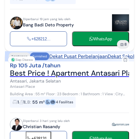
strategis di kawasan Antasari, Ja...
Diperbarui 19 jam yang lalu oleh
Bang Badi Deto Property
+628212...
WhatsApp
8
Dekat Pusat Perbelanjaan
Dekat Sekola
Apartemen
Furnished
Siap Disewa
Rp 105 Juta /tahun
Best Price ! Apartment Antasari Plac
Antasari, Jakarta Selatan
Antasari Place
Building Area : 55 m² Floor : 23 Bedroom : 1 Bathroom : 1 View : City
Certificate: Strata Title Electricity : 4.400 Watts Water : WTP Unit
1
1
LB
:
55 m²
4
Fasilitas
Condit...
Diperbarui 3 hari yang lalu oleh
Christian Rasandy
+628131...
WhatsApp