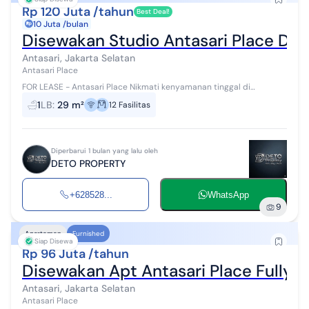
Rp 120 Juta /tahun
Best Deal!
10 Juta /bulan
Disewakan Studio Antasari Place De
Antasari, Jakarta Selatan
Antasari Place
FOR LEASE - Antasari Place Nikmati kenyamanan tinggal di
apartemen modern dengan lokasi strategis di kawasan Cilandak,
1
LB
:
29 m²
12
Fasilitas
Jakarta Selatan. Antasari P...
Diperbarui 1 bulan yang lalu oleh
DETO PROPERTY
+628528...
WhatsApp
9
Apartemen
Furnished
Siap Disewa
Rp 96 Juta /tahun
Disewakan Apt Antasari Place Fully F
Antasari, Jakarta Selatan
Antasari Place