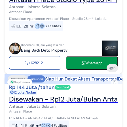
Antasari, Jakarta Selatan
Antasari Place
Disewakan Apartemen Antasari Place - Studio 28 m² | Lokasi
Strategis Jakarta Selatan Nikmati kenyamanan tinggal di
1
LB
:
28 m²
6
Fasilitas
Apartemen Antasari Place yang ...
Diperbarui 19 jam yang lalu oleh
Bang Badi Deto Property
+628212...
WhatsApp
6
Siap Huni
Dekat Akses Transportasi
Deka
Apartemen
Furnished
Siap Disewa
Rp 144 Juta /tahun
Best Deal!
12 Juta /bulan
Disewakan - Rp12 Juta/Bulan Antasari
Antasari, Jakarta Selatan
Antasari Place
FOR RENT - ANTASARI PLACE, JAKARTA SELATAN Nikmati
kenyamanan tinggal di Apartemen Antasari Place yang berlokasi
1
1
LB
:
45 m²
4
Fasilitas