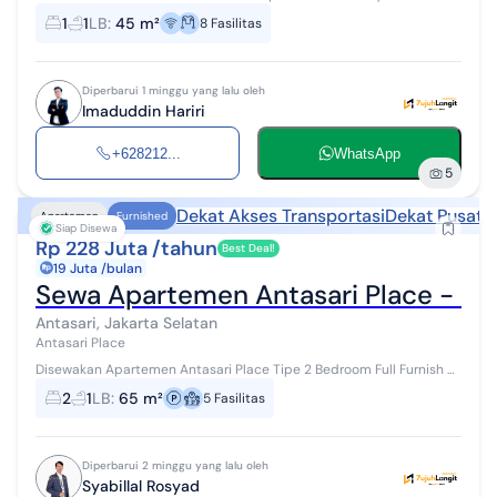
1 Bathroom : 1 Full Furnished
1
1
LB
:
45 m²
8
Fasilitas
Diperbarui 1 minggu yang lalu oleh
Imaduddin Hariri
+628212...
WhatsApp
5
Dekat Akses Transportasi
Dekat Pusat 
Apartemen
Furnished
Siap Disewa
Rp 228 Juta /tahun
Best Deal!
19 Juta /bulan
Sewa Apartemen Antasari Place - 2 
Antasari, Jakarta Selatan
Antasari Place
‎Disewakan Apartemen Antasari Place Tipe 2 Bedroom Full Furnish ‎
‎Apartment Name: Antasari Place ‎Location: Jl. Pangeran Antasari
2
1
LB
:
65 m²
5
Fasilitas
No.45, C...
Diperbarui 2 minggu yang lalu oleh
Syabillal Rosyad