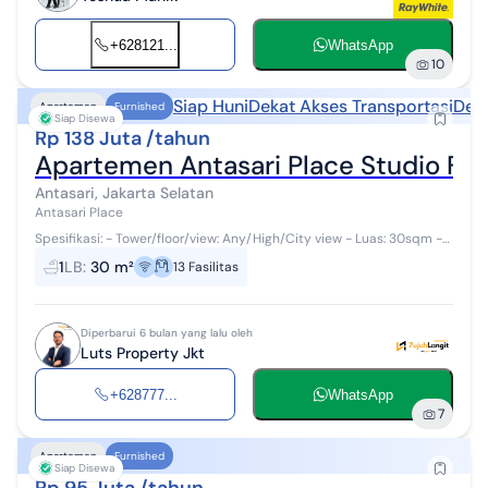
+628121...
WhatsApp
10
Siap Huni
Dekat Akses Transportasi
Deka
Apartemen
Furnished
Siap Disewa
Rp 138 Juta /tahun
Apartemen Antasari Place Studio Full
Antasari, Jakarta Selatan
Antasari Place
Spesifikasi: - Tower/floor/view: Any/High/City view - Luas: 30sqm -
Bedroom: Studio - Bathroom: 1 - Condition: Full Furnished Minimum
1
LB
:
30 m²
13
Fasilitas
Rent 6-12 Mo...
Diperbarui 6 bulan yang lalu oleh
Luts Property Jkt
+628777...
WhatsApp
7
Apartemen
Furnished
Siap Disewa