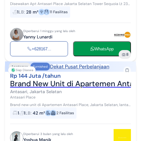
Disewakan Apt Antasari Place Jakarta Selatan Tower Sequoia Lt 23
LB 28m2 Fully Furnished Hrg sewa: 96 jt/ thn (termasuk IPL, wifi
1
LB
:
28 m²
11
Fasilitas
,netflix premi...
Diperbarui 1 minggu yang lalu oleh
Yanny Lunardi
+628167...
WhatsApp
8
Dekat Pusat Perbelanjaan
Apartemen
Furnished
Siap Disewa
Rp 144 Juta /tahun
Brand New Unit di Apartemen Antasari
Antasari, Jakarta Selatan
Antasari Place
Brand new unit di Apartemen Antasari Place, Jakarta Selatan, lantai
7, City View with mountain backdrop Luas bangunan : 42 m2
1
1
LB
:
42 m²
2
Fasilitas
Bedroom : 1 Bathroo...
Diperbarui 3 bulan yang lalu oleh
Yoshua Manik