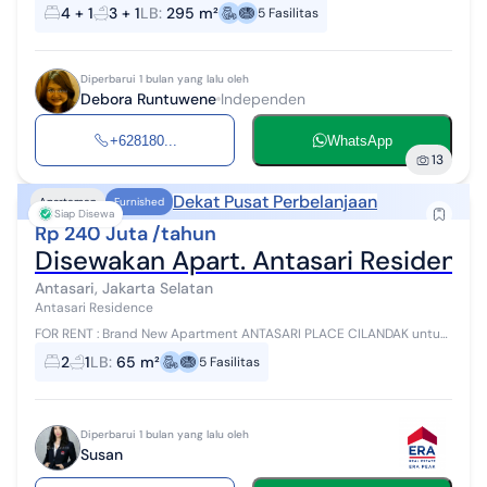
USD 4.100/ month + VAT, Compound fee: 333,33 + VAT 4 bedroom
4 + 1
3 + 1
LB
:
295 m²
5
Fasilitas
and 4 bathroom, ...
Diperbarui 1 bulan yang lalu oleh
Debora Runtuwene
Independen
+628180...
WhatsApp
13
Dekat Pusat Perbelanjaan
Apartemen
Furnished
Siap Disewa
Rp 240 Juta /tahun
Disewakan Apart. Antasari Residence
Antasari, Jakarta Selatan
Antasari Residence
FOR RENT : Brand New Apartment ANTASARI PLACE CILANDAK untuk
disewakan - fully furnished (10/12/2025): - 2 Bedrooms (terbesar
2
1
LB
:
65 m²
5
Fasilitas
dan ternyaman) - 1...
Diperbarui 1 bulan yang lalu oleh
Susan