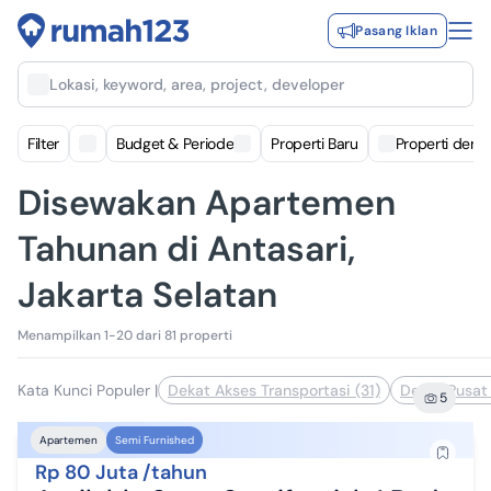
Pasang Iklan
Lokasi, keyword, area, project, developer
Filter
Budget & Periode
Properti Baru
Properti deng
Disewakan Apartemen
Tahunan di Antasari,
Jakarta Selatan
Menampilkan 1-20 dari 81 properti
Kata Kunci Populer
|
Dekat Akses Transportasi (31)
Dekat Pusat 
5
Apartemen
Semi Furnished
Rp 80 Juta /tahun