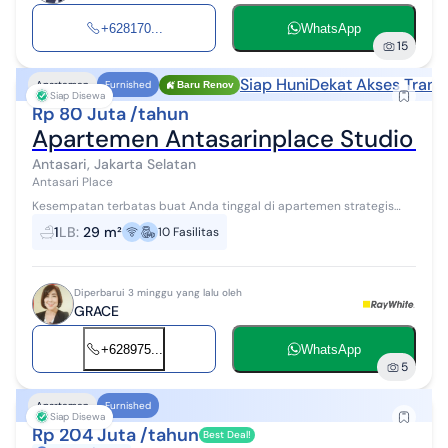
+628170...
WhatsApp
15
Siap Huni
Dekat Akses Trans
Apartemen
Furnished
Baru Renov
Siap Disewa
Rp 80 Juta /tahun
Apartemen Antasarinplace Studio Fu
Antasari, Jakarta Selatan
Antasari Place
Kesempatan terbatas buat Anda tinggal di apartemen strategis
dengan view Swimming pool, dan perkotaan Jakarta Selatan di
1
LB
:
29 m²
10
Fasilitas
jantung Bisnis jakarta. A...
Diperbarui 3 minggu yang lalu oleh
GRACE
+628975...
WhatsApp
5
Apartemen
Furnished
Siap Disewa
Rp 204 Juta /tahun
Best Deal!