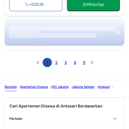
+628138...
WhatsApp
1
2
3
4
5
Beranda
/
Apartemen Disewa
/
DKI Jakarta
/
Jakarta Selatan
/
Antasari
/
Tahunan
Cari Apartemen Disewa di Antasari Berdasarkan
Periode
Bulanan
Harian