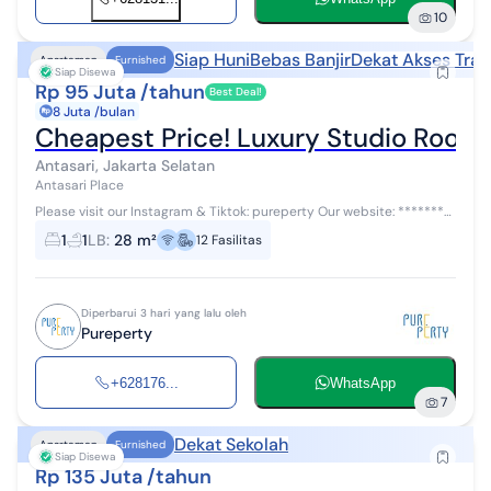
10
Siap Huni
Bebas Banjir
Dekat Akses Tran
Apartemen
Furnished
Siap Disewa
Rp 95 Juta /tahun
Best Deal!
8 Juta /bulan
Cheapest Price! Luxury Studio Room A
Antasari, Jakarta Selatan
Antasari Place
Please visit our Instagram & Tiktok: pureperty Our website: ********
Thank you! For Rent, Luxury yet Cheapest Studio Room Antasari
1
1
LB
:
28 m²
12
Fasilitas
Place Full Fur...
Diperbarui 3 hari yang lalu oleh
Pureperty
+628176...
WhatsApp
7
Dekat Sekolah
Apartemen
Furnished
Siap Disewa
Rp 135 Juta /tahun