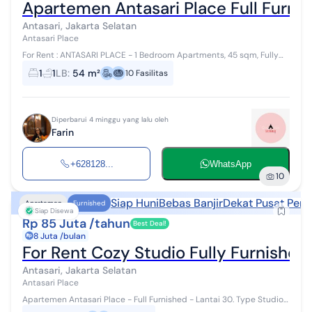
Apartemen Antasari Place Full Furnis
Antasari, Jakarta Selatan
Antasari Place
For Rent : ANTASARI PLACE - 1 Bedroom Apartments, 45 sqm, Fully
Furnished. Antasari , Jakarta Selatan Apartemen Antasari Place Jl.
1
1
LB
:
54 m²
10
Fasilitas
Pangeran A...
Diperbarui 4 minggu yang lalu oleh
Farin
+628128...
WhatsApp
10
Siap Huni
Bebas Banjir
Dekat Pusat Perb
Apartemen
Furnished
Siap Disewa
Rp 85 Juta /tahun
Best Deal!
8 Juta /bulan
For Rent Cozy Studio Fully Furnishe
Antasari, Jakarta Selatan
Antasari Place
Apartemen Antasari Place - Full Furnished - Lantai 30. Type Studio -
Luas 30 sqm. Full Furnished : - Automated Door lock - Kasur Queen