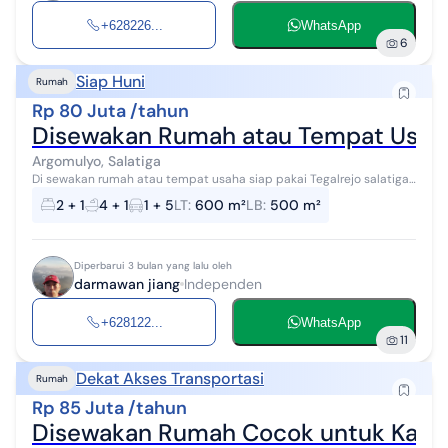
+628226...
WhatsApp
6
Siap Huni
Rumah
Rp 80 Juta /tahun
Disewakan Rumah atau Tempat Usah
Argomulyo, Salatiga
Di sewakan rumah atau tempat usaha siap pakai Tegalrejo salatiga
Lt. 600 Lb. 450 4 km pdam listrik 3300w Harga 80 jt / thn nego
2 + 1
4 + 1
1 + 5
LT
:
600 m²
LB
:
500 m²
by.iksltg
Diperbarui 3 bulan yang lalu oleh
darmawan jiang
Independen
+628122...
WhatsApp
11
Dekat Akses Transportasi
Rumah
Rp 85 Juta /tahun
Disewakan Rumah Cocok untuk Kant