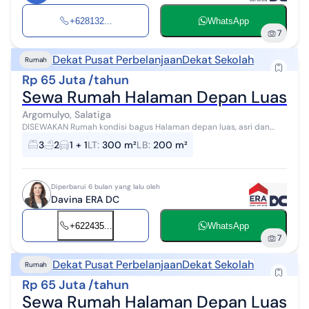
+628132...
WhatsApp
7
Dekat Pusat Perbelanjaan
Dekat Sekolah
Rumah
Rp 65 Juta /tahun
Sewa Rumah Halaman Depan Luas di T
Argomulyo, Salatiga
DISEWAKAN Rumah kondisi bagus Halaman depan luas, asri dan
sejuk Terdiri : K.tidur 3, K.mandi 2, listrik 1300 watt, air PAM,
3
2
1 + 1
LT
:
300 m²
LB
:
200 m²
unfurnished, carport...
Diperbarui 6 bulan yang lalu oleh
Davina ERA DC
+622435...
WhatsApp
7
Dekat Pusat Perbelanjaan
Dekat Sekolah
Rumah
Rp 65 Juta /tahun
Sewa Rumah Halaman Depan Luas di T