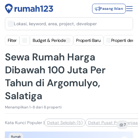
Pasang Iklan
Lokasi, keyword, area, project, developer
Filter
Budget & Periode
Properti Baru
Properti deng
Sewa Rumah Harga
Dibawah 100 Juta Per
Tahun di Argomulyo,
Salatiga
Menampilkan 1-8 dari 8 properti
Kata Kunci Populer
|
Dekat Sekolah (5)
Dekat Pusat Perbelanjaa
7
Rumah