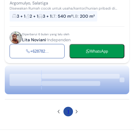
Argomulyo, Salatiga
Disewakan Rumah cocok untuk usaha/kantor/hunian pribadi di
lingkungan aman dan nyaman. Akses mobil simpangan 3 menit ke
3 + 1
2 + 1
3 + 1
LT
:
540 m²
LB
:
200 m²
Luwes SWL 2 menit ke Kayu...
Diperbarui 6 bulan yang lalu oleh
Lita Noviani
Independen
+628782...
WhatsApp
1