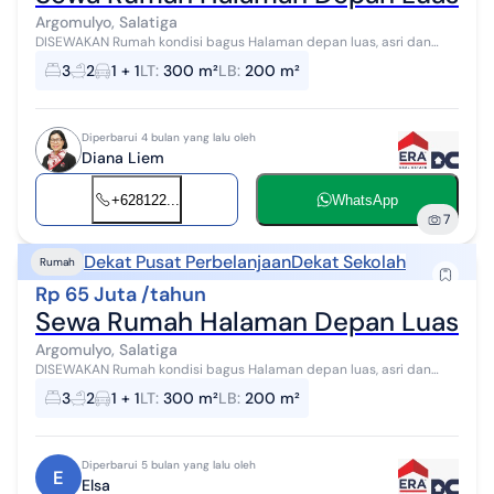
Argomulyo, Salatiga
DISEWAKAN Rumah kondisi bagus Halaman depan luas, asri dan
sejuk Terdiri : K.tidur 3, K.mandi 2, listrik 1300 watt, air PAM,
3
2
1 + 1
LT
:
300 m²
LB
:
200 m²
unfurnished, carport...
Diperbarui 4 bulan yang lalu oleh
Diana Liem
+628122...
WhatsApp
7
Dekat Pusat Perbelanjaan
Dekat Sekolah
Rumah
Rp 65 Juta /tahun
Sewa Rumah Halaman Depan Luas di T
Argomulyo, Salatiga
DISEWAKAN Rumah kondisi bagus Halaman depan luas, asri dan
sejuk Terdiri : K.tidur 3, K.mandi 2, listrik 1300 watt, air PAM,
3
2
1 + 1
LT
:
300 m²
LB
:
200 m²
unfurnished, carport...
Diperbarui 5 bulan yang lalu oleh
E
Elsa