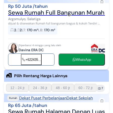
Rp 50 Juta /tahun
Sewa Rumah Full Bangunan Murah di 
Argomulyo, Salatiga
dijual & disewakan Rumah full bangunan bagus & kokoh Terdiri :
Kamar tidur 2 Kamar mandi 2 Listrik 2200 Air PAM Hadap timur Luas
2
2
LT
:
170 m²
LB
:
170 m²
tanah 170...
Diperbarui 4 minggu yang lalu oleh
Davina ERA DC
+622435...
WhatsApp
Pilih Rentang Harga Lainnya
12 - 24 jt
24 - 36 jt
48 - 60 jt
60 - 72 jt
7
Dekat Pusat Perbelanjaan
Dekat Sekolah
Rumah
Rp 65 Juta /tahun
Sewa Rumah Halaman Depan Luas di T