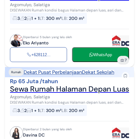
Argomulyo, Salatiga
DISEWAKAN Rumah kondisi bagus Halaman depan luas, asri dan
sejuk Terdiri : K.tidur 3, K.mandi 2, listrik 1300 watt, air PAM,
3
2
1 + 1
LT
:
300 m²
LB
:
200 m²
unfurnished, carport...
Diperbarui 5 bulan yang lalu oleh
Eko Ariyanto
+628112...
WhatsApp
7
Dekat Pusat Perbelanjaan
Dekat Sekolah
Rumah
Rp 65 Juta /tahun
Sewa Rumah Halaman Depan Luas di T
Argomulyo, Salatiga
DISEWAKAN Rumah kondisi bagus Halaman depan luas, asri dan
sejuk Terdiri : K.tidur 3, K.mandi 2, listrik 1300 watt, air PAM,
3
2
1 + 1
LT
:
300 m²
LB
:
200 m²
unfurnished, carport...
Diperbarui 2 bulan yang lalu oleh
Davina DC