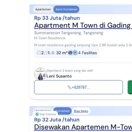
Apartemen
Semi Furnished
Rp 33 Juta /tahun
Apartment M Town di Gading 
Summarecon Tangerang, Tangerang
M-Town Residence
M town residence gading serpong tipe 2 BR Sudah ada 2 AC dan water heater Kondisi rapih View Pondok
Hijau Golfz harga sewa 33 jt per tahun
2
1
LB
:
32 m²
4
Fasilitas
Diperbarui 2 bulan yang lalu oleh
Leni Susanto
+628787...
Bisa Nego
Apartemen
Furnished
Siap Disewa
Rp 32 Juta /tahun
Disewakan Apartemen M-Tow