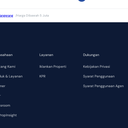
angerang
/
Harga Dibawah 5 Juta
usahaan
Layanan
Dukungan
tang Kami
Iklankan Properti
Kebijakan Privasi
duk & Layanan
KPR
Syarat Penggunaan
ner
Syarat Penggunaan Agen
r
ssroom
ropInsight