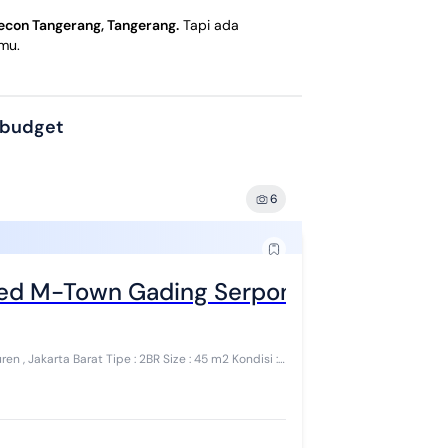
con Tangerang, Tangerang
.
Tapi ada
mu.
 budget
6
hed M-Town Gading Serpon Furnished