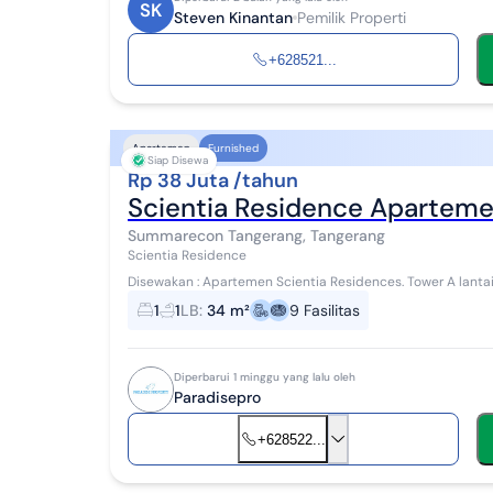
SK
Steven Kinantan
Pemilik Properti
+628521...
Apartemen
Furnished
Siap Disewa
Rp 38 Juta /tahun
Scientia Residence Apartemen 
Summarecon Tangerang, Tangerang
Scientia Residence
Disewakan : Apartemen Scientia Residences. Tower A lantai 6. Curug Sangereng ,Kelapa Dua. Gading Serpong,
kab Tangerang. 1 Br, fully Furnish. 2.2...
1
1
LB
:
34 m²
9
Fasilitas
Diperbarui 1 minggu yang lalu oleh
Paradisepro
+628522...