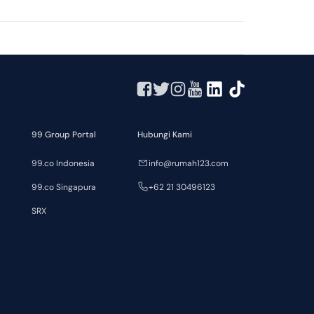
99 Group Portal
Hubungi Kami
99.co Indonesia
info@rumah123.com
99.co Singapura
+62 21 30496123
SRX