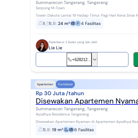
Summarecon Tangerang, Tangerang
Serpong M-Town
Tower: Dakota Lantai 19 Hadap Timur. Pagi Hari Kena Sinar M
ke City. Kelengkapan: AC 1/2PKSmart ...
1
1
LB
:
24 m²
4
Fasilitas
Diperbarui 2 bulan yang lalu oleh
Lie Lie
+628212...
Apartemen
Furnished
Rp 30 Juta /tahun
Disewakan Apartemen Nyama
Summarecon Tangerang, Tangerang
Ayodhya Residence Tangerang
Disewakan Apartemen Nyaman di Apartemen Ayodhya Residence Tangerang Tower
praktis, cocok untuk karyawan atau pasangan yan...
1
LB
:
19 m²
6
Fasilitas