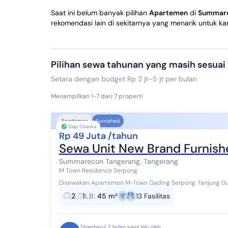
Saat ini belum banyak pilihan
Apartemen
di
Summare
rekomendasi lain di sekitarnya yang menarik untuk ka
Pilihan sewa tahunan yang masih sesuai
Setara dengan budget Rp 2 jt–5 jt per bulan
Menampilkan 1-7 dari 7 properti
Apartemen
Furnished
Siap Disewa
Rp 49 Juta /tahun
Sewa Unit New Brand Furnis
Summarecon Tangerang, Tangerang
M Town Residence Serpong
Disewakan Apartemen M-Town Gading Serpong Tanjung Duren , Jakarta Barat Tipe : 2BR Size : 45 m2 Kondisi :
Furnished New Brand Harga : 49 ...
2
1
LB
:
45 m²
13
Fasilitas
Diperbarui 2 bulan yang lalu oleh