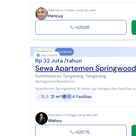
Diperbarui 4 bulan yang lalu oleh
Hencuy
+628180...
Apartemen
Furnished
Siap Disewa
Rp 32 Juta /tahun
Sewa Apartemen Springwood
Summarecon Tangerang, Tangerang
Springwood Residence
Apartemen Springwood di lokasi yg trategis dan fasilitas
kenyamanan. Hub Wahyu 0877xxxxxxxx
1
LB
:
21 m²
4
Fasilitas
Diperbarui 1 minggu yang lalu oleh
Wahyu
+628776...