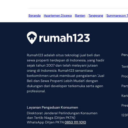
Beranda
/
Apartemen Disewa
/
Banten
/
Tangerang
/
Summarecon T
Per
Rumah123 adalah situs teknologi jual beli dan
sewa properti terdepan di Indonesia, yang hadir
sejak tahun 2007 dan telah melayani jutaan
Ten
orang di Indonesia. Rumah123 senantiasa
berkomitmen untuk membuat pengalaman 'Jual
Pro
Beli dan Sewa Properti Lebih Mudah' dengan
dukungan dari developer terkemuka serta agen
Part
profesional.
Kari
Pre
Layanan Pengaduan Konsumen
Direktorat Jenderal Perlindungan Konsumen
123P
dan Tertib Niaga (Ditjen PKTN)
WhatsApp Ditjen PKTN
0853 1111 1010