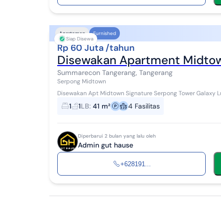
Apartemen
Furnished
Siap Disewa
Rp 60 Juta /tahun
Disewakan Apartment Midtow
Summarecon Tangerang, Tangerang
Serpong Midtown
Disewakan Apt Midtown Signature Serpong Tower Galaxy Lua
Sertifikat : Kondisi : full furnish ke...
1
1
LB
:
41 m²
4
Fasilitas
Diperbarui 2 bulan yang lalu oleh
Admin gut hause
+628191...