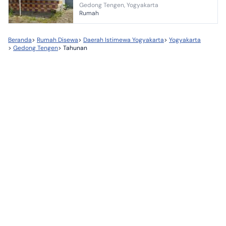
Gedong Tengen, Yogyakarta
KAMAR TIDUR 5 KAMAR MANDI 4 LANTAI 1
Rumah
FASILITA...
Beranda
>
Rumah Disewa
>
Daerah Istimewa Yogyakarta
>
Yogyakarta
>
Gedong Tengen
>
Tahunan