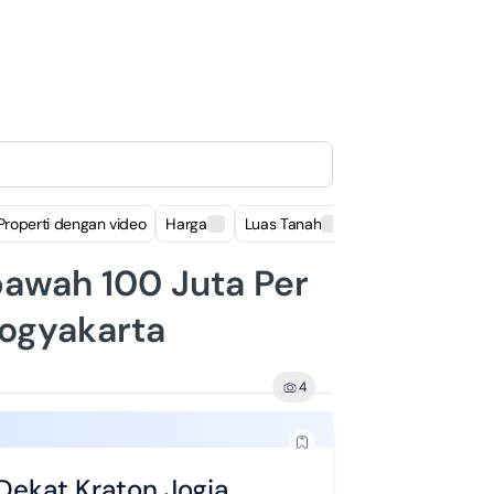
Properti dengan video
Harga
Luas Tanah
Luas Bangunan
awah 100 Juta Per
Yogyakarta
4
ekat Kraton Jogja