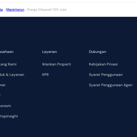
ta
/
Mantrijeron
/
Harga Dibawah 100 Juta
usahaan
Layanan
Dukungan
tang Kami
Iklankan Properti
Kebijakan Privasi
duk & Layanan
KPR
Syarat Penggunaan
ner
Syarat Penggunaan Agen
r
ssroom
ropInsight