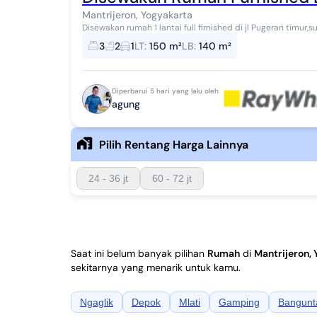
Mantrijeron, Yogyakarta
Disewakan rumah 1 lantai full firnished di jl Pugeran timur,
Kraton 15 menit ke malioboro Lt 15...
3
2
1
LT
:
150 m²
LB
:
140 m²
Diperbarui 5 hari yang lalu oleh
agung
Pilih Rentang Harga Lainnya
24 - 36 jt
60 - 72 jt
Saat ini belum banyak pilihan
Rumah
di
Mantrijeron,
sekitarnya yang menarik untuk kamu.
Ngaglik
Depok
Mlati
Gamping
Bangunt