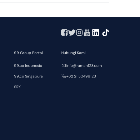
99 Group Portal
Hubungi Kami
99.co Indonesia
info@rumah123.com
99.co Singapura
+62 21 30496123
SRX