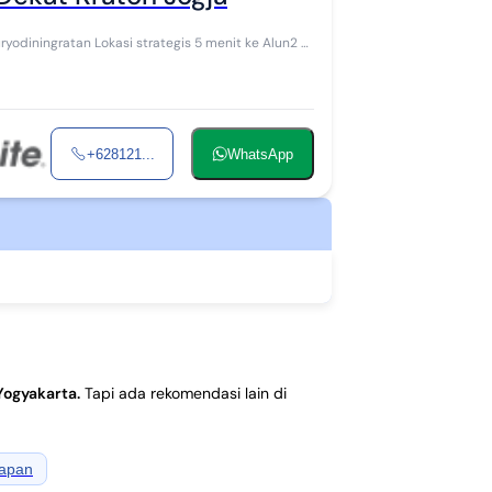
suryodiningratan Lokasi strategis 5 menit ke Alun2 &
+628121...
WhatsApp
 Yogyakarta
.
Tapi ada rekomendasi lain di
apan