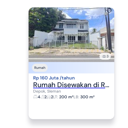
3
Rumah
Rp 160 Juta /tahun
Rumah Disewakan di Ringroad Utara, Dekat Lottemart, Dekat Rs Hermina
Depok, Sleman
4
2
2
LT
:
200 m²
LB
:
300 m²