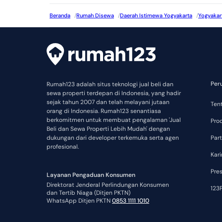
Beranda
/
Rumah Disewa
/
Daerah Istimewa Yogyakarta
/
Yogyakar
Per
Rumah123 adalah situs teknologi jual beli dan
sewa properti terdepan di Indonesia, yang hadir
sejak tahun 2007 dan telah melayani jutaan
Ten
orang di Indonesia. Rumah123 senantiasa
berkomitmen untuk membuat pengalaman 'Jual
Pro
Beli dan Sewa Properti Lebih Mudah' dengan
dukungan dari developer terkemuka serta agen
Part
profesional.
Kari
Pre
Layanan Pengaduan Konsumen
Direktorat Jenderal Perlindungan Konsumen
123P
dan Tertib Niaga (Ditjen PKTN)
WhatsApp Ditjen PKTN
0853 1111 1010