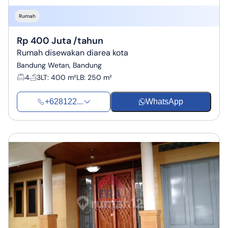
Rumah
Rp 400 Juta /tahun
Rumah disewakan diarea kota
Bandung Wetan, Bandung
4
3
LT
:
400 m²
LB
:
250 m²
+628122...
WhatsApp