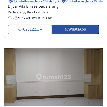
29,7 Juta/bulan (Tenor 20 tahun)
38 Juta/bulan (Tenor 15 tahun)
Dijual Vila Elkaes padalarang
Padalarang, Bandung Barat
3
2
LT
:
2736 m²
LB
:
150 m²
+628122...
WhatsApp