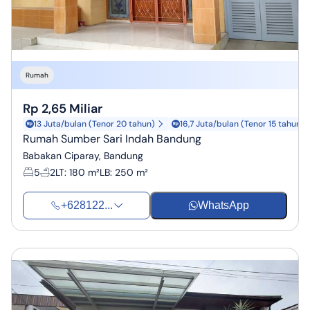
Rumah
Rp 2,65 Miliar
13 Juta/bulan (Tenor 20 tahun)
16,7 Juta/bulan (Tenor 15 tahun)
Rumah Sumber Sari Indah Bandung
Babakan Ciparay, Bandung
5
2
LT
:
180 m²
LB
:
250 m²
+628122...
WhatsApp