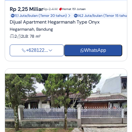
Rp 2,25 Miliar
Rp 2.4 M
Hemat 151 Jutaan
11,1 Juta/bulan (Tenor 20 tahun)
14,2 Juta/bulan (Tenor 15 tahun)
Dijual Apartment Hegarmanah Type Onyx
Hegarmanah, Bandung
2
2
LB
:
78 m²
+628122...
WhatsApp