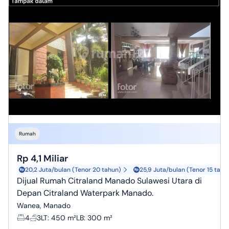
Rumah
Rp 4,1 Miliar
20,2 Juta/bulan (Tenor 20 tahun)
25,9 Juta/bulan (Tenor 15 tahu
Dijual Rumah Citraland Manado Sulawesi Utara di
Depan Citraland Waterpark Manado.
Wanea, Manado
4
3
LT
:
450 m²
LB
:
300 m²