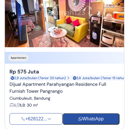
Apartemen
Rp 575 Juta
2,8 Juta/bulan (Tenor 20 tahun)
3,6 Juta/bulan (Tenor 15 tahun)
Dijual Apartment Parahyangan Residence Full
Furnish Tower Pangrango
Ciumbuleuit, Bandung
1
1
LB
:
30 m²
+628122...
WhatsApp