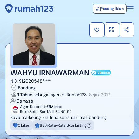
Pasang Iklan
WAHYU IRNAWARMAN
NIB:
912020548****
Bandung
9 Tahun
sebagai agen di Rumah123
Sejak
2017
Bahasa
Agen Korporat
ERA Inno
Ruko Setra Sari Mall B4 N0. 92
Saya marketing Era Inno setra sari mall bandung
0
Likes
68
%
Rata-Rata Skor Listing