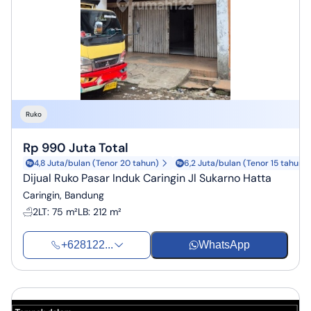
Ruko
Rp 990 Juta Total
4,8 Juta/bulan (Tenor 20 tahun)
6,2 Juta/bulan (Tenor 15 tahun)
Dijual Ruko Pasar Induk Caringin Jl Sukarno Hatta
Caringin, Bandung
2
LT
:
75 m²
LB
:
212 m²
+628122...
WhatsApp