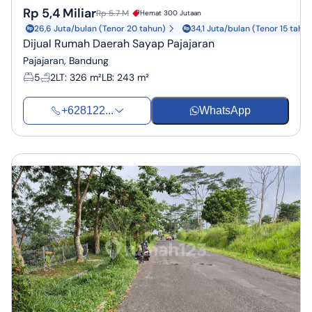
Rp 5,4 Miliar
Rp 5.7 M
Hemat 300 Jutaan
26,6 Juta/bulan (Tenor 20 tahun)
34,1 Juta/bulan (Tenor 15 tahu
Dijual Rumah Daerah Sayap Pajajaran
Pajajaran, Bandung
5
2
LT
:
326 m²
LB
:
243 m²
+628122...
WhatsApp