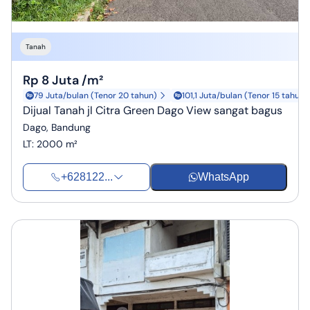
Tanah
Rp 8 Juta /m²
79 Juta/bulan (Tenor 20 tahun)
101,1 Juta/bulan (Tenor 15 tahun)
Dijual Tanah jl Citra Green Dago View sangat bagus
Dago, Bandung
LT
:
2000 m²
+628122...
WhatsApp