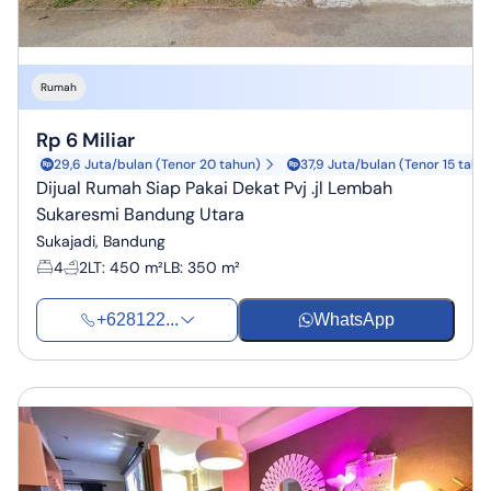
Rumah
Rp 6 Miliar
29,6 Juta/bulan (Tenor 20 tahun)
37,9 Juta/bulan (Tenor 15 tahu
Dijual Rumah Siap Pakai Dekat Pvj .jl Lembah
Sukaresmi Bandung Utara
Sukajadi, Bandung
4
2
LT
:
450 m²
LB
:
350 m²
+628122...
WhatsApp