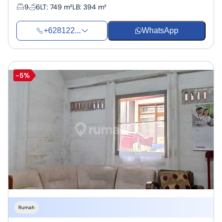
9
6
LT
:
749 m²
LB
:
394 m²
+628122...
WhatsApp
-5%
Rumah