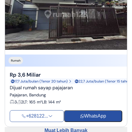
Rumah
Rp 3,6 Miliar
17,7 Juta/bulan (Tenor 20 tahun)
22,7 Juta/bulan (Tenor 15 tahun)
Dijual rumah sayap pajajaran
Pajajaran, Bandung
3
2
LT
:
165 m²
LB
:
144 m²
+628122...
WhatsApp
Muat Lebih Banyak