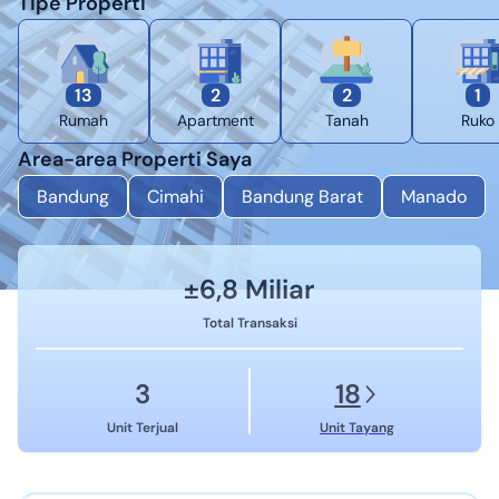
Tipe Properti
13
2
2
1
Rumah
Apartment
Tanah
Ruko
Area-area Properti Saya
Bandung
Cimahi
Bandung Barat
Manado
±
6,8 Miliar
Total Transaksi
3
18
Unit Terjual
Unit Tayang