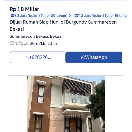
Rp 1,8 Miliar
8,8 Juta/bulan (Tenor 20 tahun)
11,3 Juta/bulan (Tenor 15 tahun)
Dijual Rumah Siap Huni di Burgundy Summarecon
Bekasi
Summarecon Bekasi, Bekasi
4
2
LT
:
66 m²
LB
:
76 m²
+628226...
WhatsApp