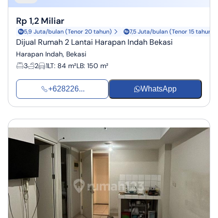
Rp 1,2 Miliar
5,9 Juta/bulan (Tenor 20 tahun)
7,5 Juta/bulan (Tenor 15 tahun)
Dijual Rumah 2 Lantai Harapan Indah Bekasi
Harapan Indah, Bekasi
3
2
1
LT
:
84 m²
LB
:
150 m²
+628226...
WhatsApp