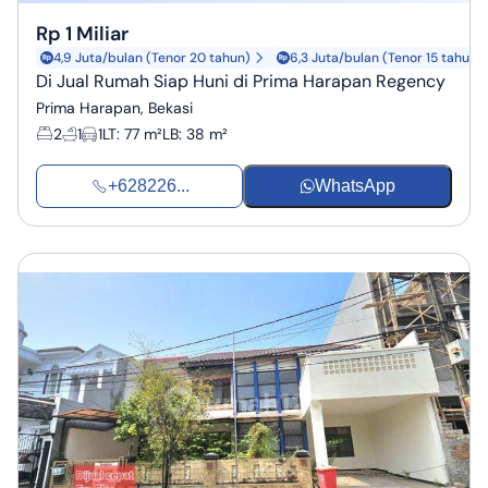
Rp 1 Miliar
4,9 Juta/bulan (Tenor 20 tahun)
6,3 Juta/bulan (Tenor 15 tahun)
Di Jual Rumah Siap Huni di Prima Harapan Regency
Prima Harapan, Bekasi
2
1
1
LT
:
77 m²
LB
:
38 m²
+628226...
WhatsApp