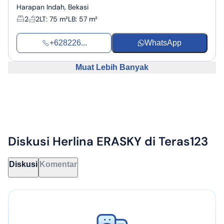
Harapan Indah, Bekasi
2
2
LT
:
75 m²
LB
:
57 m²
+628226...
WhatsApp
Muat Lebih Banyak
Diskusi
Herlina ERASKY
di Teras123
Diskusi
Komentar