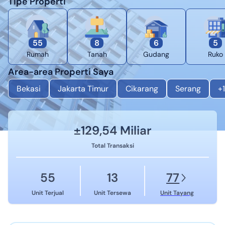
Tipe Properti
55
8
6
5
Rumah
Tanah
Gudang
Ruko
Area-area Properti Saya
Bekasi
Jakarta Timur
Cikarang
Serang
+
1
±
129,54 Miliar
Total Transaksi
55
13
77
Unit Terjual
Unit Tersewa
Unit Tayang