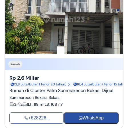
Rumah
Rp 2,6 Miliar
12,8 Juta/bulan (Tenor 20 tahun)
16,4 Juta/bulan (Tenor 15 tahun
Rumah di Cluster Palm Summarecon Bekasi Dijual
Summarecon Bekasi, Bekasi
3
2
1
LT
:
119 m²
LB
:
168 m²
+628226...
WhatsApp