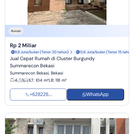
Rumah
Rp 2 Miliar
9,8 Juta/bulan (Tenor 20 tahun)
12,6 Juta/bulan (Tenor 15 tahun)
Jual Cepat Rumah di Cluster Burgundy
Summarecon Bekasi
Summarecon Bekasi, Bekasi
4
3
1
LT
:
104 m²
LB
:
118 m²
+628226...
WhatsApp