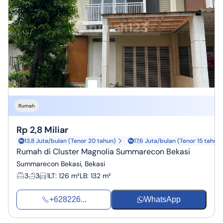
Rumah
Rp 2,8 Miliar
13,8 Juta/bulan (Tenor 20 tahun)
17,6 Juta/bulan (Tenor 15 tahun)
Rumah di Cluster Magnolia Summarecon Bekasi
Summarecon Bekasi, Bekasi
3
3
1
LT
:
126 m²
LB
:
132 m²
+628226...
WhatsApp