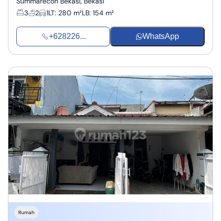
Summarecon Bekasi, Bekasi
3
2
1
LT
:
280 m²
LB
:
154 m²
+628226...
WhatsApp
Rumah