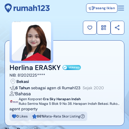
Pasang Iklan
Herlina ERASKY
NIB:
812021225****
Bekasi
6 Tahun
sebagai agen di Rumah123
Sejak
2020
Bahasa
Agen Korporat
Era Sky Harapan Indah
Ruko Sentra Niaga 5 Blok 9 No 38. Harapan Indah Bekasi. Ruko
Kedua Sebrang BCA Harapan Indah
agent property
0
Likes
86
%
Rata-Rata Skor Listing