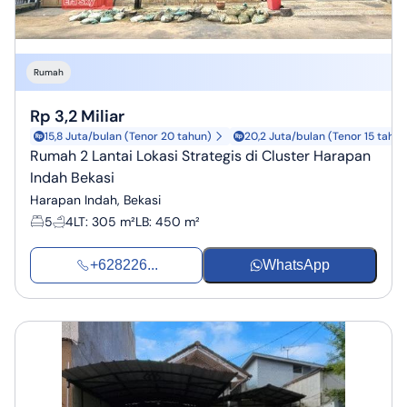
Rumah
Rp 3,2 Miliar
15,8 Juta/bulan (Tenor 20 tahun)
20,2 Juta/bulan (Tenor 15 tahun
Rumah 2 Lantai Lokasi Strategis di Cluster Harapan
Indah Bekasi
Harapan Indah, Bekasi
5
4
LT
:
305 m²
LB
:
450 m²
+628226...
WhatsApp