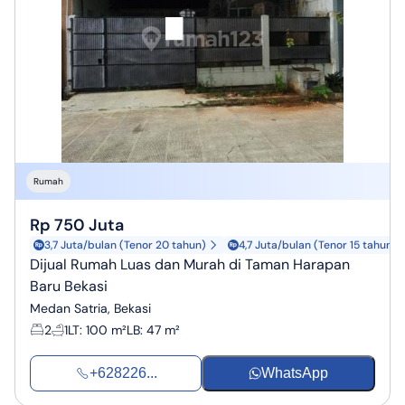
Rumah
Rp 750 Juta
3,7 Juta/bulan (Tenor 20 tahun)
4,7 Juta/bulan (Tenor 15 tahun)
Dijual Rumah Luas dan Murah di Taman Harapan
Baru Bekasi
Medan Satria, Bekasi
2
1
LT
:
100 m²
LB
:
47 m²
+628226...
WhatsApp