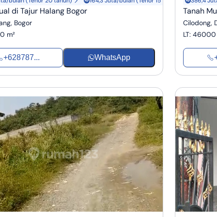
uta/bulan (Tenor 20 tahun)
164,3 Juta/bulan (Tenor 15 tahun)
386,4 Jut
ual di Tajur Halang Bogor
Tanah Mu
lang, Bogor
Cilodong,
0 m²
LT
:
46000
+628787...
WhatsApp