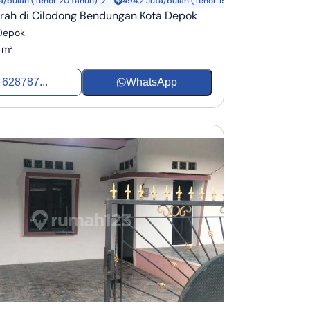
a/bulan (Tenor 20 tahun)
494,2 Juta/bulan (Tenor 15 tahun)
rah di Cilodong Bendungan Kota Depok
 Depok
 m²
+628787...
WhatsApp