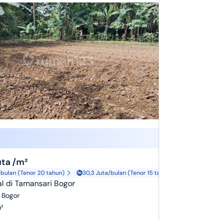
uta /m²
/bulan (Tenor 20 tahun)
30,3 Juta/bulan (Tenor 15 tahun)
l di Tamansari Bogor
 Bogor
²