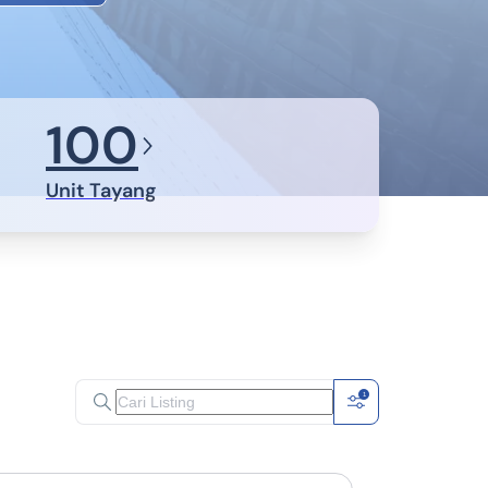
100
Unit Tayang
1