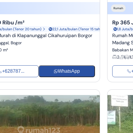
Rumah
 Ribu /m²
Rp 365 
ta/bulan (Tenor 20 tahun)
22,1 Juta/bulan (Tenor 15 tahun)
1,8 Juta/
urah di Klapanunggal Cikahuruipan Borgor
Rumah Mu
Madang S
ggal, Bogor
0 m²
Babakan M
2
1
1
L
+628787...
WhatsApp