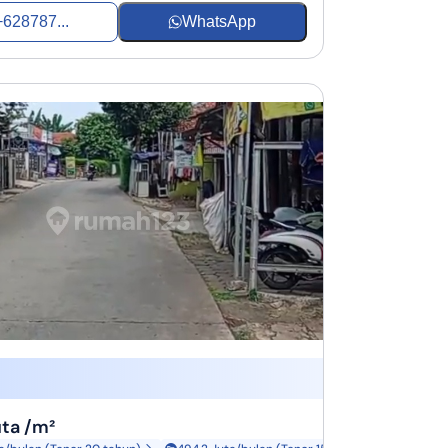
+628787...
WhatsApp
uta /m²