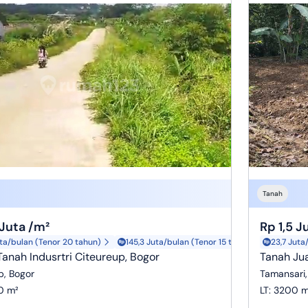
Tanah
 Juta /m²
Rp 1,5 J
uta/bulan (Tenor 20 tahun)
145,3 Juta/bulan (Tenor 15 tahun)
23,7 Juta
Tanah Indusrtri Citeureup, Bogor
Tanah Jua
p, Bogor
Tamansari,
0 m²
LT
:
3200 m