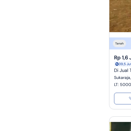
Tanah
Rp 1,6
39,5 Ju
Di Jual
Sukaraja
LT
:
5000