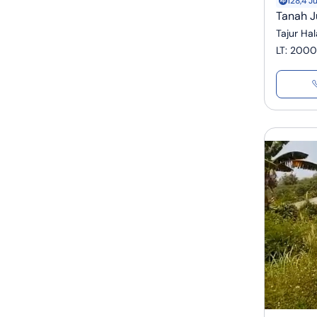
128,4 J
Tanah J
Tajur Ha
LT
:
2000