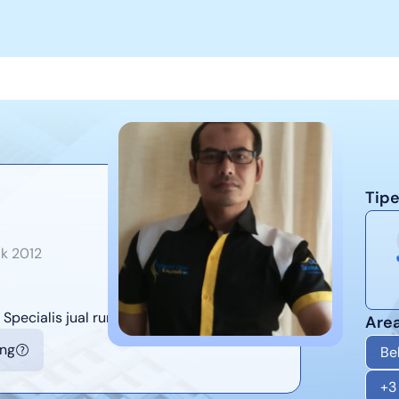
Tipe
ak
2012
Specialis jual rumah , sewa, kavling, tanah,
Area
ing
Be
+
3