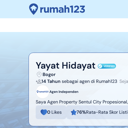
Yayat Hidayat
Bogor
14 Tahun
sebagai agen di Rumah123
Sej
Agen Independen
Saya Agen Property Sentul City Propesional, 
0
Likes
76
%
Rata-Rata Skor List