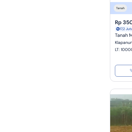
Tanah
Rp 350
17,2 Ju
Tanah M
Klapanun
LT
:
1000