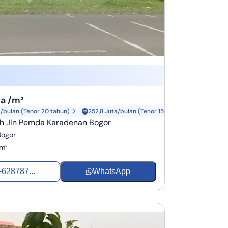
ta /m²
a/bulan (Tenor 20 tahun)
252,8 Juta/bulan (Tenor 15 tahun)
ah Jln Pemda Karadenan Bogor
Bogor
m²
+628787...
WhatsApp