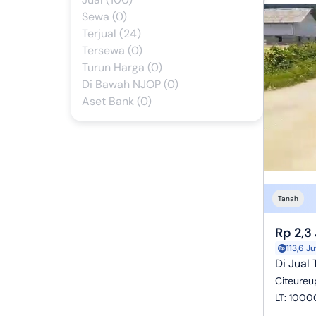
Sewa (0)
Terjual (24)
Tersewa (0)
Turun Harga (0)
Di Bawah NJOP (0)
Aset Bank (0)
Tanah
Rp 2,3
113,6 J
Di Jual 
Citeureu
LT
:
1000