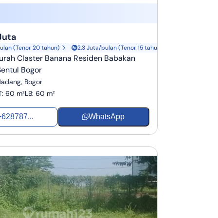
Juta
bulan (Tenor 20 tahun)
2,3 Juta/bulan (Tenor 15 tahun)
rah Claster Banana Residen Babakan
entul Bogor
adang, Bogor
T
:
60 m²
LB
:
60 m²
+628787...
WhatsApp