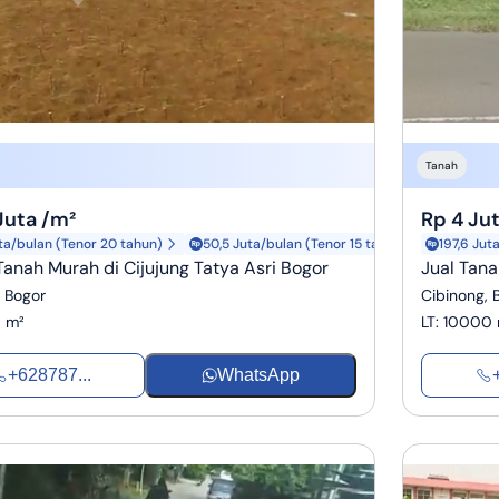
Tanah
 Juta /m²
Rp 4 Ju
ta/bulan (Tenor 20 tahun)
50,5 Juta/bulan (Tenor 15 tahun)
197,6 Jut
 Tanah Murah di Cijujung Tatya Asri Bogor
Jual Tan
, Bogor
Cibinong, 
 m²
LT
:
10000 
+628787...
WhatsApp