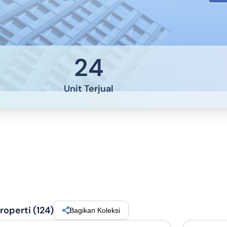
24
Unit Terjual
operti (124)
Bagikan Koleksi