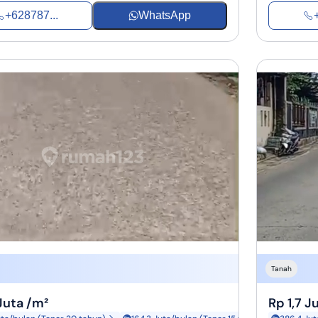
+628787...
WhatsApp
Tanah
 Juta /m²
Rp 1,7 J