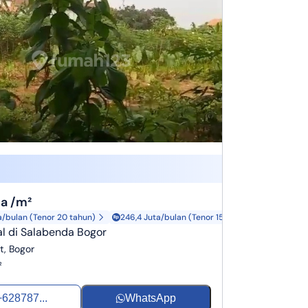
ta /m²
a/bulan (Tenor 20 tahun)
246,4 Juta/bulan (Tenor 15 tahun)
l di Salabenda Bogor
t, Bogor
²
+628787...
WhatsApp