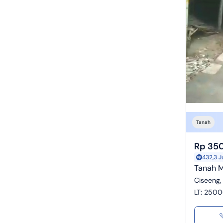
Tanah
Rp 350
432,3 J
Tanah M
Ciseeng,
LT
:
2500