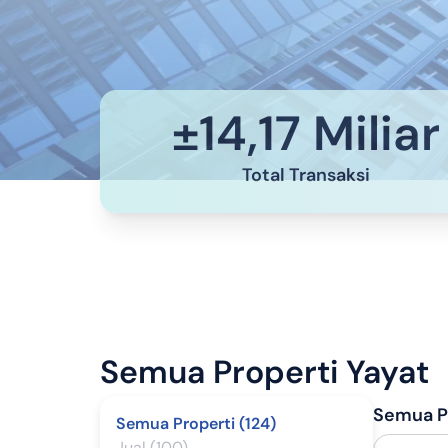
±
14,17 Miliar
Total Transaksi
Semua Properti
Yayat
Semua Pr
Semua Properti (124)
Jual (100)