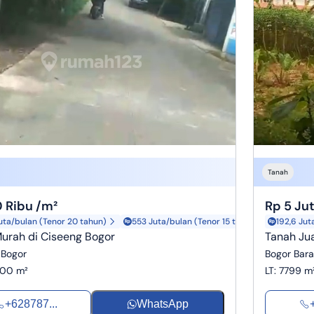
Tanah
 Ribu /m²
Rp 5 Ju
uta/bulan (Tenor 20 tahun)
553 Juta/bulan (Tenor 15 tahun)
192,6 Jut
urah di Ciseeng Bogor
Tanah Jua
 Bogor
Bogor Bara
00 m²
LT
:
7799 m
+628787...
WhatsApp