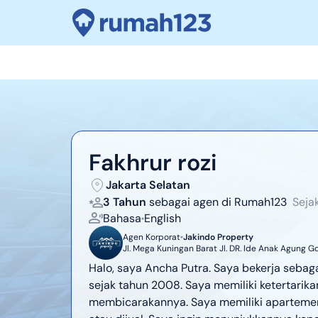
Fakhrur rozi
Jakarta Selatan
3 Tahun
sebagai agen di Rumah123
Seja
Bahasa
English
Agen Korporat
Jakindo Property
Jl. Mega Kuningan Barat Jl. DR. Ide Anak Agung Gd
Kecamatan Setiabudi, Kota Jakarta Selatan, Dae
Halo, saya Ancha Putra. Saya bekerja sebaga
sejak tahun 2008. Saya memiliki ketertarik
membicarakannya. Saya memiliki apartemen