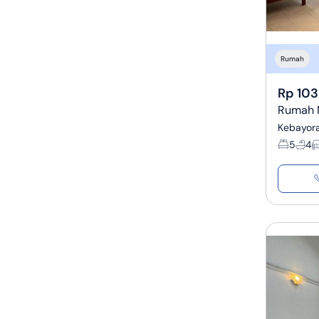
Rumah
Rp 103
Rumah M
Kebayora
5
4