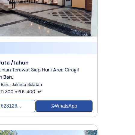
Juta /tahun
ian Terawat Siap Huni Area Ciragil
n Baru
Baru, Jakarta Selatan
LT
:
300 m²
LB
:
400 m²
+628126...
WhatsApp