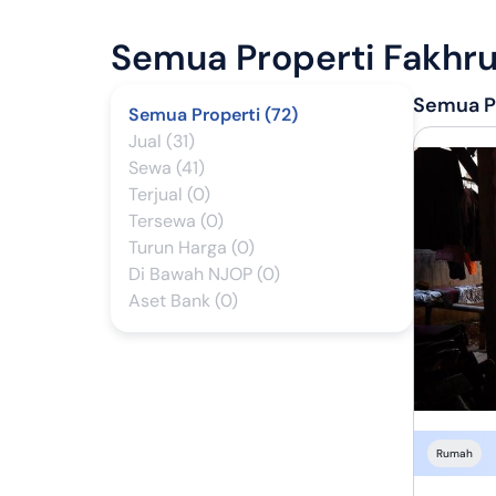
Semua Properti
Fakhru
Semua Pr
Semua Properti (72)
Jual (31)
Sewa (41)
Terjual (0)
Tersewa (0)
Turun Harga (0)
Di Bawah NJOP (0)
Aset Bank (0)
Rumah