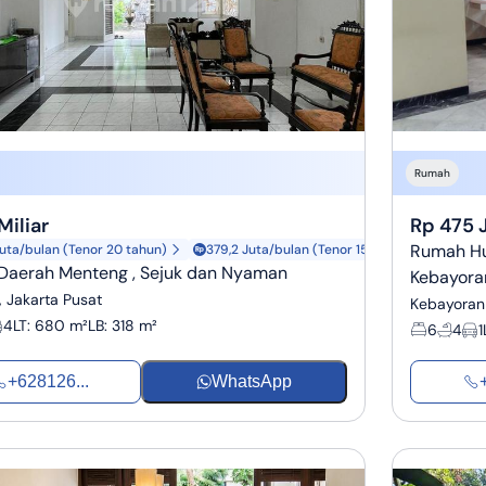
Rumah
Miliar
Rp 475 
Rumah Hun
uta/bulan (Tenor 20 tahun)
379,2 Juta/bulan (Tenor 15 tahun)
aerah Menteng , Sejuk dan Nyaman
Kebayora
 Jakarta Pusat
Kebayoran 
4
LT
:
680 m²
LB
:
318 m²
6
4
1
+628126...
WhatsApp