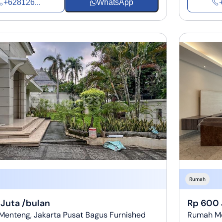
+628126...
WhatsApp
Rumah
 Juta /bulan
Rp 600 
enteng, Jakarta Pusat Bagus Furnished
Rumah Mod