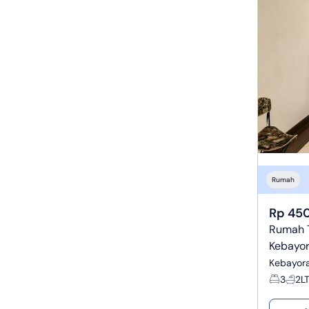
Rumah
Rp 450
Rumah T
Kebayor
Kebayora
3
2
L