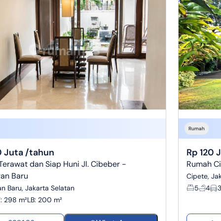
Rumah
 Juta /tahun
Rp 120 
erawat dan Siap Huni Jl. Cibeber -
Rumah Cip
an Baru
Cipete, Ja
n Baru, Jakarta Selatan
5
4
T
:
298 m²
LB
:
200 m²