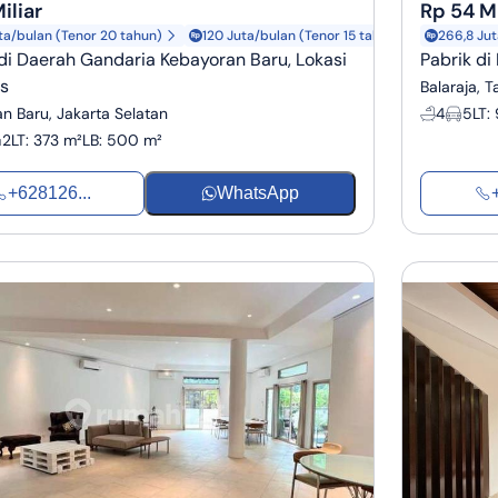
iliar
Rp 54 Mi
ta/bulan (Tenor 20 tahun)
120 Juta/bulan (Tenor 15 tahun)
266,8 Jut
i Daerah Gandaria Kebayoran Baru, Lokasi
Pabrik di
is
Balaraja, 
n Baru, Jakarta Selatan
4
5
LT
:
2
LT
:
373 m²
LB
:
500 m²
+628126...
WhatsApp