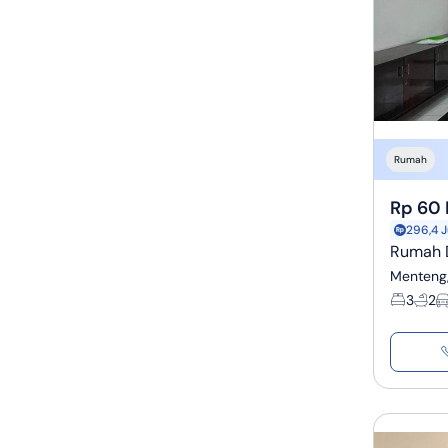
Rumah
Rp 60 
296,4 J
Rumah D
Menteng,
3
2