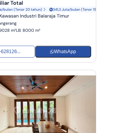
liar Total
a/bulan (Tenor 20 tahun)
341,3 Juta/bulan (Tenor 15 tahun)
 Kawasan Industri Balaraja Timur
Tangerang
9028 m²
LB
:
8000 m²
+628126...
WhatsApp