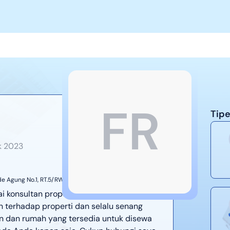
FR
Tipe
k
2023
e Agung No.1, RT.5/RW.2, Kuningan, Kuningan Tim.,
rah Khusus Ibukota Jakarta 12950
i konsultan properti di Jakindo Property
an terhadap properti dan selalu senang
 dan rumah yang tersedia untuk disewa