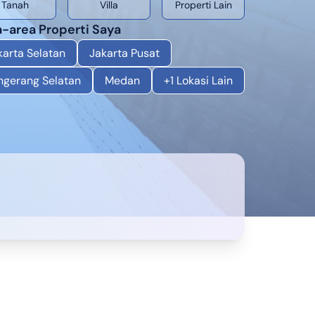
Tanah
Villa
Properti Lain
-area Properti Saya
karta Selatan
Jakarta Pusat
ngerang Selatan
Medan
+
1
Lokasi Lain