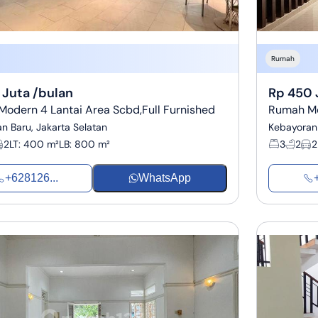
Rumah
 Juta /bulan
Rp 450 
odern 4 Lantai Area Scbd,Full Furnished
Rumah Mo
n Baru, Jakarta Selatan
Kebayoran 
2
LT
:
400 m²
LB
:
800 m²
3
2
2
+628126...
WhatsApp