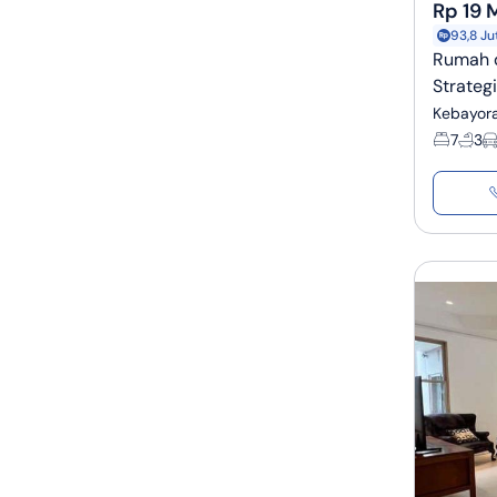
Rp 19 M
93,8 Ju
Rumah d
Strateg
Kebayora
7
3