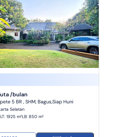
Juta /bulan
ete 5 BR , SHM, Bagus,Siap Huni
karta Selatan
3
LT
:
1925 m²
LB
:
850 m²