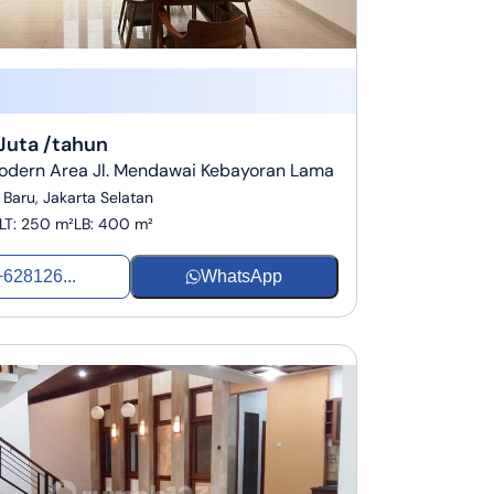
Juta /tahun
dern Area Jl. Mendawai Kebayoran Lama
Baru, Jakarta Selatan
LT
:
250 m²
LB
:
400 m²
+628126...
WhatsApp