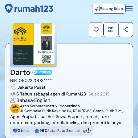
Pasang Iklan
Darto
NIB:
080722003****
Jakarta Pusat
6 Tahun
sebagai agen di Rumah123
Sejak
2019
Bahasa
English
Agen Korporat
Matrix Propertindo
Jl. Cempaka Putih Raya No.114, RT.16/RW.3, Cemp. Putih Tim.,
Kec. Cemp. Putih, Kota Jakarta Pusat, Daerah Khusus Ibukota
Agen Properti Jual Beli Sewa Properti, rumah, ruko,
Jakarta 10510
apartemen, gudang, pabrik, kavling dan properti lainnya..
0
Likes
99
%
Rata-Rata Skor Listing