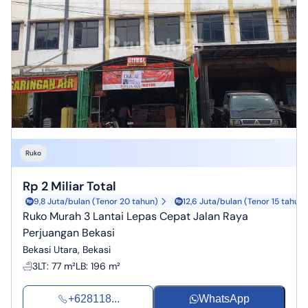
Ruko
Rp 2 Miliar Total
9,8 Juta/bulan (Tenor 20 tahun)
12,6 Juta/bulan (Tenor 15 tahun)
Ruko Murah 3 Lantai Lepas Cepat Jalan Raya
Perjuangan Bekasi
Bekasi Utara, Bekasi
3
LT
:
77 m²
LB
:
196 m²
+628118...
WhatsApp