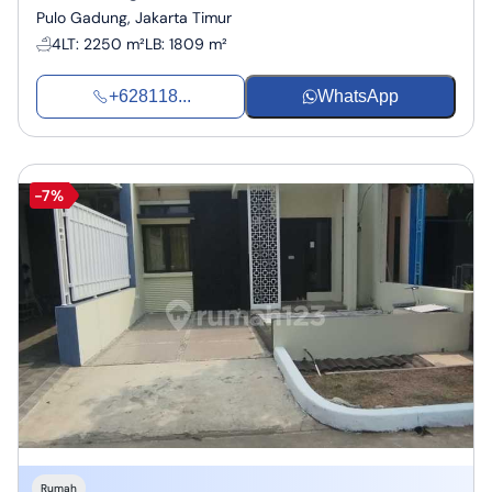
Pulo Gadung, Jakarta Timur
4
LT
:
2250 m²
LB
:
1809 m²
+628118...
WhatsApp
-7%
Rumah