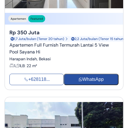
Apartemen
Featured
Rp 350 Juta
1,7 Juta/bulan (Tenor 20 tahun)
2,2 Juta/bulan (Tenor 15 tahun)
Apartemen Full Furnish Termurah Lantai 5 View
Pool Sayana Hi
Harapan Indah, Bekasi
1
1
LB
:
22 m²
+628118...
WhatsApp