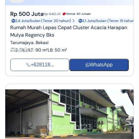
Rp 500 Juta
Rp 540 JT
Hemat 40 Jutaan
2,4 Juta/bulan (Tenor 20 tahun)
3,1 Juta/bulan (Tenor 15 tahun)
Rumah Murah Lepas Cepat Cluster Acacia Harapan
Mulya Regency Bks
Tarumajaya, Bekasi
2
1
1
LT
:
90 m²
LB
:
50 m²
+628118...
WhatsApp