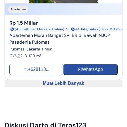
Apartemen
Rp 1,5 Miliar
7,4 Juta/bulan (Tenor 20 tahun)
9,4 Juta/bulan (Tenor 15 tahun)
Apartemen Murah Banget 2+1 BR di Bawah NJOP
Pasadenia Pulomas
Pulomas, Jakarta Timur
2
2
LB
:
109 m²
+628118...
WhatsApp
Muat Lebih Banyak
Diskusi
Darto
di Teras123