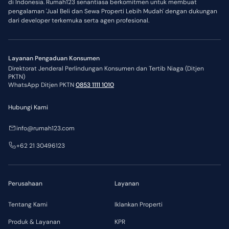
di Indonesia. Rumah123 senantiasa berkomitmen untuk membuat
pengalaman 'Jual Beli dan Sewa Properti Lebih Mudah' dengan dukungan
dari developer terkemuka serta agen profesional.
Layanan Pengaduan Konsumen
Direktorat Jenderal Perlindungan Konsumen dan Tertib Niaga (Ditjen
PKTN)
WhatsApp Ditjen PKTN
0853 1111 1010
Hubungi Kami
info@rumah123.com
+62 21 30496123
Perusahaan
Layanan
Tentang Kami
Iklankan Properti
Produk & Layanan
KPR