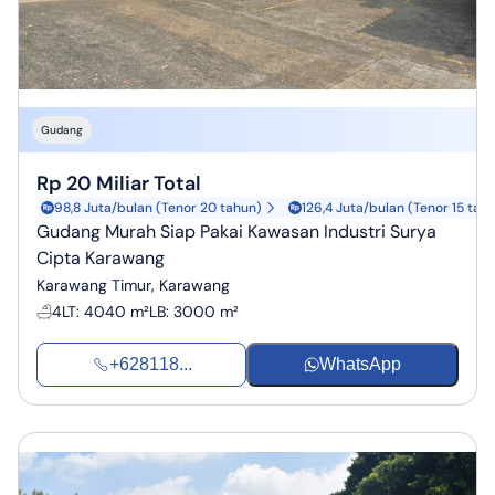
Gudang
Rp 20 Miliar Total
98,8 Juta/bulan (Tenor 20 tahun)
126,4 Juta/bulan (Tenor 15 tah
Gudang Murah Siap Pakai Kawasan Industri Surya
Cipta Karawang
Karawang Timur, Karawang
4
LT
:
4040 m²
LB
:
3000 m²
+628118...
WhatsApp