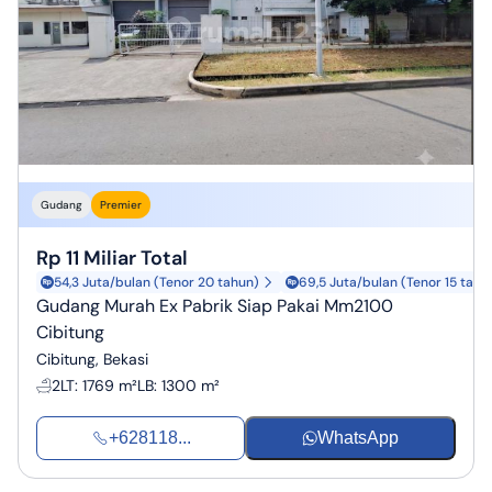
Gudang
Premier
Rp 11 Miliar Total
54,3 Juta/bulan (Tenor 20 tahun)
69,5 Juta/bulan (Tenor 15 tahu
Gudang Murah Ex Pabrik Siap Pakai Mm2100
Cibitung
Cibitung, Bekasi
2
LT
:
1769 m²
LB
:
1300 m²
+628118...
WhatsApp