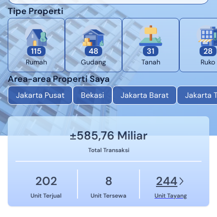
Tipe Properti
115
48
31
28
Rumah
Gudang
Tanah
Ruko
Area-area Properti Saya
Jakarta Pusat
Bekasi
Jakarta Barat
Jakarta 
±
585,76 Miliar
Total Transaksi
202
8
244
Unit Terjual
Unit Tersewa
Unit Tayang