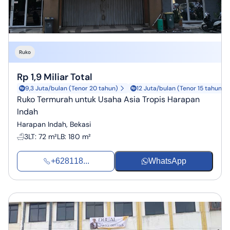
Ruko
Rp 1,9 Miliar Total
9,3 Juta/bulan (Tenor 20 tahun)
12 Juta/bulan (Tenor 15 tahun)
Ruko Termurah untuk Usaha Asia Tropis Harapan
Indah
Harapan Indah, Bekasi
3
LT
:
72 m²
LB
:
180 m²
+628118...
WhatsApp