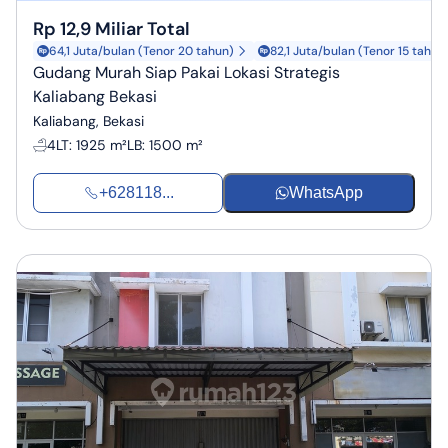
Rp 12,9 Miliar Total
64,1 Juta/bulan (Tenor 20 tahun)
82,1 Juta/bulan (Tenor 15 tahun
Gudang Murah Siap Pakai Lokasi Strategis
Kaliabang Bekasi
Kaliabang, Bekasi
4
LT
:
1925 m²
LB
:
1500 m²
+628118...
WhatsApp