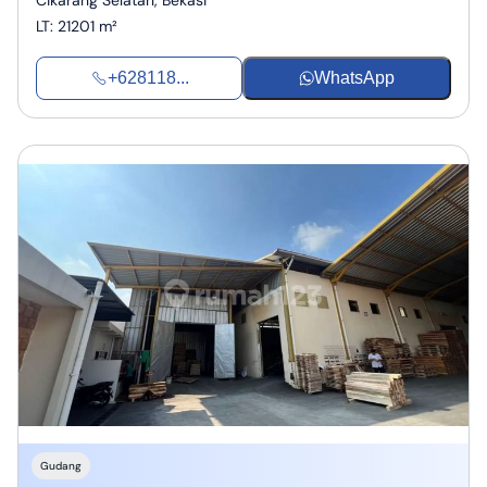
Cikarang Selatan, Bekasi
LT
:
21201 m²
+628118...
WhatsApp
Gudang