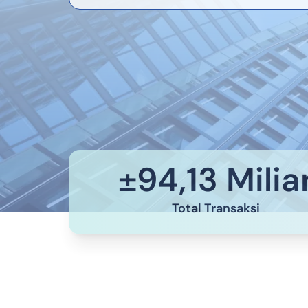
±
94,13 Milia
Total Transaksi