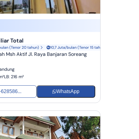
liar Total
bulan (Tenor 20 tahun)
10,7 Juta/bulan (Tenor 15 tahun)
h Msh Aktif Jl. Raya Banjaran Soreang
Bandung
m²
LB
:
216 m²
+628586...
WhatsApp