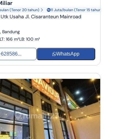
Miliar
bulan (Tenor 20 tahun)
11 Juta/bulan (Tenor 15 tahun)
Utk Usaha Jl. Cisaranteun Mainroad
n, Bandung
LT
:
166 m²
LB
:
100 m²
+628586...
WhatsApp