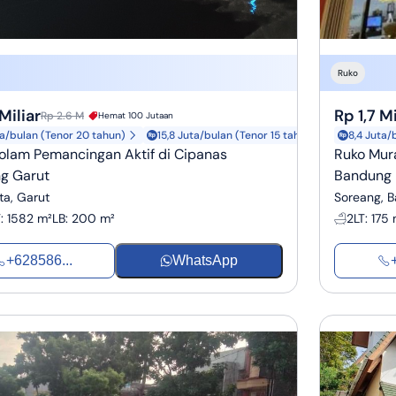
Ruko
Miliar
Rp 1,7 Mi
Rp 2.6 M
Hemat 100 Jutaan
ta/bulan (Tenor 20 tahun)
15,8 Juta/bulan (Tenor 15 tahun)
8,4 Juta/
Kolam Pemancingan Aktif di Cipanas
Ruko Mura
g Garut
Bandung
ta, Garut
Soreang, 
T
:
1582 m²
LB
:
200 m²
2
LT
:
175 
+628586...
WhatsApp