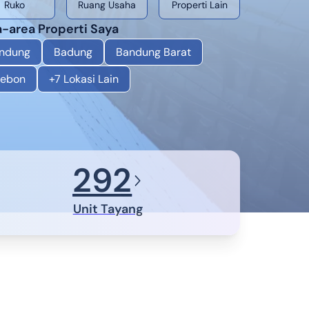
Ruko
Ruang Usaha
Properti Lain
-area Properti Saya
ndung
Badung
Bandung Barat
rebon
+
7
Lokasi Lain
292
Unit Tayang