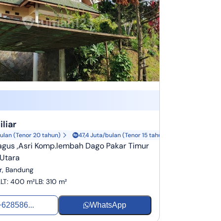
iliar
ulan (Tenor 20 tahun)
47,4 Juta/bulan (Tenor 15 tahun)
gus ,Asri Komp.lembah Dago Pakar Timur
Utara
r, Bandung
2
LT
:
400 m²
LB
:
310 m²
+628586...
WhatsApp