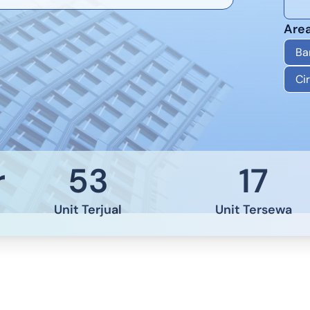
Area
Ba
Ci
r
53
17
Unit Terjual
Unit Tersewa