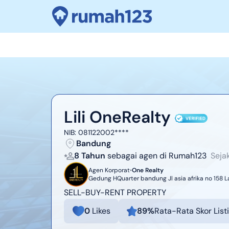
Lili OneRealty
NIB:
081122002****
Bandung
8 Tahun
sebagai agen di Rumah123
Seja
Agen Korporat
One Realty
Gedung HQuarter bandung Jl asia afrika no 158 
SELL-BUY-RENT PROPERTY
0
Likes
89
%
Rata-Rata Skor List