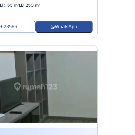
LT
:
155 m²
LB
:
250 m²
+628586...
WhatsApp