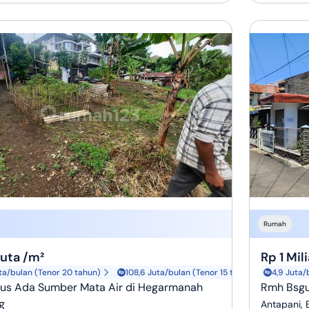
Rumah
Juta /m²
Rp 1 Mili
ta/bulan (Tenor 20 tahun)
108,6 Juta/bulan (Tenor 15 tahun)
4,9 Juta/
us Ada Sumber Mata Air di Hegarmanah
Rmh Bsgu
g
Antapani,