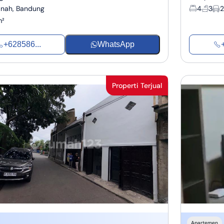
nah, Bandung
4
3
2
m²
+628586...
WhatsApp
Properti Terjual
Apartemen