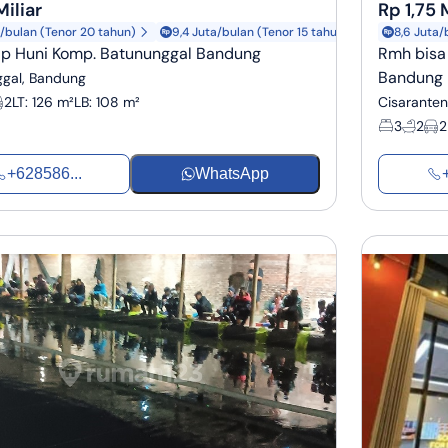
Miliar
Rp 1,75 
a/bulan (Tenor 20 tahun)
9,4 Juta/bulan (Tenor 15 tahun)
8,6 Juta/
p Huni Komp. Batununggal Bandung
Rmh bisa 
Bandung
gal, Bandung
2
LT
:
126 m²
LB
:
108 m²
Cisarante
3
2
2
+628586...
WhatsApp