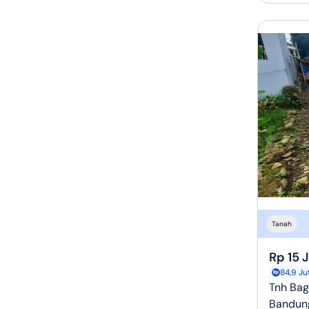
Tanah
Rp 15 
84,9 Ju
Tnh Bag
Bandun