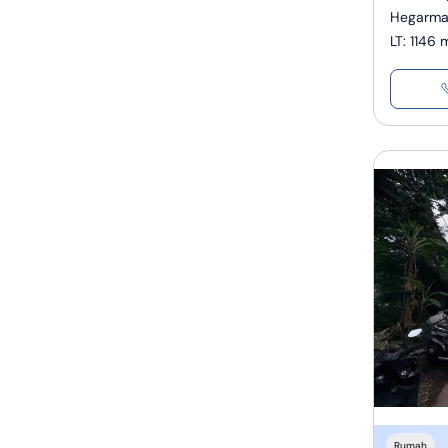
Hegarma
LT
:
1146 
Rumah