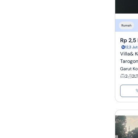
Rumah
Rp 2,5 
12,3 Ju
Villa& 
Tarogon
Garut Ko
2
2
L