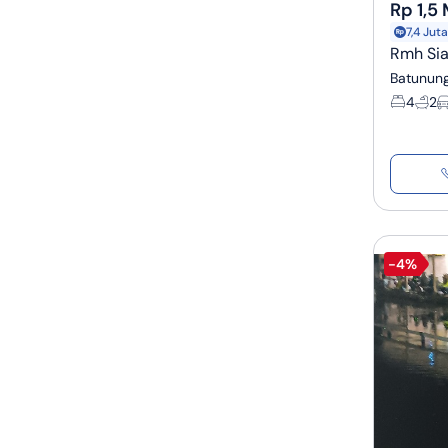
Rp 1,5 
7,4 Jut
Rmh Sia
Batunung
4
2
-4%