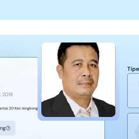
Tipe
k
2018
Lantai 20 Kec lengkong Kel paledang
ing