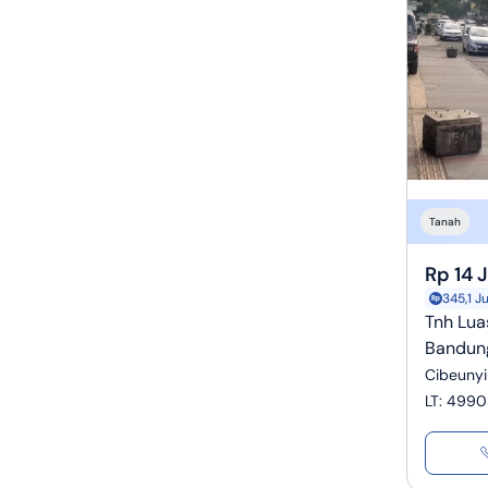
Tanah
Rp 14 
345,1 J
Tnh Lua
Bandun
Cibeunyi
LT
:
4990