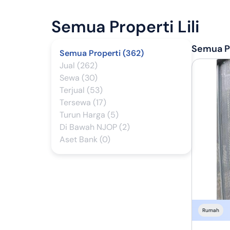
Semua Properti
Lili
Semua Pr
Semua Properti (362)
Jual (262)
Sewa (30)
Terjual (53)
Tersewa (17)
Turun Harga (5)
Di Bawah NJOP (2)
Aset Bank (0)
Rumah