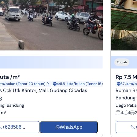
Rumah
Juta /m²
Rp 7,5 M
uta/bulan (Tenor 20 tahun)
441,5 Juta/bulan (Tenor 15 tahun)
37 Juta/b
s Cck Utk Kantor, Mall, Gudang Cicadas
Rumah Ba
g
Bandung 
ng, Bandung
Dago Paka
 m²
4
4
+628586...
WhatsApp